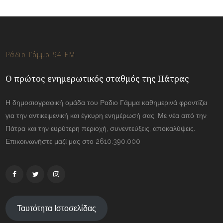
Ράδιο Γάμμα 94 FM
Ο πρώτος ενημερωτικός σταθμός της Πάτρας
Η δημοσιογραφική ομάδα του Ραδιο Γάμμα καθημερινά φροντίζει
για την αντικειμενική και έγκυρη ενημέρωσή σας. Με νέα από την
Πάτρα και την ευρύτερη περιοχή, συνεντεύξεις, αποκαλύψεις.
Επικοινωνήστε μαζί μας στο 2610.390.000
Ταυτότητα Ιστοσελίδας