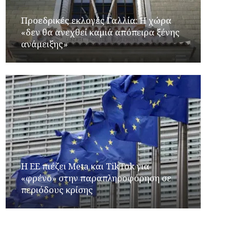
Προεδρικές εκλογές Γαλλία: Η χώρα
«δεν θα ανεχθεί καμιά απόπειρα ξένης
ανάμειξης»
Η ΕΕ πιέζει Meta και TikTok για
«φρένο» στην παραπληροφόρηση σε
περιόδους κρίσης