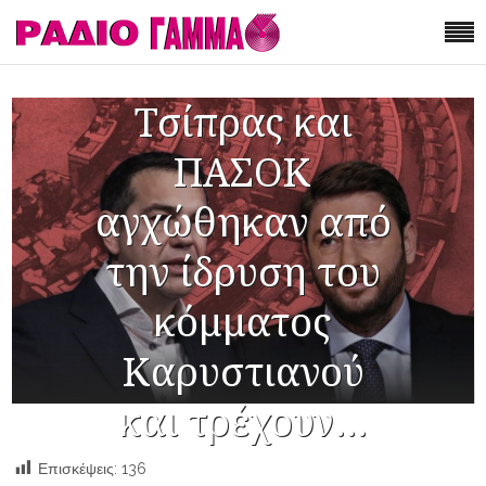
Τσίπρας και
ΠΑΣΟΚ
αγχώθηκαν από
την ίδρυση του
κόμματος
Καρυστιανού
και τρέχουν…
Επισκέψεις:
136