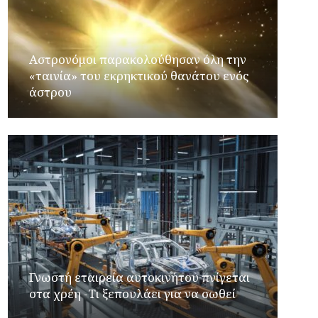
Αστρονόμοι παρακολούθησαν όλη την
«ταινία» του εκρηκτικού θανάτου ενός
άστρου
Γνωστή εταιρεία αυτοκινήτου πνίγεται
στα χρέη -Τι ξεπουλάει για να σωθεί