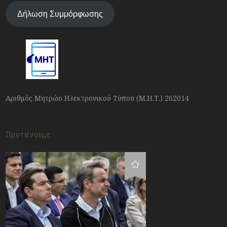
Δήλωση Συμμόρφωσης
Αριθμός Μητρώο Ηλεκτρονικού Τύπου (Μ.Η.Τ.) 262014
Προτείνουμε