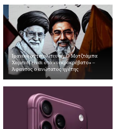
Ιρανική αντιπολίτευση: Ο Μοτζτάμπα
Χαμενεΐ είναι στο «νεκροκρέβατο» –
Άφαντος ο ανώτατος ηγέτης