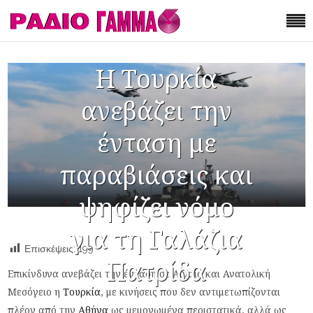
Η Τουρκία
ανεβάζει την
ένταση με
παραβιάσεις και
ψηφίζει νόμο
για τη Γαλάζια
Επισκέψεις:
199
Πατρίδα
Επικίνδυνα ανεβάζει την ένταση σε Αιγαίο και Ανατολική
Μεσόγειο η
Τουρκία
, με κινήσεις που δεν αντιμετωπίζονται
πλέον από την
Αθήνα
ως μεμονωμένα περιστατικά, αλλά ως