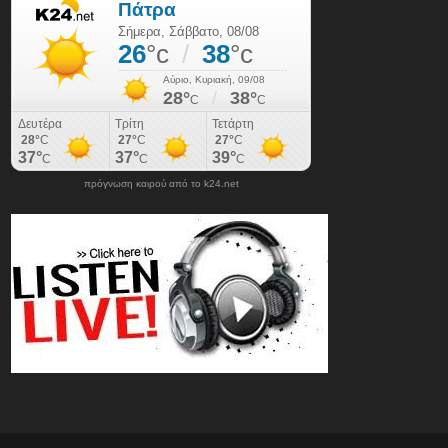
πρόγνωση καιρού από το k24.net