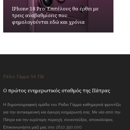
IPhone 18 Pro: Επιτέλους θα έρθει με
τρεις αναβαθμίσεις που
φημολογούνται εδώ και χρόνια
Ράδιο Γάμμα 94 FM
Ο πρώτος ενημερωτικός σταθμός της Πάτρας
Η δημοσιογραφική ομάδα του Ραδιο Γάμμα καθημερινά φροντίζει
για την αντικειμενική και έγκυρη ενημέρωσή σας. Με νέα από την
Πάτρα και την ευρύτερη περιοχή, συνεντεύξεις, αποκαλύψεις.
Επικοινωνήστε μαζί μας στο 2610.390.000