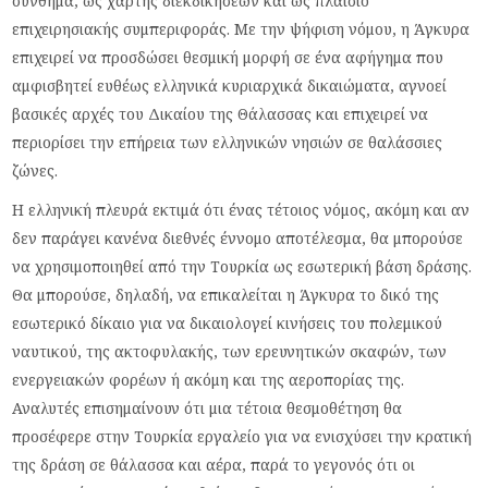
σύνθημα, ως χάρτης διεκδικήσεων και ως πλαίσιο
επιχειρησιακής συμπεριφοράς. Με την ψήφιση νόμου, η Άγκυρα
επιχειρεί να προσδώσει θεσμική μορφή σε ένα αφήγημα που
αμφισβητεί ευθέως ελληνικά κυριαρχικά δικαιώματα, αγνοεί
βασικές αρχές του Δικαίου της Θάλασσας και επιχειρεί να
περιορίσει την επήρεια των ελληνικών νησιών σε θαλάσσιες
ζώνες.
Η ελληνική πλευρά εκτιμά ότι ένας τέτοιος νόμος, ακόμη και αν
δεν παράγει κανένα διεθνές έννομο αποτέλεσμα, θα μπορούσε
να χρησιμοποιηθεί από την Τουρκία ως εσωτερική βάση δράσης.
Θα μπορούσε, δηλαδή, να επικαλείται η Άγκυρα το δικό της
εσωτερικό δίκαιο για να δικαιολογεί κινήσεις του πολεμικού
ναυτικού, της ακτοφυλακής, των ερευνητικών σκαφών, των
ενεργειακών φορέων ή ακόμη και της αεροπορίας της.
Αναλυτές επισημαίνουν ότι μια τέτοια θεσμοθέτηση θα
προσέφερε στην Τουρκία εργαλείο για να ενισχύσει την κρατική
της δράση σε θάλασσα και αέρα, παρά το γεγονός ότι οι