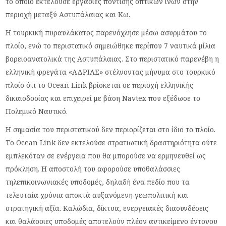
το οποίο εκτελούσε εργασίες πόντισης οπτικών ινών στην
περιοχή μεταξύ Αστυπάλαιας και Κω.
Η τουρκική πυραυλάκατος παρενόχλησε μέσω ασυρμάτου το
πλοίο, ενώ το περιστατικό σημειώθηκε περίπου 7 ναυτικά μίλια
βορειοανατολικά της Αστυπάλαιας. Στο περιστατικό παρενέβη η
ελληνική φρεγάτα «AΔΡΙΑΣ» στέλνοντας μήνυμα στο τουρκικό
πλοίο ότι το Ocean Link βρίσκεται σε περιοχή ελληνικής
δικαιοδοσίας και επιχειρεί με βάση Navtex που εξέδωσε το
Πολεμικό Ναυτικό.
Η σημασία του περιστατικού δεν περιορίζεται στο ίδιο το πλοίο.
Το Ocean Link δεν εκτελούσε στρατιωτική δραστηριότητα ούτε
εμπλεκόταν σε ενέργεια που θα μπορούσε να ερμηνευθεί ως
πρόκληση. Η αποστολή του αφορούσε υποθαλάσσιες
τηλεπικοινωνιακές υποδομές, δηλαδή ένα πεδίο που τα
τελευταία χρόνια αποκτά αυξανόμενη γεωπολιτική και
στρατηγική αξία. Καλώδια, δίκτυα, ενεργειακές διασυνδέσεις
και θαλάσσιες υποδομές αποτελούν πλέον αντικείμενο έντονου