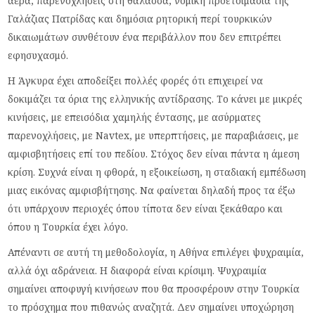
αέρα, παρενοχλήσεις στη θάλασσα, νομική προετοιμασία της
Γαλάζιας Πατρίδας και δημόσια ρητορική περί τουρκικών
δικαιωμάτων συνθέτουν ένα περιβάλλον που δεν επιτρέπει
εφησυχασμό.
Η Άγκυρα έχει αποδείξει πολλές φορές ότι επιχειρεί να
δοκιμάζει τα όρια της ελληνικής αντίδρασης. Το κάνει με μικρές
κινήσεις, με επεισόδια χαμηλής έντασης, με ασύρματες
παρενοχλήσεις, με Navtex, με υπερπτήσεις, με παραβιάσεις, με
αμφισβητήσεις επί του πεδίου. Στόχος δεν είναι πάντα η άμεση
κρίση. Συχνά είναι η φθορά, η εξοικείωση, η σταδιακή εμπέδωση
μιας εικόνας αμφισβήτησης. Να φαίνεται δηλαδή προς τα έξω
ότι υπάρχουν περιοχές όπου τίποτα δεν είναι ξεκάθαρο και
όπου η Τουρκία έχει λόγο.
Απέναντι σε αυτή τη μεθοδολογία, η Αθήνα επιλέγει ψυχραιμία,
αλλά όχι αδράνεια. Η διαφορά είναι κρίσιμη. Ψυχραιμία
σημαίνει αποφυγή κινήσεων που θα προσφέρουν στην Τουρκία
το πρόσχημα που πιθανώς αναζητά. Δεν σημαίνει υποχώρηση