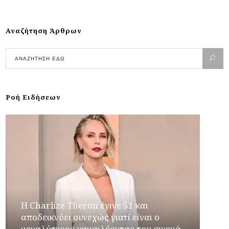
Αναζήτηση Άρθρων
Ροή Ειδήσεων
Η Charlize Theron έγινε 51 και
αποδεικνύει συνεχώς γιατί είναι ο
μεγαλύτερος χαμαιλέοντας του σινεμά