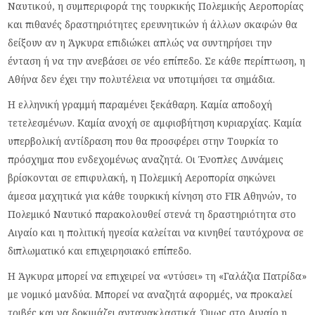
Ναυτικού, η συμπεριφορά της τουρκικής Πολεμικής Αεροπορίας
και πιθανές δραστηριότητες ερευνητικών ή άλλων σκαφών θα
δείξουν αν η Άγκυρα επιδιώκει απλώς να συντηρήσει την
ένταση ή να την ανεβάσει σε νέο επίπεδο. Σε κάθε περίπτωση, η
Αθήνα δεν έχει την πολυτέλεια να υποτιμήσει τα σημάδια.
Η ελληνική γραμμή παραμένει ξεκάθαρη. Καμία αποδοχή
τετελεσμένων. Καμία ανοχή σε αμφισβήτηση κυριαρχίας. Καμία
υπερβολική αντίδραση που θα προσφέρει στην Τουρκία το
πρόσχημα που ενδεχομένως αναζητά. Οι Ένοπλες Δυνάμεις
βρίσκονται σε επιφυλακή, η Πολεμική Αεροπορία σηκώνει
άμεσα μαχητικά για κάθε τουρκική κίνηση στο FIR Αθηνών, το
Πολεμικό Ναυτικό παρακολουθεί στενά τη δραστηριότητα στο
Αιγαίο και η πολιτική ηγεσία καλείται να κινηθεί ταυτόχρονα σε
διπλωματικό και επιχειρησιακό επίπεδο.
Η Άγκυρα μπορεί να επιχειρεί να «ντύσει» τη «Γαλάζια Πατρίδα»
με νομικό μανδύα. Μπορεί να αναζητά αφορμές, να προκαλεί
τριβές και να δοκιμάζει αντανακλαστικά. Όμως στο Αιγαίο η