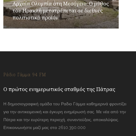
Αρχαία Ολυμπία στη Μεσόγειο: Ο μύθος
του Ηρακλή μετατρέπεται σε διεθνές
πολιτιστικό προϊόν
Ράδιο Γάμμα 94 FM
Ο πρώτος ενημερωτικός σταθμός της Πάτρας
Η δημοσιογραφική ομάδα του Ραδιο Γάμμα καθημερινά φροντίζει
για την αντικειμενική και έγκυρη ενημέρωσή σας. Με νέα από την
Πάτρα και την ευρύτερη περιοχή, συνεντεύξεις, αποκαλύψεις.
Επικοινωνήστε μαζί μας στο 2610.390.000