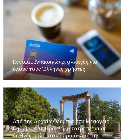
Revolut: Ανακοινώνει αλλαγές για
όλους τους Έλληνες χρήστες
Από την Αρχαία Ολυμπία στη Μεσόγειο:
Ο μύθος του Ηρακλή μετατρέπεται σε
διεθνές πολιτιστικό προϊόνΑπό την