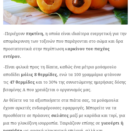
-Περιέχουν
πηκτίνη,
η οποία είναι ιδιαίτερα ευεργετική για την
απομάκρυνση των τοξινών που παράγονται στο σώμα και δρα
προστατευτικά στην περίπτωση κ
αρκίνου του παχέος
εντέρου.
-Είναι φιλικά προς τη δίαιτα, καθώς ένα μέτριο μούσμουλο
αποδίδει
μόλις 8 θερμίδες
, ενώ τα 100 γραμμάρια φτάνουν
τις
47 θερμίδες
και το 30% της συνιστώμενης ημερήσιας δόσης
βιταμίνης Α που χρειάζεται ο οργανισμός μας.
Αν θέλετε να τα αξιοποιήσετε στα πιάτα σας, τα μούσμουλα
έχουν αρκετές ενδιαφέρουσες εφαρμογές. Μπορείτε να τα
προσθέσετε σε πράσινες
σαλάτες
μαζί με καρύδια και τυρί, για
μια πιο γλυκόξινη ισορροπία. Ταιριάζουν επίσης σε
γιαούρτι ή
porridge
ως φυσική γλυκαντική επιλογή, αλλά και