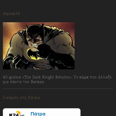
Δημοφιλή
40 χρόνια «The Dark Knight Returns»: Το κόμικ που άλλαξε
για πάντα τον Batman
10/08/2026
Ο καιρός στη Πάτρα