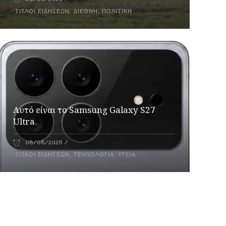
ΤΊΤΛΟΙ ΕΙΔΉΣΕΩΝ
,
ΔΙΕΘΝΉ
,
ΠΟΛΙΤΙΚΉ
Αυτό είναι το Samsung Galaxy S27
Ultra
08/08/2026
ΤΊΤΛΟΙ ΕΙΔΉΣΕΩΝ
,
ΤΕΧΝΟΛΟΓΊΑ
,
ΥΓΕΊΑ