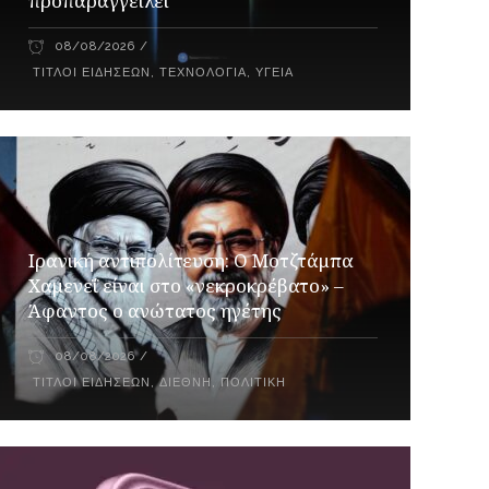
προπαραγγείλει
08/08/2026
ΤΊΤΛΟΙ ΕΙΔΉΣΕΩΝ
,
ΤΕΧΝΟΛΟΓΊΑ
,
ΥΓΕΊΑ
Ιρανική αντιπολίτευση: Ο Μοτζτάμπα
Χαμενεΐ είναι στο «νεκροκρέβατο» –
Άφαντος ο ανώτατος ηγέτης
08/08/2026
ΤΊΤΛΟΙ ΕΙΔΉΣΕΩΝ
,
ΔΙΕΘΝΉ
,
ΠΟΛΙΤΙΚΉ