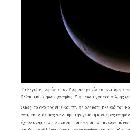
Το Psyche πλησίασε τον Άρη υπό γωνία και κατάφερε να
βλέπουμε σε φωτογραφίες. Στην φωτογραφία ο Άρης φαί
Όμως, το σκάφος είδε και την ηλιόλουστη πλευρά του Κ
επιτρέποντάς μας να δούμε την γεμάτη κρατήρες επιφάν
έχουν αφήσει στον πλανήτη οι άνεμοι που πνέουν πάνω 
Αυτές οι ραβδώσεις έχουν μήκος περίπου 50 χιλιομέτρω