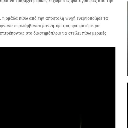
αιρία να τραβήξει μερικές ξεχωριστές φωτογραφίες από την
η, η ομάδα πίσω από την αποστολή Ψυχή ενεργοποίησε τα
 όργανα περιλάμβαναν μαγνητόμετρα, φασματόμετρα
επιτρέποντας στο διαστημόπλοιο να στείλει πίσω μερικές