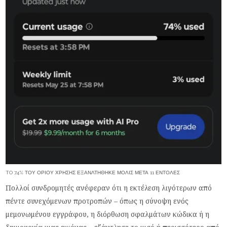
TO 74% ΤΟΥ ΟΡΊΟΥ ΧΡΉΣΗΣ ΕΞΑΝΛΤΉΘΗΚΕ ΜΌΛΙΣ ΜΕΤΆ 11 ΕΝΤΟΛΈΣ
Πολλοί συνδρομητές ανέφεραν ότι η εκτέλεση λιγότερων από
πέντε συνεχόμενων προτροπών – όπως η σύνοψη ενός
μεμονωμένου εγγράφου, η διόρθωση σφαλμάτων κώδικα ή η