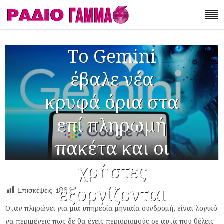
Το Gemini
έβαλε νέα
κρυφά όρια στα
επί πληρωμή
πακέτα και οι
χρήστες
εξοργίζονται
Επισκέψεις:
186
Όταν πληρώνει για μια υπηρεσία μηνιαία συνδρομή, είναι λογικό
να περιμένεις πως δε θα έχεις περιορισμούς σε αυτά που θέλεις