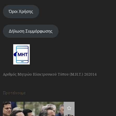
Όροι Χρήσης
Δήλωση Συμμόρφωσης
Αριθμός Μητρώο Ηλεκτρονικού Τύπου (Μ.Η.Τ.) 262014
Προτείνουμε