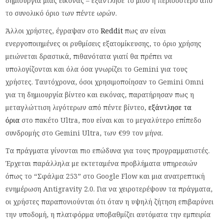
δημιουργία μιας εικόνας – εξάντλησε το μισό ή περισσότερο από
το συνολικό όριο των πέντε ωρών.
Άλλοι χρήστες, έγραψαν στο
Reddit
πως αν είναι
ενεργοποιημένες οι ρυθμίσεις εξατομίκευσης, το όριο χρήσης
μειώνεται δραστικά, πιθανότατα γιατί θα πρέπει να
υπολογίζονται και όλα όσα γνωρίζει το Gemini για τους
χρήστες. Ταυτόχρονα, όσοι χρησιμοποίησαν το Gemini Omni
για τη δημιουργία βίντεο και εικόνας, παρατήρησαν πως η
μεταγλώττιση λιγότερων από πέντε βίντεο,
εξάντλησε τα
όρια
στο πακέτο Ultra, που είναι και το μεγαλύτερο επίπεδο
συνδρομής στο Gemini Ultra, των €99 τον μήνα.
Τα πράγματα γίνονται πιο επώδυνα για τους προγραμματιστές.
Έρχεται παράλληλα με εκτεταμένα προβλήματα υπηρεσιών
όπως το “Σφάλμα 253” στο Google Flow και μια ανατρεπτική
ενημέρωση Antigravity 2.0. Για να χειροτερέψουν τα πράγματα,
οι χρήστες παραπονιούνται ότι όταν η υψηλή ζήτηση επιβαρύνει
την υποδομή, η πλατφόρμα υποβαθμίζει αυτόματα την εμπειρία