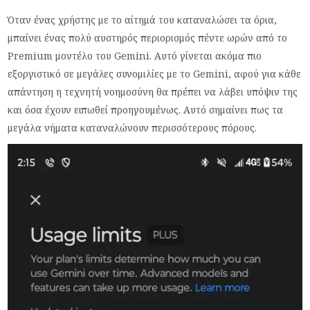
Όταν ένας χρήστης με το αίτημά του καταναλώσει τα όρια,
μπαίνει ένας πολύ αυστηρός περιορισμός πέντε ωρών από το
Premium μοντέλο του Gemini. Αυτό γίνεται ακόμα πιο
εξοργιστικό σε μεγάλες συνομιλίες με το Gemini, αφού για κάθε
απάντηση η τεχνητή νοημοσύνη θα πρέπει να λάβει υπόψιν της
και όσα έχουν ειπωθεί προηγουμένως. Αυτό σημαίνει πως τα
μεγάλα νήματα καταναλώνουν περισσότερους πόρους.