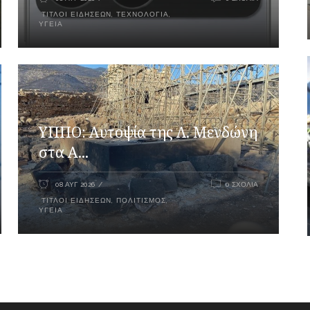
ΤΊΤΛΟΙ ΕΙΔΉΣΕΩΝ
,
ΤΕΧΝΟΛΟΓΊΑ
,
ΥΓΕΊΑ
ΥΠΠΟ: Αυτοψία της Λ. Μενδώνη
στα Α...
08 ΑΥΓ 2026
0 ΣΧΌΛΙΑ
ΤΊΤΛΟΙ ΕΙΔΉΣΕΩΝ
,
ΠΟΛΙΤΙΣΜΌΣ
,
ΥΓΕΊΑ