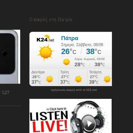
Ο καιρός στη Πάτρα
πρόγνωση καιρού από το k24.net
y S27