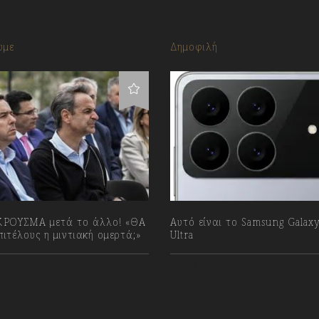
υμε
Δημοφιλή
ΡΟΥΣΜΑ μετά το άλλο! «ΘΑ
Αυτό είναι το Samsung Galax
ιτέλους η μιντιακή ομερτά;»
Ultra
023
08/08/2026