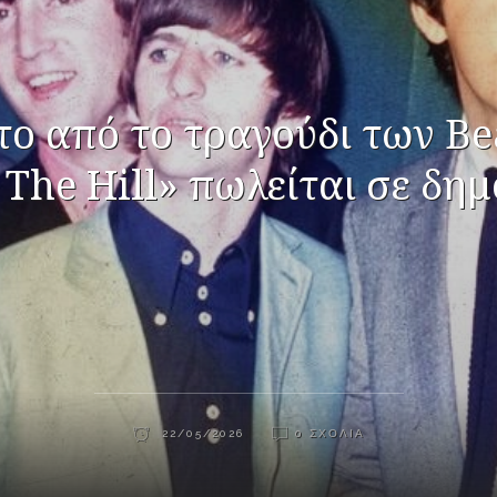
ο από το τραγούδι των Be
 The Hill» πωλείται σε δη
22/05/2026
0 ΣΧΌΛΙΑ