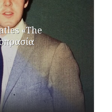
atles «The
μοπρασία