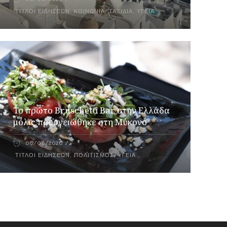
ΤΊΤΛΟΙ ΕΙΔΉΣΕΩΝ
,
ΚΟΙΝΩΝΊΑ
,
ΤΑΞΊΔΙΑ
,
ΥΓΕΊΑ
Το πρώτο Bruschetti Bar στην Ελλάδα
μόλις προσγειώθηκε στη Μύκονο
08/08/2026
ΤΊΤΛΟΙ ΕΙΔΉΣΕΩΝ
,
ΠΟΛΙΤΙΣΜΌΣ
,
ΥΓΕΊΑ