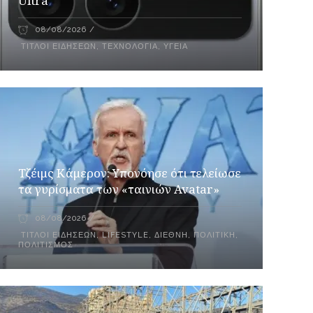
Ultra
08/08/2026
ΤΊΤΛΟΙ ΕΙΔΉΣΕΩΝ
,
ΤΕΧΝΟΛΟΓΊΑ
,
ΥΓΕΊΑ
Τζέιμς Κάμερον: Υπονόησε ότι τελείωσε
τα γυρίσματα των «ταινιών Avatar»
08/08/2026
ΤΊΤΛΟΙ ΕΙΔΉΣΕΩΝ
,
LIFESTYLE
,
ΔΙΕΘΝΉ
,
ΠΟΛΙΤΙΚΉ
,
ΠΟΛΙΤΙΣΜΌΣ