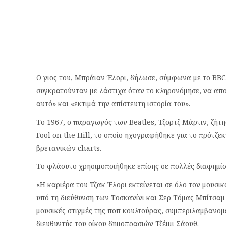
Ο γιος του, Μπράιαν Έλορι, δήλωσε, σύμφωνα με το BBC 
συγκρατούνταν με λάστιχα όταν το κληρονόμησε, να απο
αυτό» και «εκτιμά την απίστευτη ιστορία του».
Το 1967, ο παραγωγός των Beatles, Τζορτζ Μάρτιν, ζήτη
Fool on the Hill, το οποίο ηχογραφήθηκε για το πρότζ
βρετανικών charts.
Το φλάουτο χρησιμοποιήθηκε επίσης σε πολλές διαφημίσε
«Η καριέρα του Τζακ Έλορι εκτείνεται σε όλο τον μουσι
υπό τη διεύθυνση των Τοσκανίνι και Σερ Τόμας Μπίτσαμ
μουσικές στιγμές της ποπ κουλτούρας, συμπεριλαμβανο
διευθυντής του οίκου δημοπρασιών Τζέιμι Σάουθ.