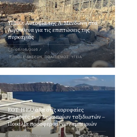
ΥΠΠΟ: Αυτοψία της Λ. Μενδώνη στα
Αιγόσθενα για τις επιπτώσεις της
πυρκαγιάς
08/08/2026
ΤΊΤΛΟΙ ΕΙΔΉΣΕΩΝ
,
ΠΟΛΙΤΙΣΜΌΣ
,
ΥΓΕΊΑ
ΕΟΤ: Η Ελλάδα στις κορυφαίες
επιλογές των Ευρωπαίων ταξιδιωτών –
Ποικιλία προσφερόμενων εμπειριών
08/08/2026