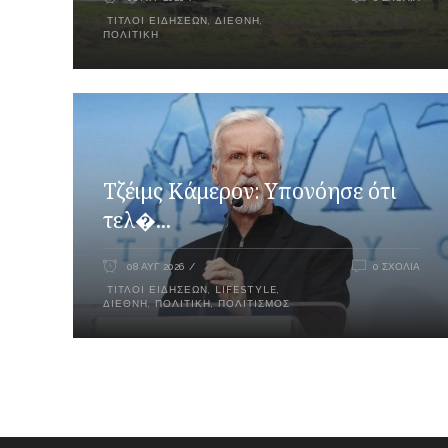
ΤΊΤΛΟΙ ΕΙΔΉΣΕΩΝ
,
ΔΙΕΘΝΉ
,
ΠΟΛΙΤΙΚΉ
Τζέιμς Κάμερον: Υπονόησε ότι
τελ�...
08 ΑΥΓ 2026
0 ΣΧΌΛΙΑ
ΤΊΤΛΟΙ ΕΙΔΉΣΕΩΝ
,
LIFESTYLE
,
ΔΙΕΘΝΉ
,
ΠΟΛΙΤΙΚΉ
,
ΠΟΛΙΤΙΣΜΌΣ