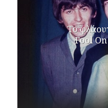
Το φλάουτ
Fool On