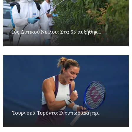
Ιός Δυτικού Νείλου: Στα 65 αυξήθηκ...
Τουρνουά Τορόντο: Εντυπωσιακή πρ...