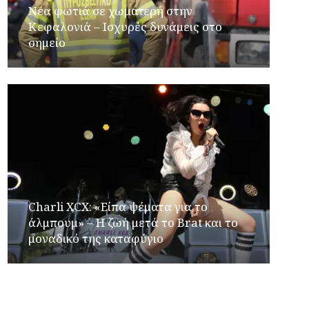
Νέα φωτιά σε χωματερή στην
Κεφαλονιά – Ισχυρές δυνάμεις στο
σημείο
Charli XCX: «Είπα ψέματα για το
άλμπουμ» – Η ζωή μετά το Brat και το
μοναδικό της καταφύγιο