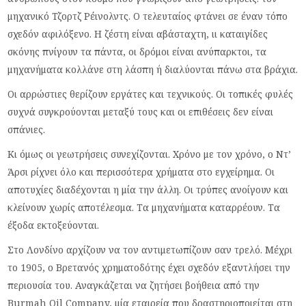
μηχανικό Τζορτζ Ρέινολντς. Ο τελευταίος φτάνει σε έναν τόπο
σχεδόν αφιλόξενο. Η ζέστη είναι αβάσταχτη, ιι καταιγίδες
σκόνης πνίγουν τα πάντα, οι δρόμοι είναι ανύπαρκτοι, τα
μηχανήματα κολλάνε στη λάσπη ή διαλύονται πάνω στα βράχια.
Οι αρρώστιες θερίζουν εργάτες και τεχνικούς. Οι τοπικές φυλές
συχνά συγκρούονται μεταξύ τους και οι επιθέσεις δεν είναι
σπάνιες.
Κι όμως οι γεωτρήσεις συνεχίζονται. Χρόνο με τον χρόνο, ο Ντ’
Άρσι ρίχνει όλο και περισσότερα χρήματα στο εγχείρημα. Οι
αποτυχίες διαδέχονται η μία την άλλη. Οι τρύπες ανοίγουν και
κλείνουν χωρίς αποτέλεσμα. Τα μηχανήματα καταρρέουν. Τα
έξοδα εκτοξεύονται.
Στο Λονδίνο αρχίζουν να τον αντιμετωπίζουν σαν τρελό. Μέχρι
το 1905, ο Βρετανός χρηματοδότης έχει σχεδόν εξαντλήσει την
περιουσία του. Αναγκάζεται να ζητήσει βοήθεια από την
Burmah Oil Company, μία εταιρεία που δραστηριοποιείται στη