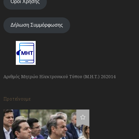
Όροι Χρήσης
Δήλωση Συμμόρφωσης
Αριθμός Μητρώο Ηλεκτρονικού Τύπου (Μ.Η.Τ.) 262014
Προτείνουμε