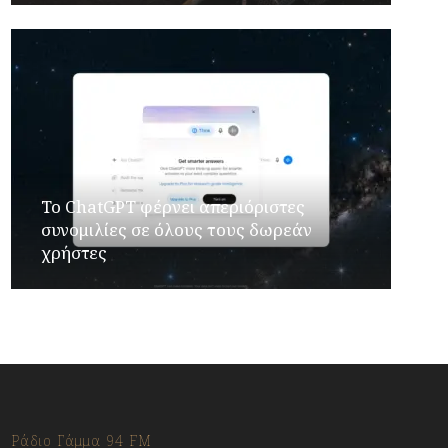
Το ChatGPT φέρνει απεριόριστες
συνομιλίες σε όλους τους δωρεάν
χρήστες
Ράδιο Γάμμα 94 FM