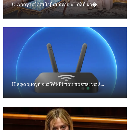
Ο Αραγτσί επιβεβαιώνει: «Πολύ κο�...
Η εφαρμογή για Wi-Fi που πρέπει να έ...