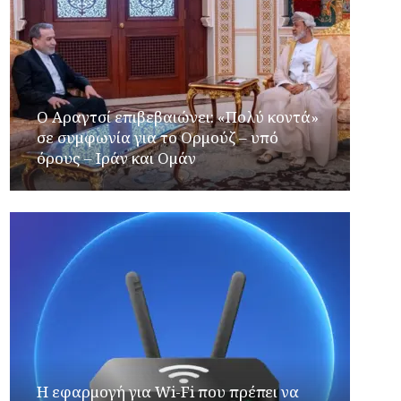
Ο Αραγτσί επιβεβαιώνει: «Πολύ κοντά»
σε συμφωνία για το Ορμούζ – υπό
όρους – Ιράν και Ομάν
Η εφαρμογή για Wi-Fi που πρέπει να