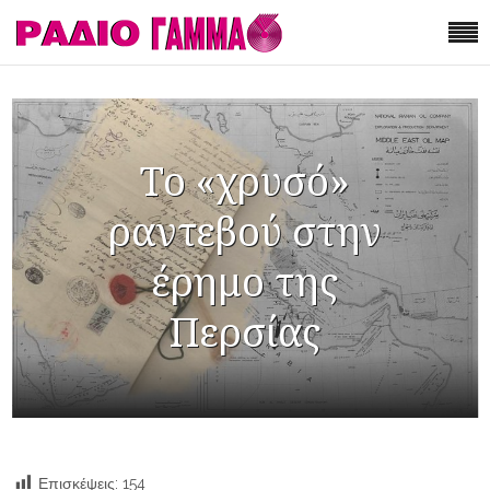
Το «χρυσό»
ραντεβού στην
έρημο της
Περσίας
Επισκέψεις:
154