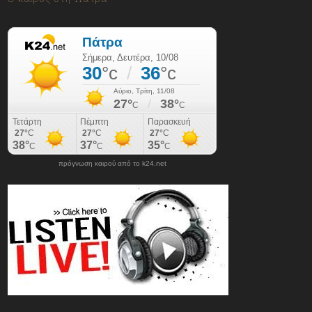
πρόγνωση καιρού από το k24.net