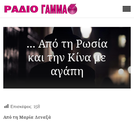
… Από τη Ρωσία
και την Κίνα με
αγάπη
Επισκέψεις:
158
Από τη Μαρία Δεναξά