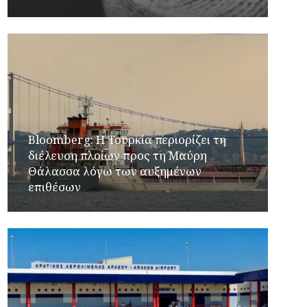
Bloomberg: Η Τουρκία περιορίζει τη
διέλευση πλοίων προς τη Μαύρη
Θάλασσα λόγω των αυξημένων
επιθέσων