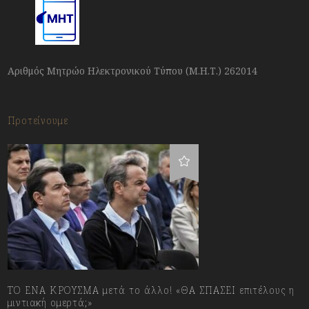
Αριθμός Μητρώο Ηλεκτρονικού Τύπου (Μ.Η.Τ.) 262014
Προτείνουμε
ΤΟ ΕΝΑ ΚΡΟΥΣΜΑ μετά το άλλο! «ΘΑ ΣΠΑΣΕΙ επιτέλους η
μιντιακή ομερτά;»