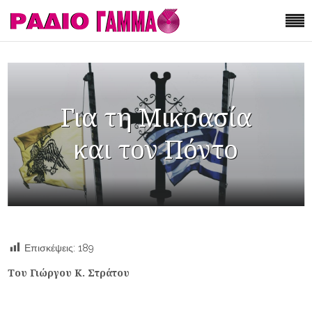
Για τη Μικρασία
και τον Πόντο
Επισκέψεις:
189
Του Γιώργου Κ. Στράτου