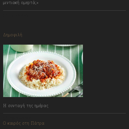
μιντιακή ομερτά;»
13/07/2023
Δημοφιλή
Η συνταγή της ημέρας
09/08/2026
Ο καιρός στη Πάτρα