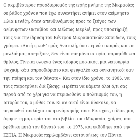
Ο ακριβέστερος προσδιορισμός της ιερής μνήμης της Μικρασίας
σε βάθος χρόνου που έχω συναντήσει ανήκει στον αείμνηστο
Ηλία Βενέζη, όταν απευθυνόμενος προς το ζεύγος των
αείμνηστων Οκταβίου και Μέλπως Μερλιέ, προς υποστήριξή
τους για την ίδρυση του Κέντρου Μικρασιατικών Σπουδών, τους
γράφει: «Αυτή η καθ’ ημάς Ανατολή, όσο περνά ο καιρός και τα
μαλλιά μας ασπρίζουν, δεν είναι πια μόνο ιστορία, παραμύθι και
θρύλος. Γίνεται ολοένα ένας κόσμος μυστικός, μία λειτουργία
ψυχική, κάτι απροσδιόριστο και φευγαλέο και συγκινητικό: σαν
την ποίηση και τον θάνατο». Και στον ίδιο χρόνο, το 1963, να
τους παροτρύνει διά ζώσης: «Πρέπει να κάμετε όλοι ό,τι σας
περνά από το χέρι για να περισωθούν ο πολιτισμός του, η
Ιστορία του, ο μύθος του. Κι αν αυτό είναι δύσκολο, να
περισωθεί τουλάχιστον η ανάμνησής του». Ευτυχώς, ο ίδιος μας
άφησε τη μαρτυρία του στο βιβλίο του «Μικρασία, χαίρε», που
βρέθηκε μετά τον θάνατό του, το 1973, και εκδόθηκε από την
ΕΣΤΙΑ. Η Μικρασία περιλαμβάνει αυτονοήτως τον Πόντο.