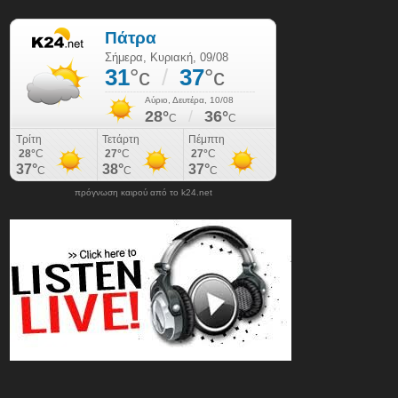
πρόγνωση καιρού από το k24.net