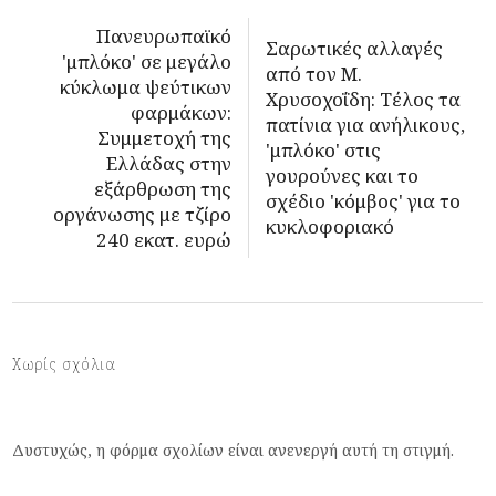
Πανευρωπαϊκό
Σαρωτικές αλλαγές
'μπλόκο' σε μεγάλο
από τον Μ.
κύκλωμα ψεύτικων
Χρυσοχοΐδη: Τέλος τα
φαρμάκων:
πατίνια για ανήλικους,
Συμμετοχή της
'μπλόκο' στις
Ελλάδας στην
γουρούνες και το
εξάρθρωση της
σχέδιο 'κόμβος' για το
οργάνωσης με τζίρο
κυκλοφοριακό
240 εκατ. ευρώ
Χωρίς σχόλια
Δυστυχώς, η φόρμα σχολίων είναι ανενεργή αυτή τη στιγμή.