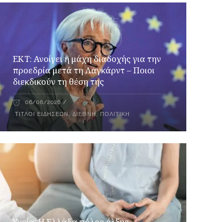
ΕΚΤ: Ανοίγει η μάχη διαδοχής για την
προεδρία μετά τη Λαγκάρντ – Ποιοι
διεκδικούν τη θέση της
06/08/2026
ΤΊΤΛΟΙ ΕΙΔΉΣΕΩΝ
,
ΔΙΕΘΝΉ
,
ΠΟΛΙΤΙΚΉ
Υγεία: Η Ελλάδα πόλος έλξης