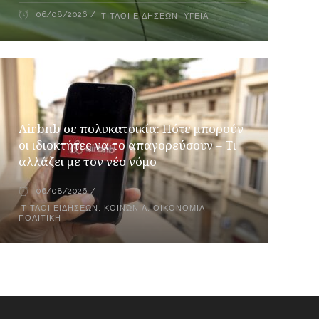
06/08/2026
ΤΊΤΛΟΙ ΕΙΔΉΣΕΩΝ
,
ΥΓΕΊΑ
Airbnb σε πολυκατοικία: Πότε μπορούν
οι ιδιοκτήτες να το απαγορεύσουν – Τι
αλλάζει με τον νέο νόμο
06/08/2026
ΤΊΤΛΟΙ ΕΙΔΉΣΕΩΝ
,
ΚΟΙΝΩΝΊΑ
,
ΟΙΚΟΝΟΜΊΑ
,
ΠΟΛΙΤΙΚΉ