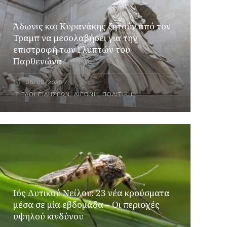
Άδωνις και Κυρανάκης ζητούν από τον
Τραμπ να μεσολαβήσει για την
επιστροφή των Γλυπτών του
Παρθενώνα
06/08/2026
ΤΊΤΛΟΙ ΕΙΔΉΣΕΩΝ
,
ΔΙΕΘΝΉ
,
ΠΟΛΙΤΙΚΉ
Ιός Δυτικού Νείλου: 23 νέα κρούσματα
μέσα σε μία εβδομάδα – Οι περιοχές
υψηλού κινδύνου