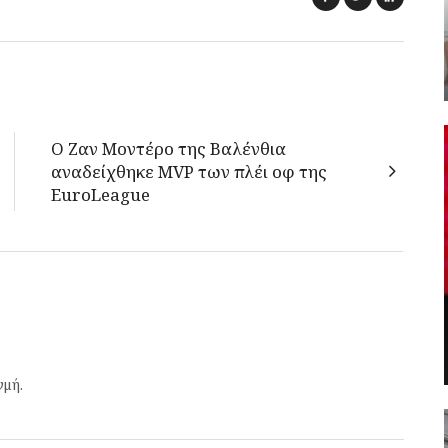
Ο Ζαν Μοντέρο της Βαλένθια
αναδείχθηκε MVP των πλέι οφ της
EuroLeague
γμή.