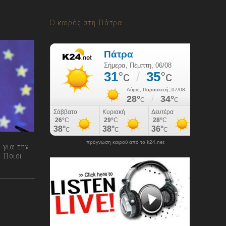
Ο καιρός στη Πάτρα
πρόγνωση καιρού από το k24.net
 για την
 Ποιοι