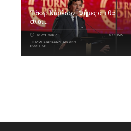
Τάκερ Κάρλσον: Φήμες ότι θα
είναι...
06 ΑΥΓ 2026
0 ΣΧΌΛΙΑ
ΤΊΤΛΟΙ ΕΙΔΉΣΕΩΝ
,
ΔΙΕΘΝΉ
,
ΠΟΛΙΤΙΚΉ