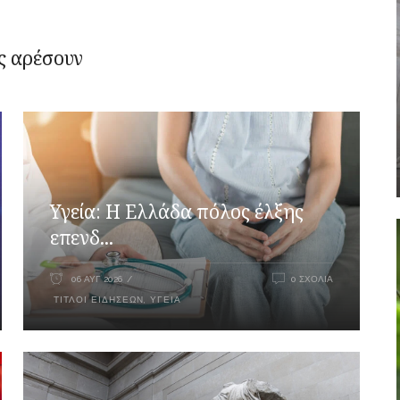
ς αρέσουν
Υγεία: Η Ελλάδα πόλος έλξης
επενδ...
06 ΑΥΓ 2026
0 ΣΧΌΛΙΑ
ΤΊΤΛΟΙ ΕΙΔΉΣΕΩΝ
,
ΥΓΕΊΑ