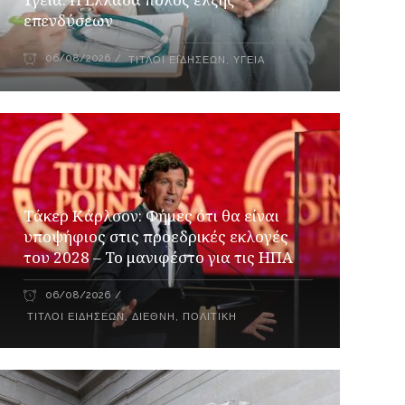
επενδύσεων
06/08/2026
ΤΊΤΛΟΙ ΕΙΔΉΣΕΩΝ
,
ΥΓΕΊΑ
Τάκερ Κάρλσον: Φήμες ότι θα είναι
υποψήφιος στις προεδρικές εκλογές
του 2028 – Το μανιφέστο για τις ΗΠΑ
06/08/2026
ΤΊΤΛΟΙ ΕΙΔΉΣΕΩΝ
,
ΔΙΕΘΝΉ
,
ΠΟΛΙΤΙΚΉ