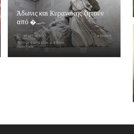
Άδωνις και Κυρανάκης ζητούν
από �...
06 ΑΥΓ 2026
0 ΣΧΌΛΙΑ
ΤΊΤΛΟΙ ΕΙΔΉΣΕΩΝ
,
ΔΙΕΘΝΉ
,
ΠΟΛΙΤΙΚΉ