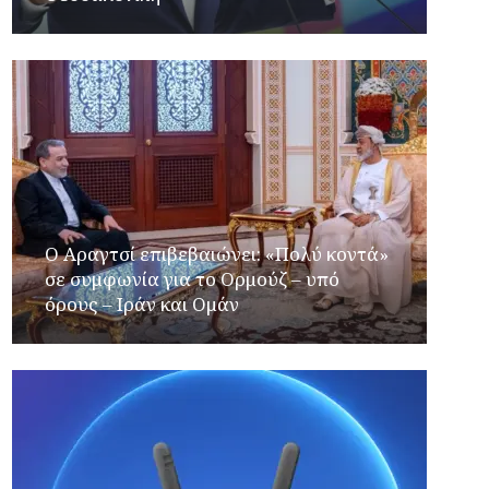
Ο Αραγτσί επιβεβαιώνει: «Πολύ κοντά»
σε συμφωνία για το Ορμούζ – υπό
όρους – Ιράν και Ομάν