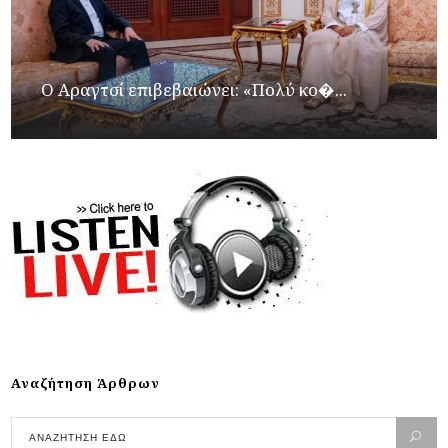
Ο Αραγτσί επιβεβαιώνει: «Πολύ κο�...
Αναζήτηση Άρθρων