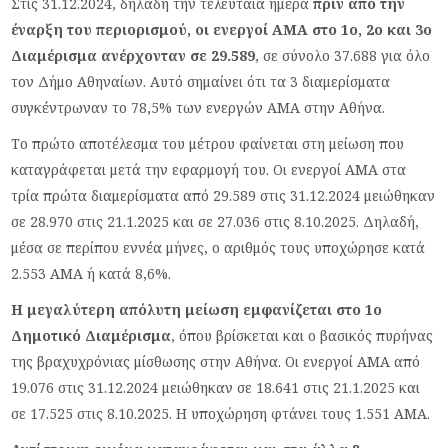
Στις 31.12.2024, δηλαδή την τελευταία ημέρα
πριν από την
έναρξη του περιορισμού, οι ενεργοί ΑΜΑ στο 1ο, 2ο και 3ο
Διαμέρισμα ανέρχονταν σε 29.589
, σε σύνολο 37.688 για όλο
τον Δήμο Αθηναίων. Αυτό σημαίνει ότι τα 3 διαμερίσματα
συγκέντρωναν το 78,5% των ενεργών ΑΜΑ στην Αθήνα.
Το πρώτο αποτέλεσμα του μέτρου φαίνεται στη μείωση που
καταγράφεται μετά την εφαρμογή του. Οι ενεργοί ΑΜΑ στα
τρία πρώτα διαμερίσματα από 29.589 στις 31.12.2024 μειώθηκαν
σε 28.970 στις 21.1.2025 και σε 27.036 στις 8.10.2025. Δηλαδή,
μέσα σε περίπου εννέα μήνες, ο αριθμός τους υποχώρησε κατά
2.553 ΑΜΑ ή κατά 8,6%.
Η μεγαλύτερη απόλυτη μείωση εμφανίζεται στο 1ο
Δημοτικό Διαμέρισμα
, όπου βρίσκεται και ο βασικός πυρήνας
της βραχυχρόνιας μίσθωσης στην Αθήνα. Οι ενεργοί ΑΜΑ από
19.076 στις 31.12.2024 μειώθηκαν σε 18.641 στις 21.1.2025 και
σε 17.525 στις 8.10.2025. Η υποχώρηση φτάνει τους 1.551 ΑΜΑ.