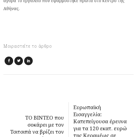
αγορά το εργαλείο που εφαρμόστηκε πρώτα στο κέντρο της
Αθήνας.
Μοιραστείτε το άρθρο
Ευρωπαϊκή
Εισαγγελία:
TO BINTEO που
Κατεπείγουσα έρευνα
σοκάρει με τον
για τα 120 εκατ. ευρώ
Τσιτσιπά να βρίζει τον
της Κεραμέως σε