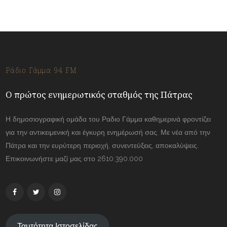
Ράδιο Γάμμα 94 FM
Ο πρώτος ενημερωτικός σταθμός της Πάτρας
Η δημοσιογραφική ομάδα του Ραδιο Γάμμα καθημερινά φροντίζει
για την αντικειμενική και έγκυρη ενημέρωσή σας. Με νέα από την
Πάτρα και την ευρύτερη περιοχή, συνεντεύξεις, αποκαλύψεις.
Επικοινωνήστε μαζί μας στο 2610.390.000
Ταυτότητα Ιστοσελίδας