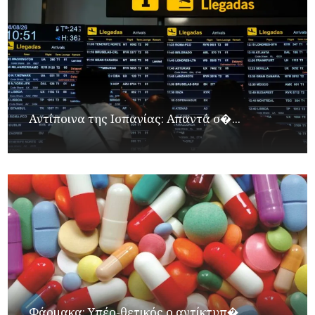
Αντίποινα της Ισπανίας: Απαντά σ�...
Φάρμακα: Υπέρ-θετικός ο αντίκτυπ�...