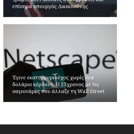
επίσημα υπουργός Δικαιοσύνης
Έγινε εκατομμυριούχος χωρίς ένα
δολάριο κέρδους. Ο 23χρονος με τις
σαγιονάρες που άλλαξε τη Wall Street