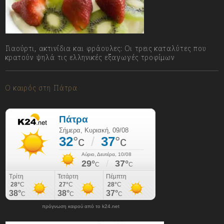
Γιαούρτι, ακτινίδια και φράουλες: Οι τρεις καταλύτες που
κρατούν ψηλά τις ελληνικές εξαγωγές τροφίμων
09/08/2026
Ο καιρός στη Πάτρα
πρόγνωση καιρού από το k24.net