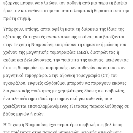
εξαρχής μπορεί να γλιτώσει τον ασθενή από μια περιττή βιοψία
ή να τον κατευθύνει στην πιο αποτελεσματική θεραπεία από την
πρώτη στιγμή.
Υπάρχουν, επίσης, απτά οφέλη κατά τη διάρκεια της ίδιας της
εξέτασης. Οι τεχνικές ανακατασκευής εικόνας που βασίζονται
στην Τεχνητή Νοημοσύνη επιτρέπουν τη σημαντική μείωση του
χρόνου της μαγνητικής τομογραφίας (MRI), διατηρώντας ή
ακόμα και βελτιώνοντας, την ποιότητα της εικόνας, μειώνοντας
έτσι τη δυσφορία της παραμονής των ασθενών ακίνητων στον
μαγνητικό τομογράφο. Στην αξονική τομογραφία (CT) του
εγκεφάλου, ευφυείς αλγόριθμοι μπορούν να παράγουν εικόνες
διαγνωστικής ποιότητας με χαμηλότερες δόσεις ακτινοβολίας,
ένα πλεονέκτημα ιδιαίτερα σημαντικό για ασθενείς που
χρειάζονται επαναλαμβανόμενες εξετάσεις παρακολούθησης σε
βάθος μηνών ή ετών.
Η Τεχνητή Νοημοσύνη έχει περαιτέρω συμβολή στη βελτίωση
της ποιότητας στην παροχή υπηρεσιών ιατρικής απεικόνισης