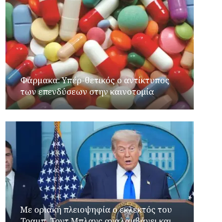
Φάρμακα: Υπέρ-θετικός ο αντίκτυπος
των επενδύσεων στην καινοτομία
Με οριακή πλειοψηφία ο εκλεκτός του
Τραμπ, Τοντ Μπλανς αναλαμβάνει και