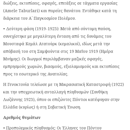
διώξεις, εκτοπίσεις, σφαγές, επιτάξεις σε τάγματα εργασίας
(Amele Taburlari) και πορείες θανάτου. Εντάθηκε κατά τη
διάρκεια του Α΄ Παγκοσμίου Πολέμου.
• Δεύτερη φάση (1919-1923): Μετά από σύντομη παύση,
συνεχίστηκε με μεγαλύτερη ένταση από τις δυνάμεις του
Μουσταφά Κεμάλ Ατατούρκ (κεμαλικοί), ιδίως μετά την
απόβασή του στη Σαμψούντα στις 19 Μαΐου 1919 (Ημέρα
Μνήμης). Οι διωγμοί περιλάμβαναν μαζικές σφαγές,
εμπρησμούς χωριών, βιασμούς, εξισλαμισμούς και εκτοπίσεις
προς το εσωτερικό της Ανατολίας.
Η Γενοκτονία τελείωσε με τη Μικρασιατική Καταστροφή (1922)
και την υποχρεωτική ανταλλαγή πληθυσμών (Συνθήκη
Λωζάννης 1923), όπου οι επιζώντες Πόντιοι κατέφυγαν στην
Ελλάδα (κυρίως) ή στη Σοβιετική Ένωση.
Αριθμός θυμάτων
• Προπολεμικός πληθυσμός: Οι Έλληνες του Πόντου