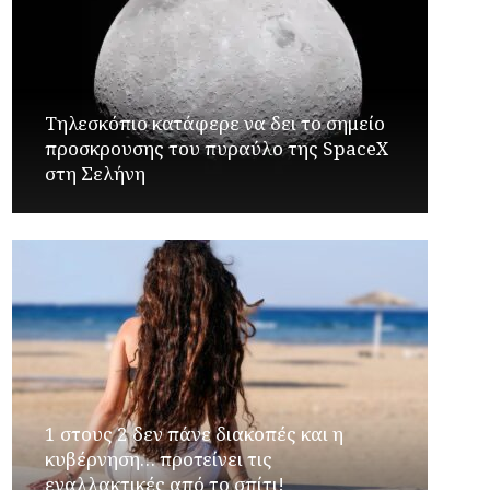
Τηλεσκόπιο κατάφερε να δει το σημείο
προσκρουσης του πυραύλο της SpaceX
στη Σελήνη
1 στους 2 δεν πάνε διακοπές και η
κυβέρνηση… προτείνει τις
εναλλακτικές από το σπίτι!