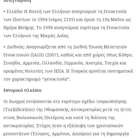
Αναγνώριση
• Ελλάδα: Η Βουλή των Ελλήνων αναγνώρισε τη Γενοκτονία
των Ποντίων το 1994 (νόμος 2193) και όρισε τη 19η Μαΐου ως
Ημέρα Μνήμης. Το 1998 αναγνώρισε ευρύτερα τη Γενοκτονία
των Ελλήνων της Μικράς Ασίας.
• Διεθνώς: Αναγνωρίζεται από τη Διεθνή Ένωση Μελετητών
Γενοκτονιών (IAGS) (2007), καθώς και από χώρες όπως Κύπρο,
Σουηδία, Αρμενία, Ολλανδία, Γερμανία, Αυστρία, Τσεχία και
ορισμένες πολιτείες των ΗΠΑ. Η Τουρκία αρνείται συστηματικά
τον χαρακτηρισμό “γενοκτονία”.
Ιστορικό πλαίσιο
Οι διωγμοί εντάσσονται στο ευρύτερο σχέδιο τουρκοποίησης
(Turkification) της Οθωμανικής Αυτοκρατορίας μετά τις ήττες
στους Βαλκανικούς Πολέμους και κατά τη διάλυση της
αυτοκρατορίας. Στόχος ήταν η εξάλειψη των χριστιανικών
μειονοτήτων (Έλληνες, Αρμένιοι, Ασσύριοι) για τη δημιουργία