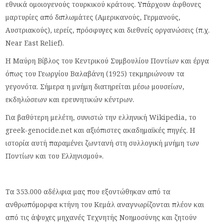
εθνικά ομοιογενούς τουρκικού κράτους. Υπάρχουν άφθονες
μαρτυρίες από διπλωμάτες (Αμερικανούς, Γερμανούς,
Αυστριακούς), ιερείς, πρόσφυγες και διεθνείς οργανώσεις (π.χ.
Near East Relief).
Η Μαύρη Βίβλος του Κεντρικού Συμβουλίου Ποντίων και έργα
όπως του Γεωργίου Βαλαβάνη (1925) τεκμηριώνουν τα
γεγονότα. Σήμερα η μνήμη διατηρείται μέσω μουσείων,
εκδηλώσεων και ερευνητικών κέντρων.
Για βαθύτερη μελέτη, συνιστώ την ελληνική Wikipedia, το
greek-genocide.net και αξιόπιστες ακαδημαϊκές πηγές. Η
ιστορία αυτή παραμένει ζωντανή στη συλλογική μνήμη των
Ποντίων και του Ελληνισμού».
Τα 353.000 αδέλφια μας που εξοντώθηκαν από τα
ανθρωπόμορφα κτήνη του Κεμάλ αναγνωρίζονται πλέον και
από τις άψυχες μηχανές Τεχνητής Νοημοσύνης και ζητούν