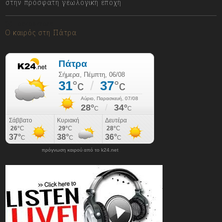
στην πρόσφατη γεωλογική εποχή
06/08/2026
Ο καιρός στη Πάτρα
πρόγνωση καιρού από το k24.net