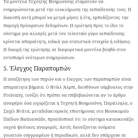
Τα μοντέλα Τεχνητής Νοημοσύνης σταματούν να
ενημερώνονται μετά την ολοκλήρωση της εκπαίδευσής τους. Η
διακοπή αυτή μπορεί να μετρά μήνες ή έτη, εμποδίζοντας την
παροχή πρόσφατων δεδομένων. Η ερώτηση προς το ίδιο το
σύστημα για αλλαγές μετά τον τελευταίο γύρο εκπαίδευσης
κρίνεται απαραίτητη, ειδικά για στατιστικά στοιχεία ή ειδήσεις.
Η δοκιμή της ερώτησης σε διαφορετικά μοντέλα βοηθά στον
εντοπισμό νεότερων ενημερώσεων.
5. Έλεγχος Παραπομπών
Η αναζήτηση των πηγών και ο έλεγχος των παραπομπών είναι
απαραίτητα βήματα. Ο Ντόιλ Άλμπι, διευθύνων σύμβουλος στην
Prolexity, τονίζει ότι πρέπει να επιβεβαιώνεται αν το άρθρο
αναφέρει όσα ισχυρίζεται η Τεχνητή Νοημοσύνη. Παράλληλα, ο
Σαχίλ Ντάτα, μεταδιδακτορικός επιστήμονας στο Νοσοκομείο
Παίδων Nationwide, προειδοποιεί ότι το σύστημα κατασκευάζει
συχνά ψεύτικες αναφορές. Αυτές δανείζονται ονόματα
γνωστών συγγραφέων ή περιοδικών, αλλά δεν υπάρχουν σε