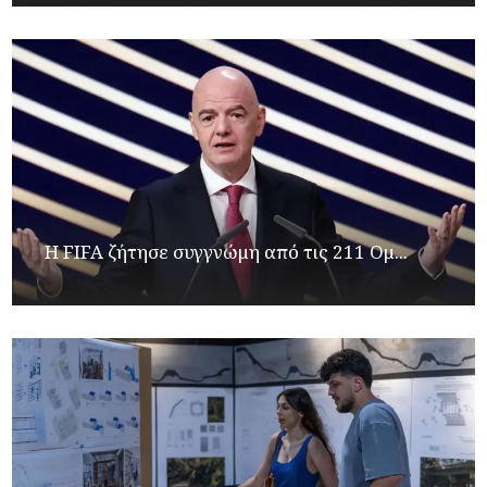
Η FIFA ζήτησε συγγνώμη από τις 211 Ομ...