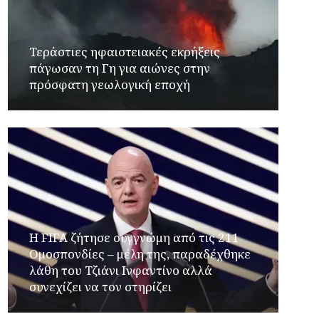
Τεράστιες ηφαιστειακές εκρήξεις
πάγωσαν τη Γη για αιώνες στην
πρόσφατη γεωλογική εποχή
Η FIFA ζήτησε συγγνώμη από τις 211
Ομοσπονδίες – μέλη της, παραδέχθηκε
λάθη του Τζιάνι Ινφαντίνο αλλά
συνεχίζει να τον στηρίζει