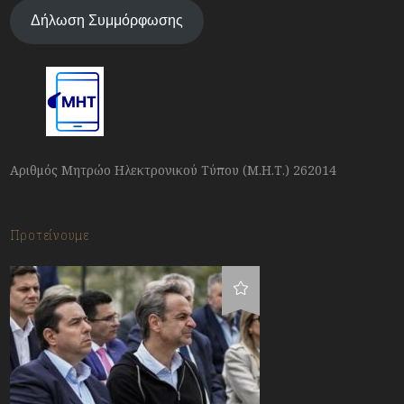
Δήλωση Συμμόρφωσης
Αριθμός Μητρώο Ηλεκτρονικού Τύπου (Μ.Η.Τ.) 262014
Προτείνουμε