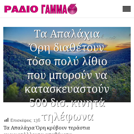
Τα Απαλάχια
Όρη διαθέτουν
τόσο πολύ λίθιο
που μπορούν να
κατασκευαστούν
500 δισ. κινητά
τηλέφωνα
Επισκέψεις:
136
Τα Απαλάχια Όρη κρύβουν τεράστια