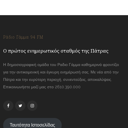
Ράδιο Γάμμα 94 FM
Ο πρώτος ενημερωτικός σταθμός της Πάτρας
Η δημοσιογραφική ομάδα του Ραδιο Γάμμα καθημερινά φροντίζει
για την αντικειμενική και έγκυρη ενημέρωσή σας. Με νέα από την
Πάτρα και την ευρύτερη περιοχή, συνεντεύξεις, αποκαλύψεις.
Επικοινωνήστε μαζί μας στο 2610.390.000
Ταυτότητα Ιστοσελίδας