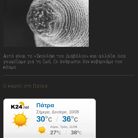
Αυτό είναι το «Σκουλήκι του Διαβόλου» και αλλάζει όσα
γνωρίζαμε για τη ζωή. Οι άνθρωποι δεν κυβερνάμε τον
κόσμο
10/08/2026
Ο καιρός στη Πάτρα