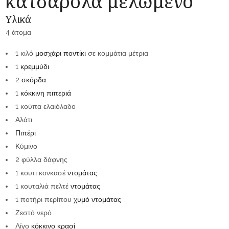
κατσαρόλα μελωμένο
Υλικά
4 άτομα
1 κιλό
μοσχάρι ποντίκι
σε κομμάτια μέτρια
1
κρεμμύδι
2
σκόρδα
1
κόκκινη πιπεριά
1 κούπα
ελαιόλαδο
Αλάτι
Πιπέρι
Κύμινο
2 φύλλα
δάφνης
1 κουτι
κονκασέ
ντομάτας
1 κουταλιά
πελτέ
ντομάτας
1 ποτήρι
περίπου
χυμό ντομάτας
Ζεστό νερό
Λίγο
κόκκινο κρασί