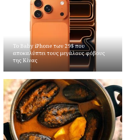
Το Baby iPhone των 29$ που
αποκαλύπτει τους μεγάλους φόβους
της Κίνας