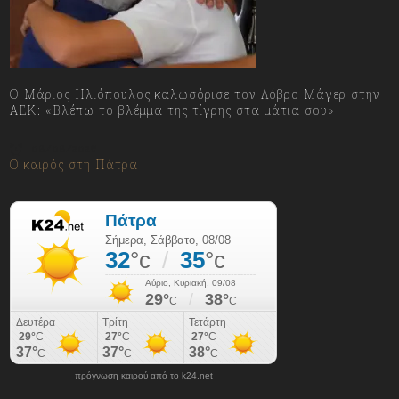
Ο Μάριος Ηλιόπουλος καλωσόρισε τον Λόβρο Μάγερ στην
ΑΕΚ: «Βλέπω το βλέμμα της τίγρης στα μάτια σου»
08/08/2026
Ο καιρός στη Πάτρα
πρόγνωση καιρού από το k24.net