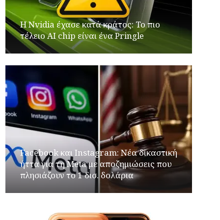
Η Nvidia έχασε κατά κράτος: Το πιο
τέλειο AI chip είναι ένα Pringle
Facebook και Instagram: Νέα δικαστική
ήττα για τη Meta με αποζημιώσεις που
πλησιάζουν το 1 δισ. δολάρια