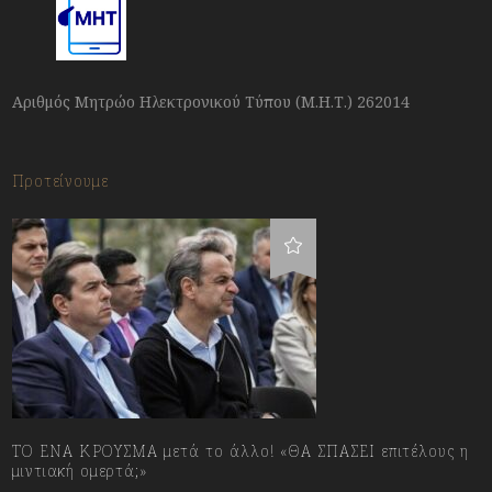
Αριθμός Μητρώο Ηλεκτρονικού Τύπου (Μ.Η.Τ.) 262014
Προτείνουμε
ΤΟ ΕΝΑ ΚΡΟΥΣΜΑ μετά το άλλο! «ΘΑ ΣΠΑΣΕΙ επιτέλους η
μιντιακή ομερτά;»