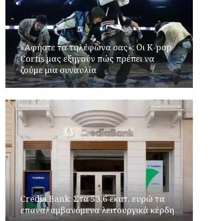
«Αφήστε τα τηλέφωνα σας»: Οι K-pop
Cortis μας εξηγούν πώς πρέπει να
ζούμε μια συναυλία
Credia Bank: Στα 53,6 εκατ. ευρώ τα
επαναλαμβανόμενα λειτουργικά κέρδη