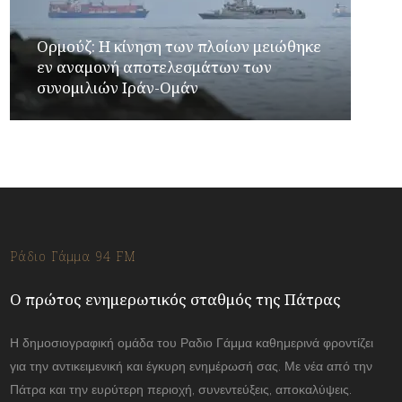
Ορμούζ: Η κίνηση των πλοίων μειώθηκε
εν αναμονή αποτελεσμάτων των
συνομιλιών Ιράν-Ομάν
Ράδιο Γάμμα 94 FM
Ο πρώτος ενημερωτικός σταθμός της Πάτρας
Η δημοσιογραφική ομάδα του Ραδιο Γάμμα καθημερινά φροντίζει
για την αντικειμενική και έγκυρη ενημέρωσή σας. Με νέα από την
Πάτρα και την ευρύτερη περιοχή, συνεντεύξεις, αποκαλύψεις.