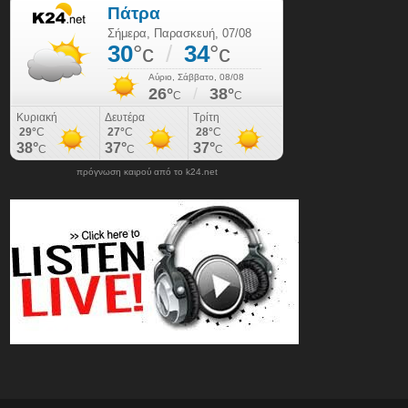
πρόγνωση καιρού από το k24.net