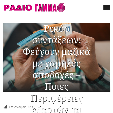
Ρεκόρ
συντάξεων:
Φεύγουν μαζικά
με χαμηλές
αποδοχές –
Ποιες
Περιφέρειες
εξαρτώνται
Επισκέψεις:
211