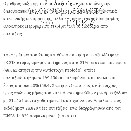
Ο ρυθμός αύξησης των
συνταξιούχων
αποτυπώνει την
οικονομικά από
δημογραφική κρίση της χώρας και αποκτά χαρακτηριστικά
τον… ΕΦΚΑ
κοινωνικής κατάρρευσης, αλλά και οικονομικής δυσπραγίας.
Ολόκληρες Περιφέρειες στηρίζονται στο εισόδημα από
συντάξεις…
Το α’ τρίμηνο του έτους κατέθεσαν αίτηση συνταξιοδότησης
58.213 άτομα, αριθμός αυξημένος κατά 21% σε σχέση με πέρυσι
(48.041 αιτήσεις την αντίστοιχη περίοδο), οπότε
συνταξιοδοτήθηκαν 199.450 ασφαλισμένοι στο σύνολο του
έτους και συν 20% (48.472 αιτήσεις) από τους αντίστοιχους
τρεις πρώτους μήνες του 2021 όταν σημειώθηκε ρεκόρ «εξόδου»
με 212.151 συνταξιοδοτήσεις. Ταυτόχρονα τον Απρίλιο φέτος
εκδόθηκαν 28.820 νέες συντάξεις, ενώ διαγράφησαν από τον
ΕΦΚΑ 14.820 ασφαλισμένοι (θάνατοι).