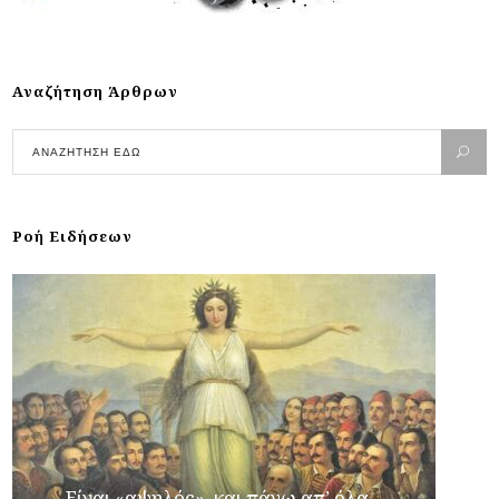
Αναζήτηση Άρθρων
Ροή Ειδήσεων
… Είναι «αψηλός», και πάνω απ’ όλα