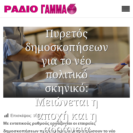
Πυρετός
δημοσκοπήσεων
για το νέο
πολιτικό
σκηνικό:
Μειώνεται η
αποχή και η
Επισκέψεις:
169
Με εντατικούς ρυθμούς εργάζονται οι εταιρείες
αδράνεια
δημοσκοπήσεων προκειμένου να αποτυπώσουν το νέο