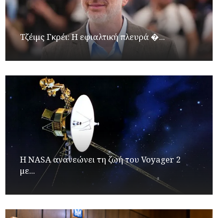
Τζέιμς Γκρέι: H εφιαλτική πλευρά �...
H NASA ανανεώνει τη ζωή του Voyager 2
με...