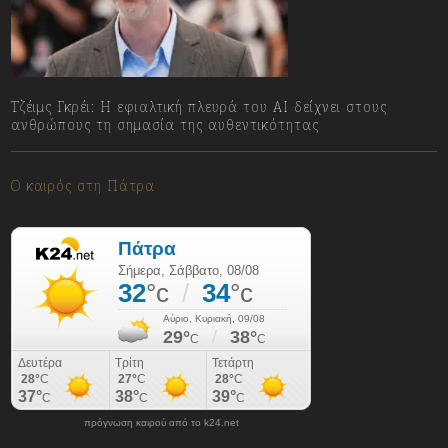
Τζέιμς Γκρέι: H εφιαλτική πλευρά του ΑI δείχνει στους
ανθρώπους τη σημασία της αυθεντικότητας
08/08/2026
Ο καιρός στη Πάτρα
πρόγνωση καιρού από το k24.net