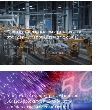
Γνωστή εταιρεία αυτοκινήτου πνίγεται
στα χρέη -Τι ξεπουλάει για να σωθεί
08/08/2026
ΤΊΤΛΟΙ ΕΙΔΉΣΕΩΝ
,
ΔΙΕΘΝΉ
,
ΠΟΛΙΤΙΚΉ
,
ΤΕΧΝΟΛΟΓΊΑ
Από το 5G στην εποχή της AI και του
6G: Πού βρίσκεται η Ελλάδα στην
«κούρσα» της συνδεσιμότητας