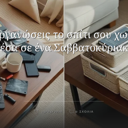
ργανώσεις το σπίτι σου χω
έσα σε ένα Σαββατοκύρια
13/05/2026
0 ΣΧΌΛΙΑ