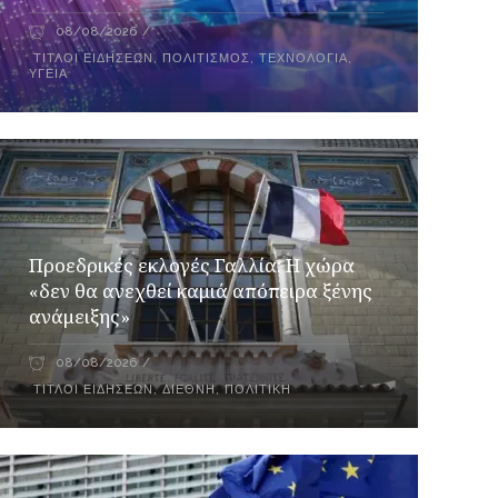
08/08/2026
ΤΊΤΛΟΙ ΕΙΔΉΣΕΩΝ
,
ΠΟΛΙΤΙΣΜΌΣ
,
ΤΕΧΝΟΛΟΓΊΑ
,
ΥΓΕΊΑ
Προεδρικές εκλογές Γαλλία: Η χώρα
«δεν θα ανεχθεί καμιά απόπειρα ξένης
ανάμειξης»
08/08/2026
ΤΊΤΛΟΙ ΕΙΔΉΣΕΩΝ
,
ΔΙΕΘΝΉ
,
ΠΟΛΙΤΙΚΉ