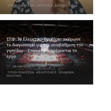
ΤΊΤΛΟΙ ΕΙΔΉΣΕΩΝ
,
LIFESTYLE
,
ΔΙΕΘΝΉ
,
ΥΓΕΊΑ
ΣΕΦ: Το Ελεγκτικό Συνέδριο ακύρωσε
το διαγωνισμό για την αναβάθμιση του
γηπέδου – Επαναπροκηρύσσεται το
έργο
08/08/2026
ΤΊΤΛΟΙ ΕΙΔΉΣΕΩΝ
,
ΑΘΛΗΤΙΣΜΌΣ
,
ΚΟΙΝΩΝΊΑ
,
ΠΟΛΙΤΙΚΉ