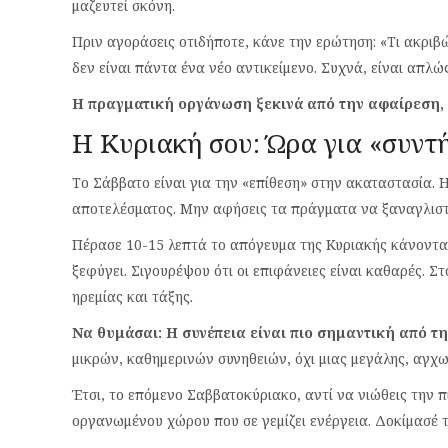
μαζευτεί σκόνη.
Πριν αγοράσεις οτιδήποτε, κάνε την ερώτηση: «Τι ακριβ
δεν είναι πάντα ένα νέο αντικείμενο. Συχνά, είναι απλώ
Η πραγματική οργάνωση ξεκινά από την αφαίρεση, 
Η Κυριακή σου: Ώρα για «συντ
Το Σάββατο είναι για την «επίθεση» στην ακαταστασία. 
αποτελέσματος. Μην αφήσεις τα πράγματα να ξαναγλισ
Πέρασε 10-15 λεπτά το απόγευμα της Κυριακής κάνοντας 
ξεφύγει. Σιγουρέψου ότι οι επιφάνειες είναι καθαρές. Σ
ηρεμίας και τάξης.
Να θυμάσαι: Η συνέπεια είναι πιο σημαντική από τη
μικρών, καθημερινών συνηθειών, όχι μιας μεγάλης, αγχ
Έτσι, το επόμενο Σαββατοκύριακο, αντί να νιώθεις την π
οργανωμένου χώρου που σε γεμίζει ενέργεια. Δοκίμασέ το