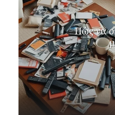
Πώς να ο
μ