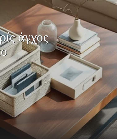
ρίς άγχος
κο