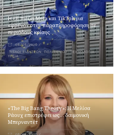
Η ΕΕ πιέζει Meta και TikTok για
«φρένο» στην παραπληροφόρηση σε
περιόδους κρίσης
08/08/2026
ΤΊΤΛΟΙ ΕΙΔΉΣΕΩΝ
,
ΠΟΛΙΤΙΣΜΌΣ
,
ΤΕΧΝΟΛΟΓΊΑ
,
ΥΓΕΊΑ
«The Big Bang Theory»: Η Μελίσα
Ράουχ επιστρέφει ως… δαιμονική
Μπερναντέτ
08/08/2026