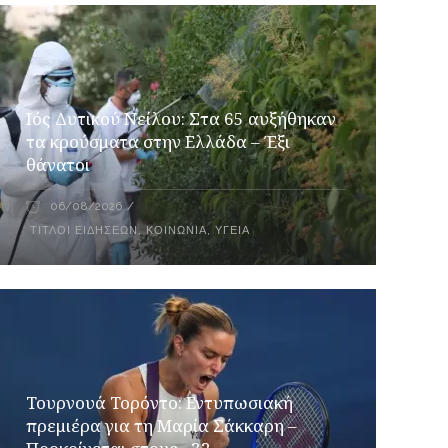
Ιός Δυτικού Νείλου: Στα 65 αυξήθηκαν
τα κρούσματα στην Ελλάδα – Έξι
θάνατοι
06/08/2026
ΤΊΤΛΟΙ ΕΙΔΉΣΕΩΝ
,
ΚΟΙΝΩΝΊΑ
,
ΥΓΕΊΑ
Τουρνουά Τορόντο: Εντυπωσιακή
πρεμιέρα για τη Μαρία Σάκκαρη –