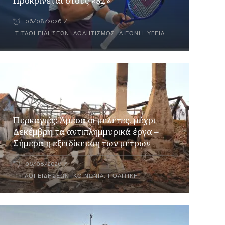
Προκρίνεται στους «32»
06/08/2026
ΤΊΤΛΟΙ ΕΙΔΉΣΕΩΝ
,
ΑΘΛΗΤΙΣΜΌΣ
,
ΔΙΕΘΝΉ
,
ΥΓΕΊΑ
Πυρκαγιές: Άμεσα οι μελέτες, μέχρι
Δεκέμβρη τα αντιπλημμυρικά έργα –
Σήμερα η εξειδίκευση των μέτρων
06/08/2026
ΤΊΤΛΟΙ ΕΙΔΉΣΕΩΝ
,
ΚΟΙΝΩΝΙΑ
,
ΠΟΛΙΤΙΚΉ