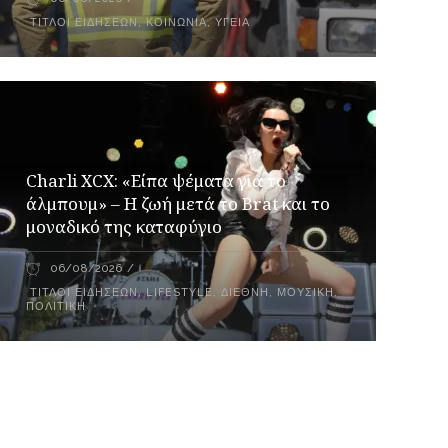
ΤΊΤΛΟΙ ΕΙΔΉΣΕΩΝ
,
ΚΟΙΝΩΝΙΑ
,
ΥΓΕΊΑ
Charli XCX: «Είπα ψέματα για το
άλμπουμ» – Η ζωή μετά το Brat και το
μοναδικό της καταφύγιο
06/08/2026
ΤΊΤΛΟΙ ΕΙΔΉΣΕΩΝ
,
LIFESTYLE
,
ΔΙΕΘΝΉ
,
ΜΟΥΣΙΚΉ
,
ΠΟΛΙΤΙΚΉ