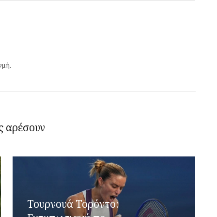
γμή.
ς αρέσουν
Τουρνουά Τορόντο: