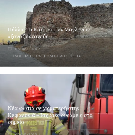
Πέλλα: Το Κάστρο των Μογλενών
«ξαναζωντανεύει»
06/08/2026
ΤΊΤΛΟΙ ΕΙΔΉΣΕΩΝ
,
ΠΟΛΙΤΙΣΜΌΣ
,
ΥΓΕΊΑ
Νέα φωτιά σε χωματερή στην
Κεφαλονιά – Ισχυρές δυνάμεις στο
σημείο
06/08/2026