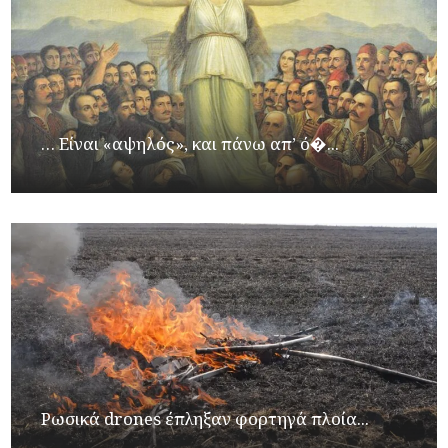
… Είναι «αψηλός», και πάνω απ’ ό�...
Ρωσικά drones έπληξαν φορτηγά πλοία...