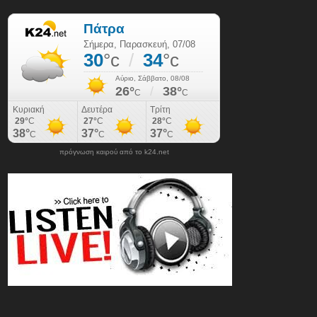
πρόγνωση καιρού από το k24.net