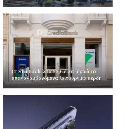
Credia Bank: Στα 53,6 εκατ. ευρώ τα
επαναλαμβανόμενα λειτουργικά κέρδη