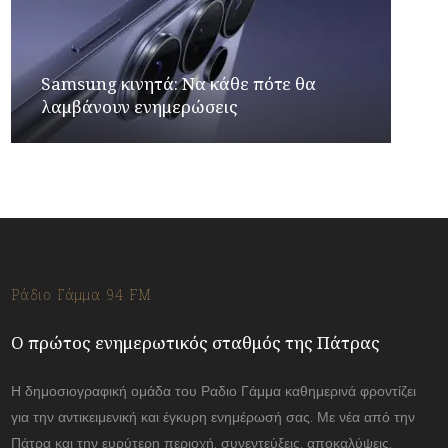
Samsung κινητά: Να κάθε πότε θα
λαμβάνουν ενημερώσεις
Ράδιο Γάμμα 94 FM
Ο πρώτος ενημερωτικός σταθμός της Πάτρας
Η δημοσιογραφική ομάδα του Ραδιο Γάμμα καθημερινά φροντίζει
για την αντικειμενική και έγκυρη ενημέρωσή σας. Με νέα από την
Πάτρα και την ευρύτερη περιοχή, συνεντεύξεις, αποκαλύψεις.