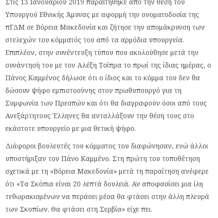
Στις 13 Ιανουαρίου 2019 παραιτήθηκε από την θέση του
Υπουργού Εθνικής Άμυνας με αφορμή την ονοματοδοσία της
πΓΔΜ σε Βόρεια Μακεδονία και ζήτησε την απομάκρυνση των
στελεχών του κόμματός του από τα αρμόδια υπουργεία.
Επιπλέον, στην συνέντευξη τύπου που ακολούθησε μετά την
συνάντησή του με τον Αλέξη Τσίπρα το πρωί της ίδιας ημέρας, ο
Πάνος Καμμένος δήλωσε ότι ο ίδιος και το κόμμα του δεν θα
δώσουν ψήφο εμπιστοσύνης στον πρωθυπουργό για τη
Συμφωνία των Πρεσπών και ότι θα διαγραφούν όσοι από τους
Ανεξάρτητους Έλληνες θα ανταλλάξουν την θέση τους στο
εκάστοτε υπουργείο με μια θετική ψήφο.
Διάφοροι βουλευτές του κόμματος του διαφώνησαν, ενώ άλλοι
υποστήριξαν τον Πάνο Καμμένο. Στη πρώτη του τοποθέτηση
σχετικά με τη «Βόρεια Μακεδονία» μετά τη παραίτηση ανέφερε
ότι «Τα Σκόπια είναι 20 λεπτά δουλειά. Αν αποφασίσει μια ίλη
τεθωρακισμένων να περάσει μέσα θα φτάσει στην άλλη πλευρά
των Σκοπίων. Θα φτάσει στη Σερβία» είχε πει.