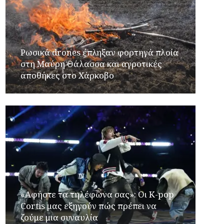
Ρωσικά drones έπληξαν φορτηγά πλοία
στη Μαύρη Θάλασσα και αγροτικές
αποθήκες στο Χάρκοβο
«Αφήστε τα τηλέφωνα σας»: Οι K-pop
Cortis μας εξηγούν πώς πρέπει να
ζούμε μια συναυλία