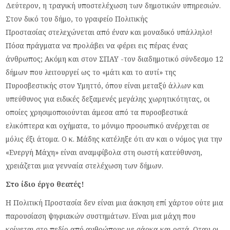
Δεύτερον, η τραγική υποστελέχωση των δημοτικών υπηρεσιών.
Στον δικό του δήμο, το γραφείο Πολιτικής
Προστασίας στελεχώνεται από έναν και μοναδικό υπάλληλο!
Πόσα πράγματα να προλάβει να φέρει εις πέρας ένας
άνθρωπος; Ακόμη και στον ΣΠΑΥ -τον διαδημοτικό σύνδεσμο 12
δήμων που λειτουργεί ως το «μάτι και το αυτί» της
Πυροσβεστικής στον Υμηττό, όπου είναι μεταξύ άλλων και
υπεύθυνος για ειδικές δεξαμενές μεγάλης χωρητικότητας, οι
οποίες χρησιμοποιούνται άμεσα από τα πυροσβεστικά
ελικόπτερα και οχήματα, το μόνιμο προσωπικό ανέρχεται σε
μόλις έξι άτομα. Ο κ. Μάδης κατέληξε ότι αν και ο νόμος για την
«Ενεργή Μάχη» είναι αναμφίβολα στη σωστή κατεύθυνση,
χρειάζεται μια γενναία στελέχωση των δήμων.
Στο ίδιο έργο θεατές!
Η Πολιτική Προστασία δεν είναι μια άσκηση επί χάρτου ούτε μια
παρουσίαση ψηφιακών συστημάτων. Είναι μια μάχη που
κρίνεται στο πεδίο από ανθρώπους με σάρκα και οστά. Οταν οι