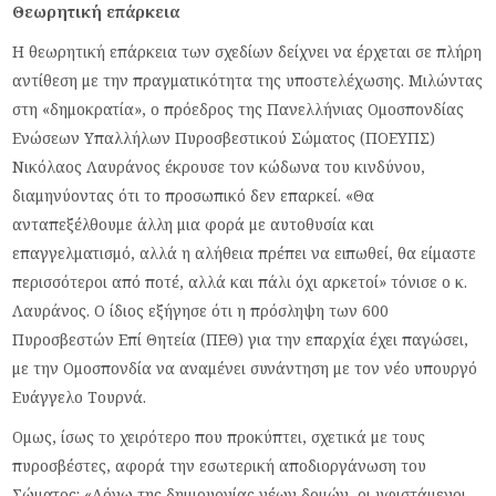
Θεωρητική επάρκεια
Η θεωρητική επάρκεια των σχεδίων δείχνει να έρχεται σε πλήρη
αντίθεση με την πραγματικότητα της υποστελέχωσης. Μιλώντας
στη «δημοκρατία», ο πρόεδρος της Πανελλήνιας Ομοσπονδίας
Ενώσεων Υπαλλήλων Πυροσβεστικού Σώματος (ΠΟΕΥΠΣ)
Νικόλαος Λαυράνος έκρουσε τον κώδωνα του κινδύνου,
διαμηνύοντας ότι το προσωπικό δεν επαρκεί. «Θα
ανταπεξέλθουμε άλλη μια φορά με αυτοθυσία και
επαγγελματισμό, αλλά η αλήθεια πρέπει να ειπωθεί, θα είμαστε
περισσότεροι από ποτέ, αλλά και πάλι όχι αρκετοί» τόνισε ο κ.
Λαυράνος. Ο ίδιος εξήγησε ότι η πρόσληψη των 600
Πυροσβεστών Επί Θητεία (ΠΕΘ) για την επαρχία έχει παγώσει,
με την Ομοσπονδία να αναμένει συνάντηση με τον νέο υπουργό
Ευάγγελο Τουρνά.
Ομως, ίσως το χειρότερο που προκύπτει, σχετικά με τους
πυροσβέστες, αφορά την εσωτερική αποδιοργάνωση του
Σώματος: «Λόγω της δημιουργίας νέων δομών, οι υφιστάμενοι