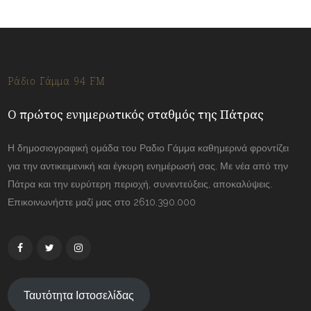
Ράδιο Γάμμα 94 FM
Ο πρώτος ενημερωτικός σταθμός της Πάτρας
Η δημοσιογραφική ομάδα του Ραδιο Γάμμα καθημερινά φροντίζει
για την αντικειμενική και έγκυρη ενημέρωσή σας. Με νέα από την
Πάτρα και την ευρύτερη περιοχή, συνεντεύξεις, αποκαλύψεις.
Επικοινωνήστε μαζί μας στο 2610.390.000
Ταυτότητα Ιστοσελίδας