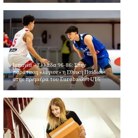
Ισπανία – Ελλάδα 96-86: Στην
παράταση «λύγισε» η Εθνική Παίδων
στην πρεμιέρα του Eurobasket U16