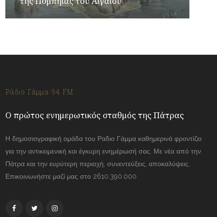
της Πομπηίας του Αιγαίου
Ράδιο Γάμμα 94 FM
Ο πρώτος ενημερωτικός σταθμός της Πάτρας
Η δημοσιογραφική ομάδα του Ραδιο Γάμμα καθημερινά φροντίζει
για την αντικειμενική και έγκυρη ενημέρωσή σας. Με νέα από την
Πάτρα και την ευρύτερη περιοχή, συνεντεύξεις, αποκαλύψεις.
Επικοινωνήστε μαζί μας στο 2610.390.000