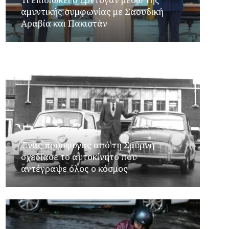
αμυντικής συμφωνίας με Σαουδική
Αραβία και Πακιστάν
Ένας πρόσφυγας από τη Σμύρνη
σχεδίασε το αυτοκίνητο που
αντέγραψε όλος ο κόσμος