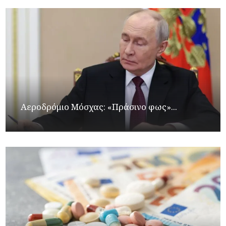
Αεροδρόμιο Μόσχας: «Πράσινο φως»...