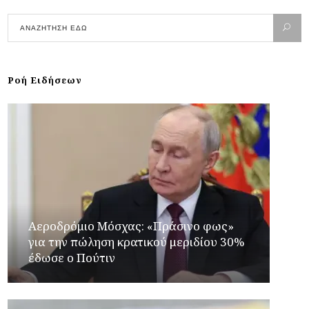
Ροή Ειδήσεων
Αεροδρόμιο Μόσχας: «Πράσινο φως»
για την πώληση κρατικού μεριδίου 30%
έδωσε ο Πούτιν