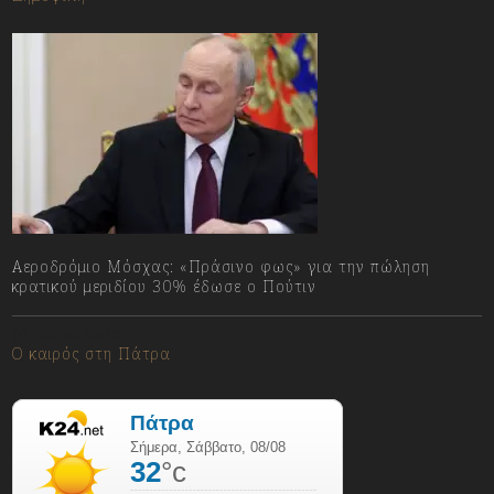
Αεροδρόμιο Μόσχας: «Πράσινο φως» για την πώληση
κρατικού μεριδίου 30% έδωσε ο Πούτιν
08/08/2026
Ο καιρός στη Πάτρα