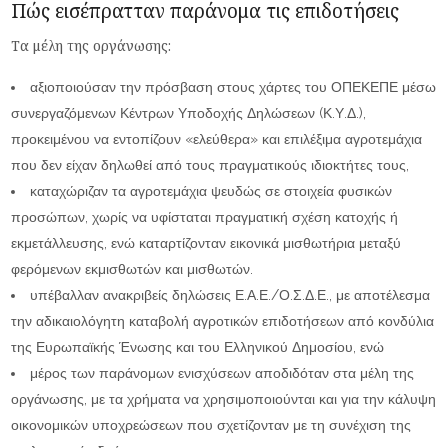
Πώς εισέπρατταν παράνομα τις επιδοτήσεις
Τα μέλη της οργάνωσης:
αξιοποιούσαν την πρόσβαση στους χάρτες του ΟΠΕΚΕΠΕ μέσω
συνεργαζόμενων Κέντρων Υποδοχής Δηλώσεων (Κ.Υ.Δ.),
προκειμένου να εντοπίζουν «ελεύθερα» και επιλέξιμα αγροτεμάχια
που δεν είχαν δηλωθεί από τους πραγματικούς ιδιοκτήτες τους,
καταχώριζαν τα αγροτεμάχια ψευδώς σε στοιχεία φυσικών
προσώπων, χωρίς να υφίσταται πραγματική σχέση κατοχής ή
εκμετάλλευσης, ενώ καταρτίζονταν εικονικά μισθωτήρια μεταξύ
φερόμενων εκμισθωτών και μισθωτών.
υπέβαλλαν ανακριβείς δηλώσεις Ε.Α.Ε./Ο.Σ.Δ.Ε., με αποτέλεσμα
την αδικαιολόγητη καταβολή αγροτικών επιδοτήσεων από κονδύλια
της Ευρωπαϊκής Ένωσης και του Ελληνικού Δημοσίου, ενώ
μέρος των παράνομων ενισχύσεων αποδιδόταν στα μέλη της
οργάνωσης, με τα χρήματα να χρησιμοποιούνται και για την κάλυψη
οικονομικών υποχρεώσεων που σχετίζονταν με τη συνέχιση της