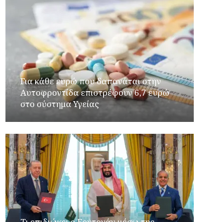
Για κάθε ευρώ που δαπανάται στην
Aυτοφροντίδα επιστρέφουν 6,7 ευρώ
στο σύστημα Υγείας
Τι επιδιώκει ο Ερντογάν μέσω της