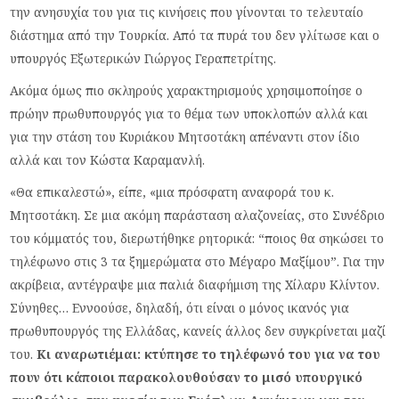
την ανησυχία του για τις κινήσεις που γίνονται το τελευταίο
διάστημα από την Τουρκία. Από τα πυρά του δεν γλίτωσε και ο
υπουργός Εξωτερικών Γιώργος Γεραπετρίτης.
Ακόμα όμως πιο σκληρούς χαρακτηρισμούς χρησιμοποίησε ο
πρώην πρωθυπουργός για το θέμα των υποκλοπών αλλά και
για την στάση του Κυριάκου Μητσοτάκη απέναντι στον ίδιο
αλλά και τον Κώστα Καραμανλή.
«Θα επικαλεστώ», είπε, «μια πρόσφατη αναφορά του κ.
Μητσοτάκη. Σε μια ακόμη παράσταση αλαζονείας, στο Συνέδριο
του κόμματός του, διερωτήθηκε ρητορικά: “ποιος θα σηκώσει το
τηλέφωνο στις 3 τα ξημερώματα στο Μέγαρο Μαξίμου”. Για την
ακρίβεια, αντέγραψε μια παλιά διαφήμιση της Χίλαρυ Κλίντον.
Σύνηθες… Εννοούσε, δηλαδή, ότι είναι ο μόνος ικανός για
πρωθυπουργός της Ελλάδας, κανείς άλλος δεν συγκρίνεται μαζί
του.
Κι αναρωτιέμαι: κτύπησε το τηλέφωνό του για να του
πουν ότι κάποιοι παρακολουθούσαν το μισό υπουργικό