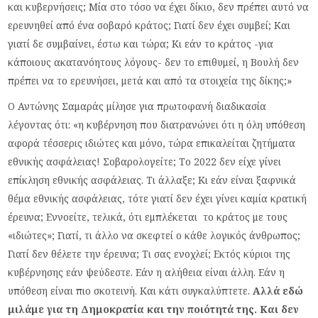
και κυβερνήσεις; Μία στο τόσο να έχει δίκιο, δεν πρέπει αυτό να
ερευνηθεί από ένα σοβαρό κράτος; Γιατί δεν έχει συμβεί; Και
γιατί δε συμβαίνει, έστω και τώρα; Κι εάν το κράτος -για
κάποιους ακατανόητους λόγους- δεν το επιθυμεί, η Βουλή δεν
πρέπει να το ερευνήσει, μετά και από τα στοιχεία της δίκης;»
Ο Αντώνης Σαμαράς μίλησε για πρωτοφανή διαδικασία
λέγοντας ότι: «η κυβέρνηση που διατρανώνει ότι η όλη υπόθεση
αφορά τέσσερις ιδιώτες και μόνο, τώρα επικαλείται ζητήματα
εθνικής ασφάλειας! Σοβαρολογείτε; Το 2022 δεν είχε γίνει
επίκληση εθνικής ασφάλειας. Τι άλλαξε; Κι εάν είναι ξαφνικά
θέμα εθνικής ασφάλειας, τότε γιατί δεν έχει γίνει καμία κρατική
έρευνα; Εννοείτε, τελικά, ότι εμπλέκεται το κράτος με τους
«ιδιώτες»; Γιατί, τι άλλο να σκεφτεί ο κάθε λογικός άνθρωπος;
Γιατί δεν θέλετε την έρευνα; Τι σας ενοχλεί; Εκτός κύριοι της
κυβέρνησης εάν ψεύδεστε. Εάν η αλήθεια είναι άλλη. Εάν η
υπόθεση είναι πιο σκοτεινή. Και κάτι συγκαλύπτετε.
Αλλά εδώ
μιλάμε για τη Δημοκρατία και την ποιότητά της. Και δεν