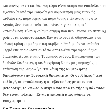
Και συνέχισε: «Η κατάσταση τώρα είναι ακόμα πιο επικίνδυνη. Η
εξαγγελία από την Τουρκία για νομοθέτηση μιας εντελώς
αυθαίρετης, παράνομης και παράλογης επέκτασής της στο
Αιγαίο, δεν είναι αστείο. Ούτε γίνεται για εσωτερική
κατανάλωση. Είναι η κρίσιμη στιγμή που περιμένουν. Το turning
point στα ελληνοτουρκικά. Εάν αυτό συμβεί, οδηγούμαστε σε
εθνική κρίση με μαθηματική ακρίβεια. Επιθυμούν να υπάρξει
θερμό επεισόδιο ώστε αυτό να αποτελέσει την αφορμή για
διαιτησία. Αυτός είναι ο Τουρκικός στόχος. Η κατάργηση των
διεθνών Συνθηκών, η συνδιαχείριση δικών μας περιοχών, η
επέκτασή της. Λίγο-λίγο.
Τα λάθη της κυβέρνησης
δικαιώνουν την Τουρκική θρασύτητα. Οι συνθήκες “περί
φιλίας”, οι υποκλίσεις, η κουβέντα “ας με πουν και
μειοδότη”, το καλώδιο στην Κάσο που το πήρε η θάλασσα,
δεν είναι πολιτική. Είναι η επιτομή μιας χώρας σε
υποχώρηση».