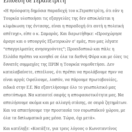
Επίθεση σε Γεραπετρίτη
«Η πρόσφατη δημόσια παραδοχή του κ.Γεραπετρίτη, ότι εάν η
Τουρκία υλοποιήσει τις εξαγγελίες της δεν αποκλείεται η
κλιμάκωση της έντασης, είναι η παραδοχή ότι αυτή η πολιτική
απέτυχε», είπε ο κ. Σαμαράς. Και διερωτήθηκε: «Προσχώρησε
άραγε και ο υπουργός Εξωτερικών σ’ εμάς, που μας λέγατε
“επαγγελματίες ανησυχούντες”; Προειδοποιώ και πάλι: η
Ελλάδα πρέπει να κινηθεί σε όλα τα διεθνή Φόρα και με όλες τις
δυνατές συμμαχίες της ΠΡΙΝ η Τουρκία νομοθετήσει. Δεν
καταλαβαίνετε, επιτέλους, ότι πρέπει να προλάβουμε πριν να
είναι αργά; Οφείλουμε, λοιπόν, να πάρουμε πρωτοβουλίες,
ειδικά στην Ε.Ε. Να εξαντλήσουμε όλο το γεωπολιτικό μας
αποτύπωμα. Να καταστεί σαφής η αποφασιστικότητα μας. Να
απειλήσουμε ακόμα και με αλλαγή στάσης, σε σειρά ζητημάτων.
Και να απαιτήσουμε την προστασία του ευρωπαϊκού χώρου, με
όλα τα διπλωματικά μας μέσα. Τώρα, όχι μετά».
Και κατέληξε: «Κοιτάξτε, για τρεις λόγους ο Κωνσταντίνος