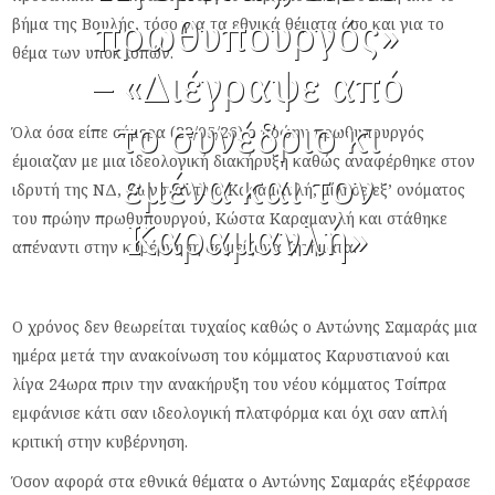
πρωθυπουργός»
βήμα της Βουλής, τόσο για τα εθνικά θέματα όσο και για το
θέμα των υποκλοπών.
– «Διέγραψε από
το συνέδριο κι
Όλα όσα είπε σήμερα (22/05/26) ο πρώην πρωθυπουργός
έμοιαζαν με μια ιδεολογική διακήρυξη καθώς αναφέρθηκε στον
εμένα και τον
ιδρυτή της ΝΔ, Κωνσταντίνο Καραμανλή, μίλησε εξ’ ονόματος
του πρώην πρωθυπουργού, Κώστα Καραμανλή και στάθηκε
Καραμανλή»
απέναντι στην κυβέρνηση σε μείζονα ζητήματα.
Ο χρόνος δεν θεωρείται τυχαίος καθώς ο Αντώνης Σαμαράς μια
ημέρα μετά την ανακοίνωση του κόμματος Καρυστιανού και
λίγα 24ωρα πριν την ανακήρυξη του νέου κόμματος Τσίπρα
εμφάνισε κάτι σαν ιδεολογική πλατφόρμα και όχι σαν απλή
κριτική στην κυβέρνηση.
Όσον αφορά στα εθνικά θέματα ο Αντώνης Σαμαράς εξέφρασε