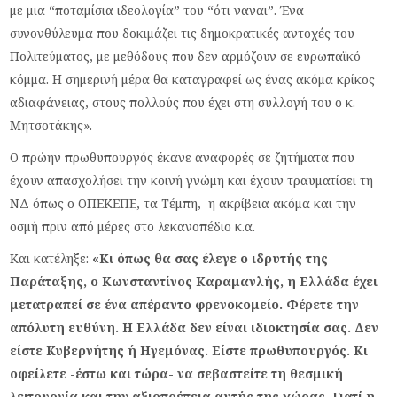
με μια “ποταμίσια ιδεολογία” του “ότι ναναι”. Ένα
συνονθύλευμα που δοκιμάζει τις δημοκρατικές αντοχές του
Πολιτεύματος, με μεθόδους που δεν αρμόζουν σε ευρωπαϊκό
κόμμα. Η σημερινή μέρα θα καταγραφεί ως ένας ακόμα κρίκος
αδιαφάνειας, στους πολλούς που έχει στη συλλογή του ο κ.
Μητσοτάκης».
Ο πρώην πρωθυπουργός έκανε αναφορές σε ζητήματα που
έχουν απασχολήσει την κοινή γνώμη και έχουν τραυματίσει τη
ΝΔ όπως ο ΟΠΕΚΕΠΕ, τα Τέμπη, η ακρίβεια ακόμα και την
οσμή πριν από μέρες στο λεκανοπέδιο κ.α.
Και κατέληξε:
«Κι όπως θα σας έλεγε ο ιδρυτής της
Παράταξης, ο Κωνσταντίνος Καραμανλής, η Ελλάδα έχει
μετατραπεί σε ένα απέραντο φρενοκομείο. Φέρετε την
απόλυτη ευθύνη. Η Ελλάδα δεν είναι ιδιοκτησία σας. Δεν
είστε Κυβερνήτης ή Ηγεμόνας. Είστε πρωθυπουργός. Κι
οφείλετε -έστω και τώρα- να σεβαστείτε τη θεσμική
λειτουργία και την αξιοπρέπεια αυτής της χώρας. Γιατί η