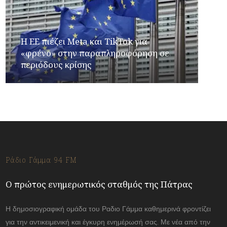
Η ΕΕ πιέζει Meta και TikTok για
«φρένο» στην παραπληροφόρηση σε
περιόδους κρίσης
Ράδιο Γάμμα 94 FM
Ο πρώτος ενημερωτικός σταθμός της Πάτρας
Η δημοσιογραφική ομάδα του Ραδιο Γάμμα καθημερινά φροντίζει
για την αντικειμενική και έγκυρη ενημέρωσή σας. Με νέα από την