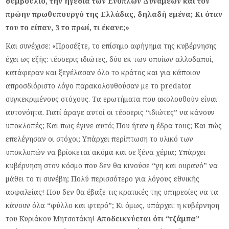
συμβούλιο, την ηγεσία των Ενόπλων Δυνάμεων και τον
πρώην πρωθυπουργό της Ελλάδας, δηλαδή εμένα; Κι όταν
του το είπαν, 3 το πρωί, τι έκανε;»
Και συνέχισε: «Προσέξτε, το επίσημο αφήγημα της κυβέρνησης
έχει ως εξής: τέσσερις ιδιώτες, δύο εκ των οποίων αλλοδαποί,
κατάφεραν και ξεγέλασαν όλο το κράτος και για κάποιον
απροσδιόριστο λόγο παρακολουθούσαν με το predator
συγκεκριμένους στόχους. Τα ερωτήματα που ακολουθούν είναι
αυτονόητα. Γιατί άραγε αυτοί οι τέσσερις “ιδιώτες” να κάνουν
υποκλοπές; Και πως έγινε αυτό; Που ήταν η έδρα τους; Και πώς
επελέγησαν οι στόχοι; Υπάρχει περίπτωση το υλικό των
υποκλοπών να βρίσκεται ακόμα και σε ξένα χέρια; Υπάρχει
κυβέρνηση στον κόσμο που δεν θα κινούσε “γη και ουρανό” να
μάθει το τι συνέβη; Πολύ περισσότερο για λόγους εθνικής
ασφαλείας! Που δεν θα έβαζε τις κρατικές της υπηρεσίες να τα
κάνουν όλα “φύλλο και φτερό”; Κι όμως, υπάρχει: η κυβέρνηση
του Κυριάκου Μητσοτάκη!
Αποδεικνύεται ότι “τζάμπα”