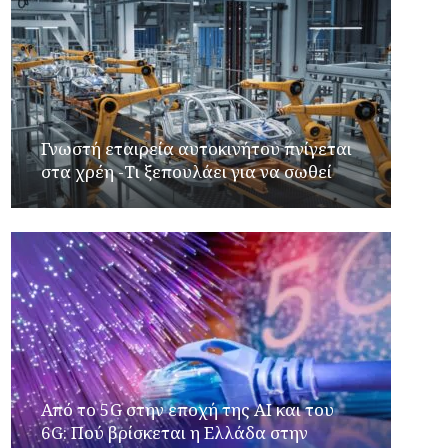
Γνωστή εταιρεία αυτοκινήτου πνίγεται
στα χρέη -Τι ξεπουλάει για να σωθεί
Από το 5G στην εποχή της AI και του
6G: Πού βρίσκεται η Ελλάδα στην