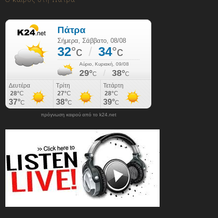
πρόγνωση καιρού από το k24.net