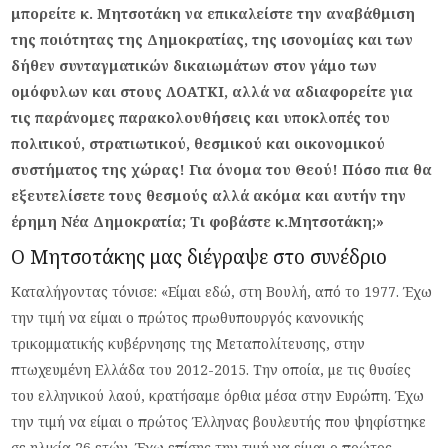
μπορείτε κ. Μητσοτάκη να επικαλείστε την αναβάθμιση
της ποιότητας της Δημοκρατίας, της ισονομίας και των
δήθεν συνταγματικών δικαιωμάτων στον γάμο των
ομόφυλων και στους ΛΟΑΤΚΙ, αλλά να αδιαφορείτε για
τις παράνομες παρακολουθήσεις και υποκλοπές του
πολιτικού, στρατιωτικού, θεσμικού και οικονομικού
συστήματος της χώρας! Για όνομα του Θεού! Πόσο πια θα
εξευτελίσετε τους θεσμούς αλλά ακόμα και αυτήν την
έρημη Νέα Δημοκρατία; Τι φοβάστε κ.Μητσοτάκη;»
Ο Μητσοτάκης μας διέγραψε στο συνέδριο
Καταλήγοντας τόνισε: «Είμαι εδώ, στη Βουλή, από το 1977. Έχω
την τιμή να είμαι ο πρώτος πρωθυπουργός κανονικής
τρικομματικής κυβέρνησης της Μεταπολίτευσης, στην
πτωχευμένη Ελλάδα του 2012-2015. Την οποία, με τις θυσίες
του ελληνικού λαού, κρατήσαμε όρθια μέσα στην Ευρώπη. Έχω
την τιμή να είμαι ο πρώτος Έλληνας βουλευτής που ψηφίστηκε
σε ηλικία 26 ετών. Έχω επίσης την τιμή να είμαι ο πρώτος