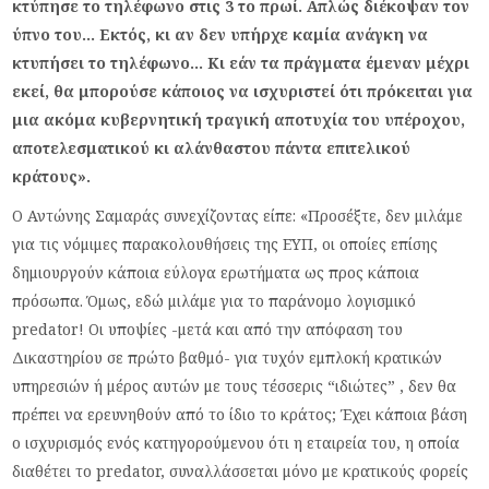
κτύπησε το τηλέφωνο στις 3 το πρωί. Απλώς διέκοψαν τον
ύπνο του… Εκτός, κι αν δεν υπήρχε καμία ανάγκη να
κτυπήσει το τηλέφωνο… Κι εάν τα πράγματα έμεναν μέχρι
εκεί, θα μπορούσε κάποιος να ισχυριστεί ότι πρόκειται για
μια ακόμα κυβερνητική τραγική αποτυχία του υπέροχου,
αποτελεσματικού κι αλάνθαστου πάντα επιτελικού
κράτους».
Ο Αντώνης Σαμαράς συνεχίζοντας είπε: «Προσέξτε, δεν μιλάμε
για τις νόμιμες παρακολουθήσεις της ΕΥΠ, οι οποίες επίσης
δημιουργούν κάποια εύλογα ερωτήματα ως προς κάποια
πρόσωπα. Όμως, εδώ μιλάμε για το παράνομο λογισμικό
predator! Οι υποψίες -μετά και από την απόφαση του
Δικαστηρίου σε πρώτο βαθμό- για τυχόν εμπλοκή κρατικών
υπηρεσιών ή μέρος αυτών με τους τέσσερις “ιδιώτες” , δεν θα
πρέπει να ερευνηθούν από το ίδιο το κράτος; Έχει κάποια βάση
ο ισχυρισμός ενός κατηγορούμενου ότι η εταιρεία του, η οποία
διαθέτει το predator, συναλλάσσεται μόνο με κρατικούς φορείς