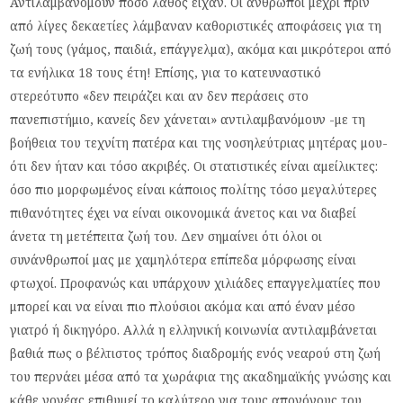
Αντιλαμβανόμουν πόσο λάθος είχαν. Οι άνθρωποι μέχρι πριν
από λίγες δεκαετίες λάμβαναν καθοριστικές αποφάσεις για τη
ζωή τους (γάμος, παιδιά, επάγγελμα), ακόμα και μικρότεροι από
τα ενήλικα 18 τους έτη! Επίσης, για το κατευναστικό
στερεότυπο «δεν πειράζει και αν δεν περάσεις στο
πανεπιστήμιο, κανείς δεν χάνεται» αντιλαμβανόμουν -με τη
βοήθεια του τεχνίτη πατέρα και της νοσηλεύτριας μητέρας μου-
ότι δεν ήταν και τόσο ακριβές. Οι στατιστικές είναι αμείλικτες:
όσο πιο μορφωμένος είναι κάποιος πολίτης τόσο μεγαλύτερες
πιθανότητες έχει να είναι οικονομικά άνετος και να διαβεί
άνετα τη μετέπειτα ζωή του. Δεν σημαίνει ότι όλοι οι
συνάνθρωποί μας με χαμηλότερα επίπεδα μόρφωσης είναι
φτωχοί. Προφανώς και υπάρχουν χιλιάδες επαγγελματίες που
μπορεί και να είναι πιο πλούσιοι ακόμα και από έναν μέσο
γιατρό ή δικηγόρο. Αλλά η ελληνική κοινωνία αντιλαμβάνεται
βαθιά πως ο βέλτιστος τρόπος διαδρομής ενός νεαρού στη ζωή
του περνάει μέσα από τα χωράφια της ακαδημαϊκής γνώσης και
κάθε γονέας επιθυμεί το καλύτερο για τους απογόνους του.