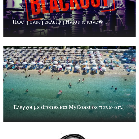
Πώς η ολική έκλειψη Ηλίου απειλε�...
Έλεγχοι με drones και MyCoast σε πάνω απ...