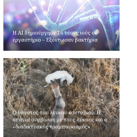
H AI δημιούργησε 16 νέους ιούς σε
εργαστήριο – Εξόντωσαν βακτήρια
Ο θάνατος του λευκού κουταβιού: Η
σπάνια συμβίωση με τους λύκους και ο
«διαδικτυακός τραμπουκισμός»