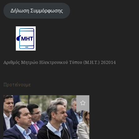
Δήλωση Συμμόρφωσης
Αριθμός Μητρώο Ηλεκτρονικού Τύπου (Μ.Η.Τ.) 262014
Προτείνουμε