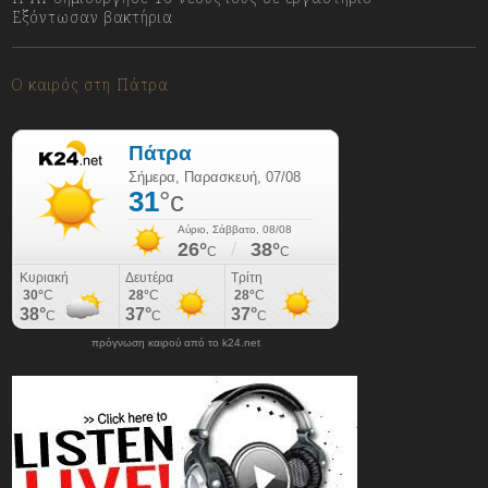
Εξόντωσαν βακτήρια
07/08/2026
Ο καιρός στη Πάτρα
πρόγνωση καιρού από το k24.net