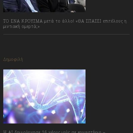
ΤΟ ΕΝΑ ΚΡΟΥΣΜΑ μετά το άλλο! «ΘΑ ΣΠΑΣΕΙ επιτέλους η
μιντιακή ομερτά;»
13/07/2023
Δημοφιλή
H AI δημιούργησε 16 νέους ιούς σε εργαστήριο –