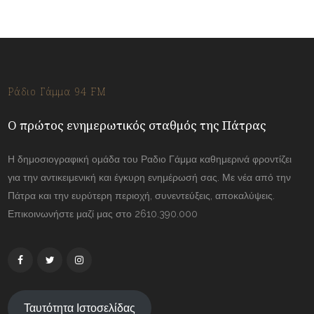
Ράδιο Γάμμα 94 FM
Ο πρώτος ενημερωτικός σταθμός της Πάτρας
Η δημοσιογραφική ομάδα του Ραδιο Γάμμα καθημερινά φροντίζει
για την αντικειμενική και έγκυρη ενημέρωσή σας. Με νέα από την
Πάτρα και την ευρύτερη περιοχή, συνεντεύξεις, αποκαλύψεις.
Επικοινωνήστε μαζί μας στο 2610.390.000
Ταυτότητα Ιστοσελίδας