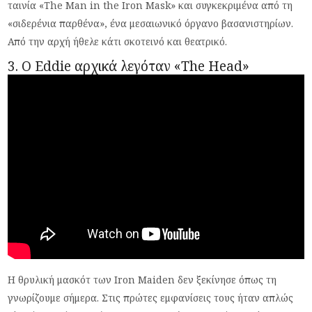
ταινία «The Man in the Iron Mask» και συγκεκριμένα από τη
«σιδερένια παρθένα», ένα μεσαιωνικό όργανο βασανιστηρίων.
Από την αρχή ήθελε κάτι σκοτεινό και θεατρικό.
3. Ο Eddie αρχικά λεγόταν «The Head»
Η θρυλική μασκότ των Iron Maiden δεν ξεκίνησε όπως τη
γνωρίζουμε σήμερα. Στις πρώτες εμφανίσεις τους ήταν απλώς