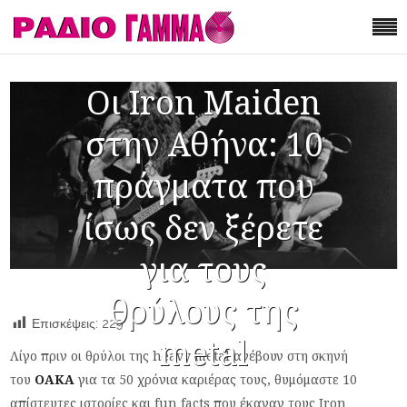
Οι Iron Maiden
στην Αθήνα: 10
πράγματα που
ίσως δεν ξέρετε
για τους
θρύλους της
Επισκέψεις:
229
metal
Λίγο πριν οι θρύλοι της heavy metal ανέβουν στη σκηνή
του
ΟΑΚΑ
για τα 50 χρόνια καριέρας τους, θυμόμαστε 10
απίστευτες ιστορίες και fun facts που έκαναν τους Iron