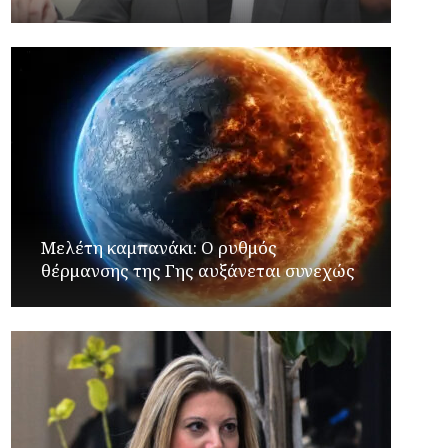
Μελέτη καμπανάκι: Ο ρυθμός
θέρμανσης της Γης αυξάνεται συνεχώς