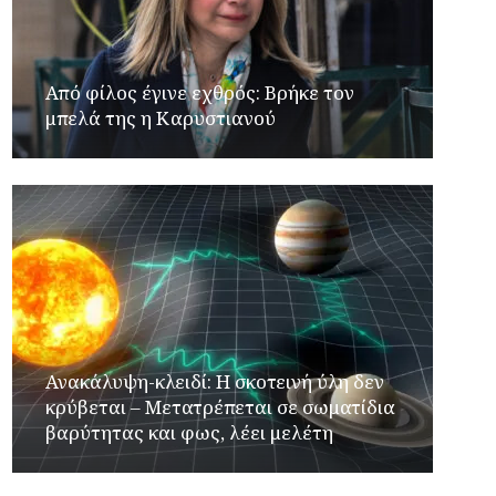
Από φίλος έγινε εχθρός: Βρήκε τον
μπελά της η Καρυστιανού
Ανακάλυψη-κλειδί: Η σκοτεινή ύλη δεν
κρύβεται – Μετατρέπεται σε σωματίδια
βαρύτητας και φως, λέει μελέτη