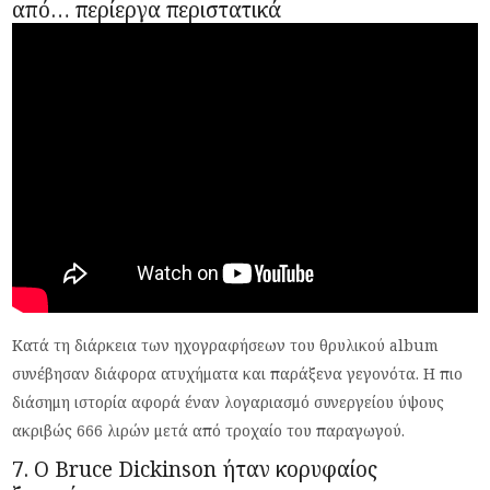
από… περίεργα περιστατικά
Κατά τη διάρκεια των ηχογραφήσεων του θρυλικού album
συνέβησαν διάφορα ατυχήματα και παράξενα γεγονότα. Η πιο
διάσημη ιστορία αφορά έναν λογαριασμό συνεργείου ύψους
ακριβώς 666 λιρών μετά από τροχαίο του παραγωγού.
7. Ο Bruce Dickinson ήταν κορυφαίος