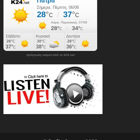
πρόγνωση καιρού από το k24.net