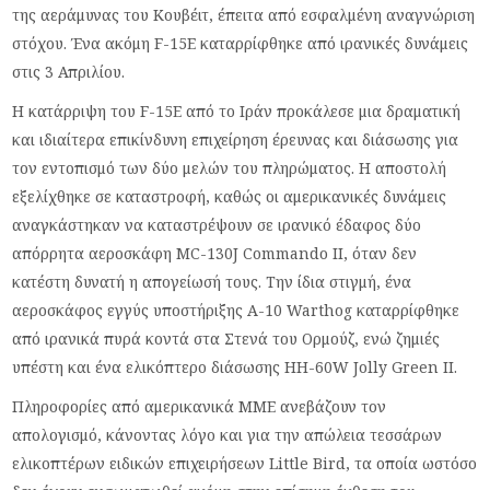
της αεράμυνας του Κουβέιτ, έπειτα από εσφαλμένη αναγνώριση
στόχου. Ένα ακόμη F-15E καταρρίφθηκε από ιρανικές δυνάμεις
στις 3 Απριλίου.
Η κατάρριψη του F-15E από το Ιράν προκάλεσε μια δραματική
και ιδιαίτερα επικίνδυνη επιχείρηση έρευνας και διάσωσης για
τον εντοπισμό των δύο μελών του πληρώματος. Η αποστολή
εξελίχθηκε σε καταστροφή, καθώς οι αμερικανικές δυνάμεις
αναγκάστηκαν να καταστρέψουν σε ιρανικό έδαφος δύο
απόρρητα αεροσκάφη MC-130J Commando II, όταν δεν
κατέστη δυνατή η απογείωσή τους. Την ίδια στιγμή, ένα
αεροσκάφος εγγύς υποστήριξης A-10 Warthog καταρρίφθηκε
από ιρανικά πυρά κοντά στα Στενά του Ορμούζ, ενώ ζημιές
υπέστη και ένα ελικόπτερο διάσωσης HH-60W Jolly Green II.
Πληροφορίες από αμερικανικά ΜΜΕ ανεβάζουν τον
απολογισμό, κάνοντας λόγο και για την απώλεια τεσσάρων
ελικοπτέρων ειδικών επιχειρήσεων Little Bird, τα οποία ωστόσο