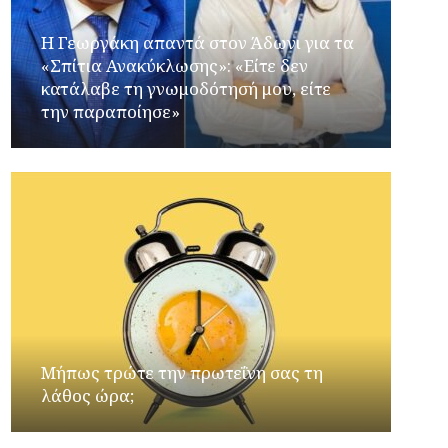
Η Γεωργάκη απαντά στον Άδωνι για τα
«Σπίτια Ανακύκλωσης»: «Είτε δεν
κατάλαβε τη γνωμοδότησή μου, είτε
την παραποίησε»
Μήπως τρώτε την πρωτεΐνη σας τη
λάθος ώρα;