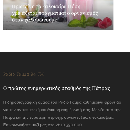
Πρωτεΐνη το καλοκαίρι: Πόση
χρειάζεται πραγματικά ο οργανισμός
όταν χαλαρώνουμε;
Ράδιο Γάμμα 94 FM
Ο πρώτος ενημερωτικός σταθμός της Πάτρας
Η δημοσιογραφική ομάδα του Ραδιο Γάμμα καθημερινά φροντίζει
για την αντικειμενική και έγκυρη ενημέρωσή σας. Με νέα από την
Πάτρα και την ευρύτερη περιοχή, συνεντεύξεις, αποκαλύψεις.
Επικοινωνήστε μαζί μας στο 2610.390.000