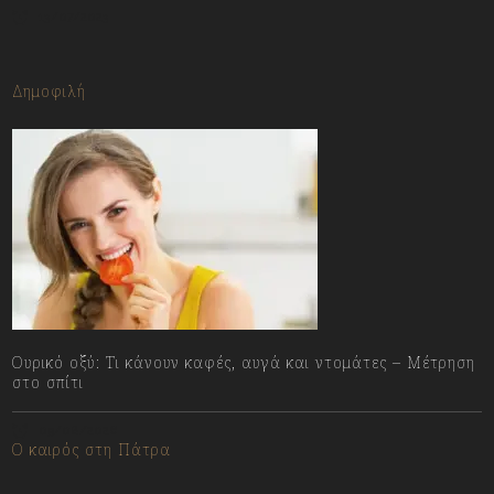
13/07/2023
Δημοφιλή
Ουρικό οξύ: Τι κάνουν καφές, αυγά και ντομάτες – Μέτρηση
στο σπίτι
09/08/2026
Ο καιρός στη Πάτρα