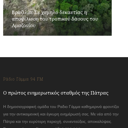
Βραζιλία: Σε χαμηλό δεκαετίας η
αποψίλωση του τροπικού δάσους του
Αμαζονίου
Ράδιο Γάμμα 94 FM
Ο πρώτος ενημερωτικός σταθμός της Πάτρας
Η δημοσιογραφική ομάδα του Ραδιο Γάμμα καθημερινά φροντίζει
για την αντικειμενική και έγκυρη ενημέρωσή σας. Με νέα από την
Πάτρα και την ευρύτερη περιοχή, συνεντεύξεις, αποκαλύψεις.