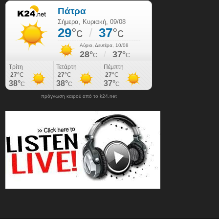
πρόγνωση καιρού από το k24.net