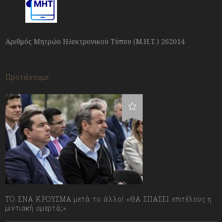
Αριθμός Μητρώο Ηλεκτρονικού Τύπου (Μ.Η.Τ.) 262014
Προτείνουμε
ΤΟ ΕΝΑ ΚΡΟΥΣΜΑ μετά το άλλο! «ΘΑ ΣΠΑΣΕΙ επιτέλους η
μιντιακή ομερτά;»