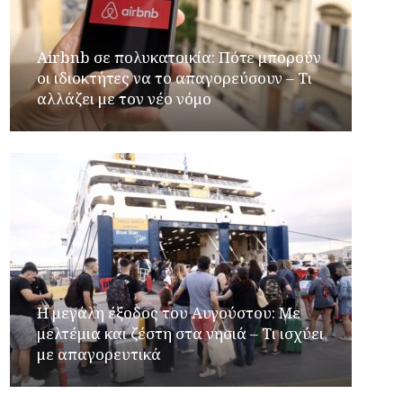
Airbnb σε πολυκατοικία: Πότε μπορούν
οι ιδιοκτήτες να το απαγορεύσουν – Τι
αλλάζει με τον νέο νόμο
Η μεγάλη έξοδος του Αυγούστου: Με
μελτέμια και ζέστη στα νησιά – Τι ισχύει
με απαγορευτικά