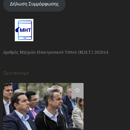
Δήλωση Συμμόρφωσης
Αριθμός Μητρώο Ηλεκτρονικού Τύπου (Μ.Η.Τ.) 262014
Προτείνουμε