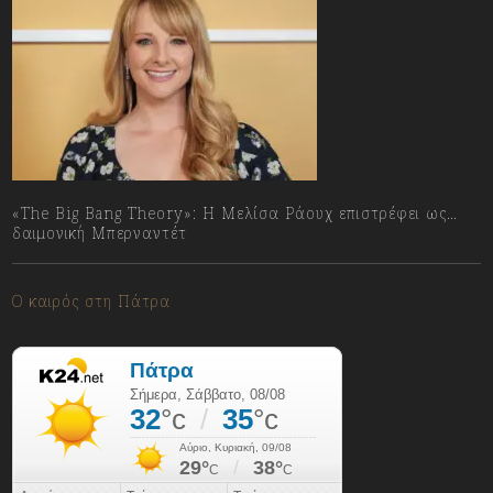
«The Big Bang Theory»: Η Μελίσα Ράουχ επιστρέφει ως…
δαιμονική Μπερναντέτ
08/08/2026
Ο καιρός στη Πάτρα