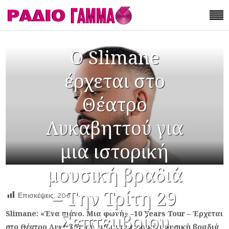
Ο Slimane
έρχεται στο
Θέατρο
Λυκαβηττού για
μια ιστορική
μουσική βραδιά
– Την Τρίτη 29
Επισκέψεις:
200
Slimane:
«Ένα πιάνο. Μια φωνή» –
10
Years
Tour –
Έρχεται
Σεπτεμβρίου
στο Θέατρο Λυκαβηττού για μια ιστορική μουσική βραδιά