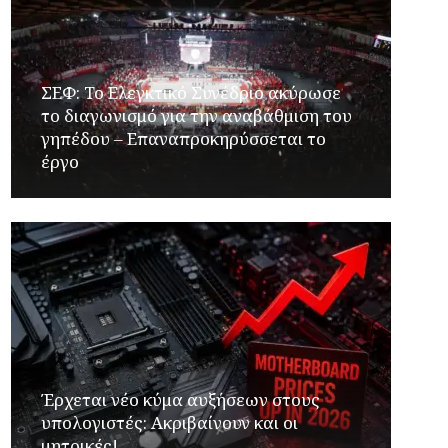
ΣΕΦ: Το Ελεγκτικό Συνέδριο ακύρωσε
το διαγωνισμό για την αναβάθμιση του
γηπέδου – Επαναπροκηρύσσεται το
έργο
Έρχεται νέο κύμα αυξήσεων στους
υπολογιστές: Ακριβαίνουν και οι
μητρικές!