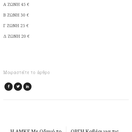
A ΖΩΝΗ 45 €
Β ΖΩΝΗ 30 €
Γ ΖΩΝΗ 25 €
Δ ΖΩΝΗ 20 €
Μοιραστείτε το άρθρο
Η ΑΜΚΕ Με Οδηγό το
ΟΡΓΗ Κοβέσι για τις