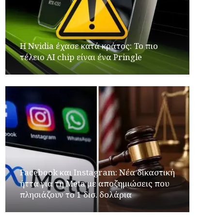
Η Nvidia έχασε κατά κράτος: Το πιο
τέλειο AI chip είναι ένα Pringle
Facebook και Instagram: Νέα δικαστική
ήττα για τη Meta με αποζημιώσεις που
πλησιάζουν το 1 δισ. δολάρια