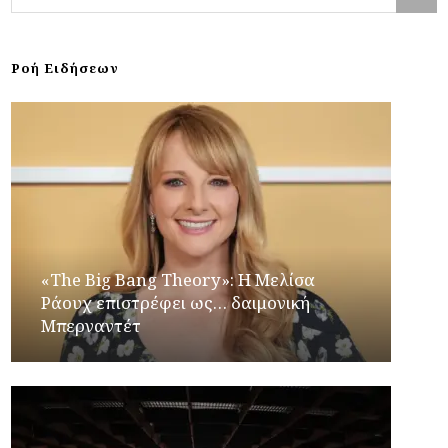
Ροή Ειδήσεων
«The Big Bang Theory»: Η Μελίσα
Ράουχ επιστρέφει ως… δαιμονική
Μπερναντέτ