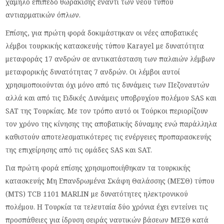
χαμηλό επίπεδο θωράκισης έναντι των νέου τύπου
αντιαρματικών όπλων.
Επίσης, για πρώτη φορά δοκιμάστηκαν οι νέες αποβατικές
λέμβοι τουρκικής κατασκευής τύπου Karayel με δυνατότητα
μεταφοράς 17 ανδρών σε αντικατάσταση των παλαιών λέμβων
μεταφορικής δυνατότητας 7 ανδρών. Οι λέμβοι αυτοί
χρησιμοποιούνται όχι μόνο από τις δυνάμεις των Πεζοναυτών
αλλά και από τις Ειδικές Δυνάμεις υποβρυχίου πολέμου SAS και
SAT της Τουρκίας. Με τον τρόπο αυτό οι Τούρκοι περιορίζουν
τον χρόνο της κίνησης της αποβατικής δύναμης ενώ παράλληλα
καθιστούν αποτελεσματικότερες τις ενέργειες προπαρασκευής
της επιχείρησης από τις ομάδες SAS και SAT.
Για πρώτη φορά επίσης χρησιμοποιήθηκαν τα τουρκικής
κατασκευής Μη Επανδρωμένα Σκάφη Θαλάσσης (ΜΕΣΘ) τύπου
(MTS) TCB 1101 MARLIN με δυνατότητες ηλεκτρονικού
πολέμου. Η Τουρκία τα τελευταία δύο χρόνια έχει εντείνει τις
προσπάθειες για ίδρυση σειράς ναυτικών βάσεων ΜΕΣΘ κατά