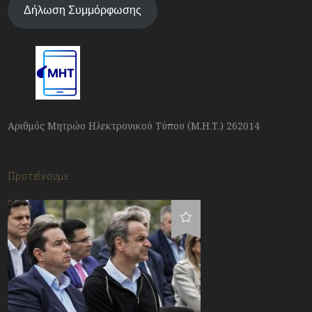
Δήλωση Συμμόρφωσης
Αριθμός Μητρώο Ηλεκτρονικού Τύπου (Μ.Η.Τ.) 262014
Προτείνουμε