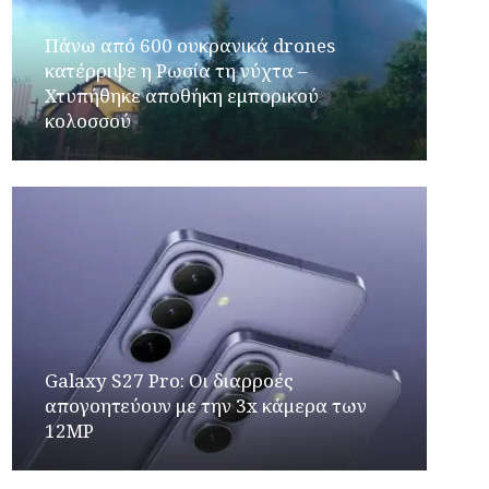
Πάνω από 600 ουκρανικά drones
κατέρριψε η Ρωσία τη νύχτα –
Χτυπήθηκε αποθήκη εμπορικού
κολοσσού
Galaxy S27 Pro: Οι διαρροές
απογοητεύουν με την 3x κάμερα των
12MP