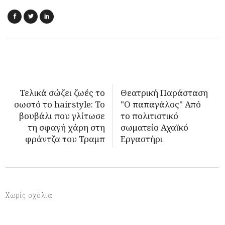
Τελικά σώζει ζωές το
Θεατρική Παράσταση
σωστό το hairstyle: Το
"Ο παπαγάλος" Από
βουβάλι που γλίτωσε
το πολιτιστικό
τη σφαγή χάρη στη
σωματείο Αχαϊκό
φράντζα του Τραμπ
Εργαστήρι
Χωρίς σχόλια