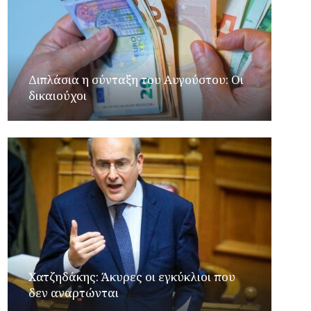
Διπλάσια η σύνταξη του Αυγούστου: Οι
δικαιούχοι
Xατζηδάκης: Άκυρες οι εγκύκλιοι που
δεν αναρτώνται