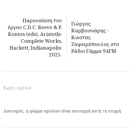
Παρουσίαση του
Γιώργος
έργου C.D.C. Reeve & P.
Καρβουνιάρης -
Kontos (eds), Aristotle:
Κώστας
Complete Works,
Ζαφειρόπουλος στο
Hackett, Indianapolis:
Ράδιο Γάμμα 94FM
2025.
Χωρίς σχόλια
Δυστυχώς, η φόρμα σχολίων είναι ανενεργή αυτή τη στιγμή.