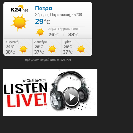
πρόγνωση καιρού από το k24.net