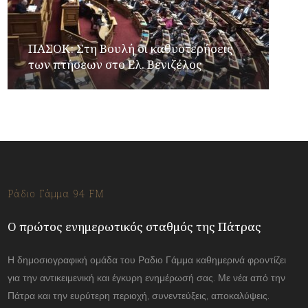
ΠΑΣΟΚ: Στη Βουλή οι καθυστερήσεις
των πτήσεων στο Ελ. Βενιζέλος
Ράδιο Γάμμα 94 FM
Ο πρώτος ενημερωτικός σταθμός της Πάτρας
Η δημοσιογραφική ομάδα του Ραδιο Γάμμα καθημερινά φροντίζει
για την αντικειμενική και έγκυρη ενημέρωσή σας. Με νέα από την
Πάτρα και την ευρύτερη περιοχή, συνεντεύξεις, αποκαλύψεις.