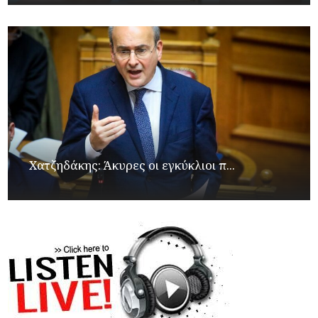
Xατζηδάκης: Άκυρες οι εγκύκλιοι π...