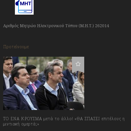
Αριθμός Μητρώο Ηλεκτρονικού Τύπου (Μ.Η.Τ.) 262014
Προτείνουμε
ΤΟ ΕΝΑ ΚΡΟΥΣΜΑ μετά το άλλο! «ΘΑ ΣΠΑΣΕΙ επιτέλους η
μιντιακή ομερτά;»