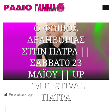
Ο ΦΟΙΒΟΣ
ΔΕΛΗΒΟΡΙΑΣ
ΣΤΗΝ ΠΑΤΡΑ ||
ΣΑΒΒΑΤ0 23
ΜΑΪΟΥ || UP
FM FESTIVAL
ΠΑΤΡΑ
Επισκέψεις:
291