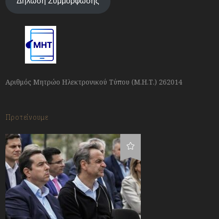
Δήλωση Συμμόρφωσης
Αριθμός Μητρώο Ηλεκτρονικού Τύπου (Μ.Η.Τ.) 262014
Προτείνουμε