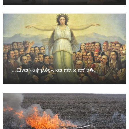
… Είναι «αψηλός», και πάνω απ’ ό�...