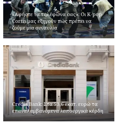
«Αφήστε τα τηλέφωνα σας»: Οι K-pop
Cortis μας εξηγούν πώς πρέπει να
ζούμε μια συναυλία
Credia Bank: Στα 53,6 εκατ. ευρώ τα
επαναλαμβανόμενα λειτουργικά κέρδη