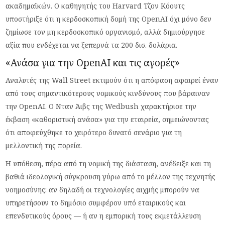
ακαδημαϊκών. Ο καθηγητής του Harvard Τζον Κόουτς
υποστήριξε ότι η κερδοσκοπική δομή της OpenAI όχι μόνο δεν
ζημίωσε τον μη κερδοσκοπικό οργανισμό, αλλά δημιούργησε
αξία που ενδέχεται να ξεπερνά τα 200 δισ. δολάρια.
«Ανάσα για την OpenAI και τις αγορές»
Αναλυτές της Wall Street εκτιμούν ότι η απόφαση αφαιρεί έναν
από τους σημαντικότερους νομικούς κινδύνους που βάραιναν
την OpenAI. Ο Νταν Άιβς της Wedbush χαρακτήρισε την
έκβαση «καθοριστική ανάσα» για την εταιρεία, σημειώνοντας
ότι αποφεύχθηκε το χειρότερο δυνατό σενάριο για τη
μελλοντική της πορεία.
Η υπόθεση, πέρα από τη νομική της διάσταση, ανέδειξε και τη
βαθιά ιδεολογική σύγκρουση γύρω από το μέλλον της τεχνητής
νοημοσύνης: αν δηλαδή οι τεχνολογίες αιχμής μπορούν να
υπηρετήσουν το δημόσιο συμφέρον υπό εταιρικούς και
επενδυτικούς όρους — ή αν η εμπορική τους εκμετάλλευση