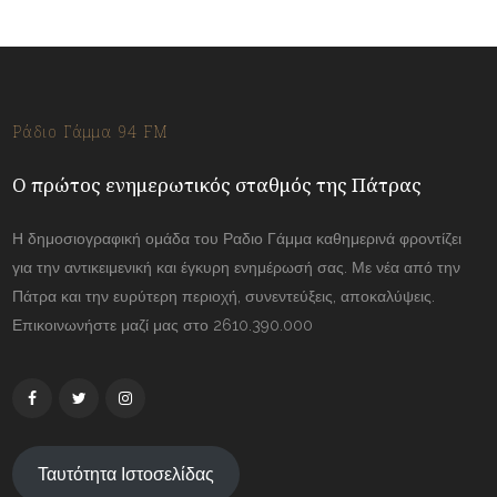
Ράδιο Γάμμα 94 FM
Ο πρώτος ενημερωτικός σταθμός της Πάτρας
Η δημοσιογραφική ομάδα του Ραδιο Γάμμα καθημερινά φροντίζει
για την αντικειμενική και έγκυρη ενημέρωσή σας. Με νέα από την
Πάτρα και την ευρύτερη περιοχή, συνεντεύξεις, αποκαλύψεις.
Επικοινωνήστε μαζί μας στο 2610.390.000
Ταυτότητα Ιστοσελίδας