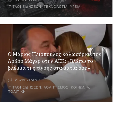
ΤΊΤΛΟΙ ΕΙΔΉΣΕΩΝ
,
ΤΕΧΝΟΛΟΓΊΑ
,
ΥΓΕΊΑ
Ο Μάριος Ηλιόπουλος καλωσόρισε τον
Λόβρο Μάγερ στην ΑΕΚ: «Βλέπω το
βλέμμα της τίγρης στα μάτια σου»
08/08/2026
ΤΊΤΛΟΙ ΕΙΔΉΣΕΩΝ
,
ΑΘΛΗΤΙΣΜΌΣ
,
ΚΟΙΝΩΝΊΑ
,
ΠΟΛΙΤΙΚΉ