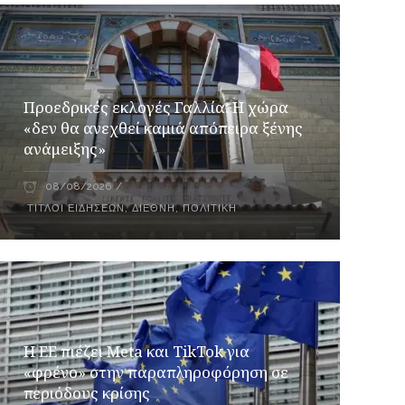
Προεδρικές εκλογές Γαλλία: Η χώρα
«δεν θα ανεχθεί καμιά απόπειρα ξένης
ανάμειξης»
08/08/2026
ΤΊΤΛΟΙ ΕΙΔΉΣΕΩΝ
,
ΔΙΕΘΝΉ
,
ΠΟΛΙΤΙΚΉ
Η ΕΕ πιέζει Meta και TikTok για
«φρένο» στην παραπληροφόρηση σε
περιόδους κρίσης