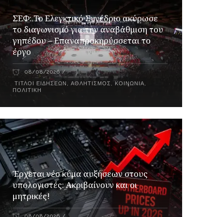
ΣΕΦ: Το Ελεγκτικό Συνέδριο ακύρωσε
το διαγωνισμό για την αναβάθμιση του
γηπέδου – Επαναπροκηρύσσεται το
έργο
08/08/2026
ΤΊΤΛΟΙ ΕΙΔΉΣΕΩΝ
,
ΑΘΛΗΤΙΣΜΌΣ
,
ΚΟΙΝΩΝΊΑ
,
ΠΟΛΙΤΙΚΉ
Έρχεται νέο κύμα αυξήσεων στους
υπολογιστές: Ακριβαίνουν και οι
μητρικές!
08/08/2026