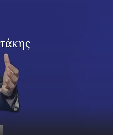
οτάκης