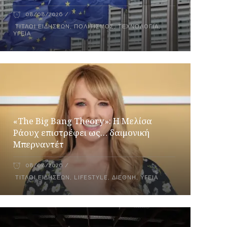
08/08/2026
ΤΊΤΛΟΙ ΕΙΔΉΣΕΩΝ
,
ΠΟΛΙΤΙΣΜΌΣ
,
ΤΕΧΝΟΛΟΓΊΑ
,
ΥΓΕΊΑ
«The Big Bang Theory»: Η Μελίσα
Ράουχ επιστρέφει ως… δαιμονική
Μπερναντέτ
08/08/2026
ΤΊΤΛΟΙ ΕΙΔΉΣΕΩΝ
,
LIFESTYLE
,
ΔΙΕΘΝΉ
,
ΥΓΕΊΑ