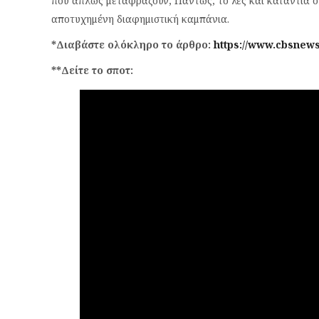
που απλώς μεταφράζουν; Πάντως, το λες και κατάντια 
αποτυχημένη διαφημιστική καμπάνια.
*Διαβάστε ολόκληρο το άρθρο:
https://www.cbsnew
**Δείτε το σποτ: