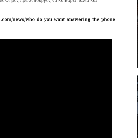
ολόκληρος πρωθυπουργός να κοπιάρει παλιά και
s.com/news/who-do-you-want-answering-the-phone