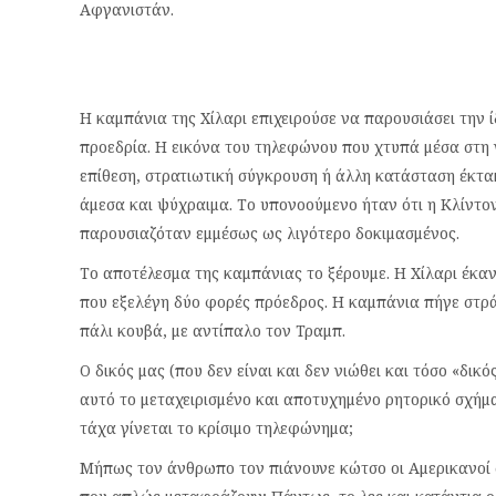
Αφγανιστάν.
Η καμπάνια της Χίλαρι επιχειρούσε να παρουσιάσει την ί
προεδρία. Η εικόνα του τηλεφώνου που χτυπά μέσα στη ν
επίθεση, στρατιωτική σύγκρουση ή άλλη κατάσταση έκτα
άμεσα και ψύχραιμα. Το υπονοούμενο ήταν ότι η Κλίντον
παρουσιαζόταν εμμέσως ως λιγότερο δοκιμασμένος.
Το αποτέλεσμα της καμπάνιας το ξέρουμε. Η Χίλαρι έκαν
που εξελέγη δύο φορές πρόεδρος. Η καμπάνια πήγε στρά
πάλι κουβά, με αντίπαλο τον Τραμπ.
Ο δικός μας (που δεν είναι και δεν νιώθει και τόσο «δι
αυτό το μεταχειρισμένο και αποτυχημένο ρητορικό σχήμ
τάχα γίνεται το κρίσιμο τηλεφώνημα;
Μήπως τον άνθρωπο τον πιάνουνε κώτσο οι Αμερικανοί σ