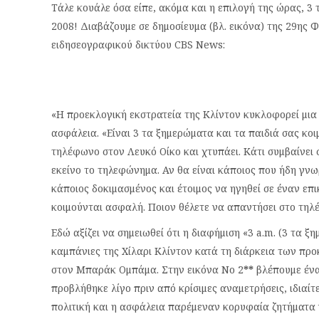
Τάλε κουάλε όσα είπε, ακόμα και η επιλογή της ώρας, 3 τ
2008! Διαβάζουμε σε δημοσίευμα (βλ. εικόνα) της 29ης 
ειδησεογραφικού δικτύου CBS News:
«Η προεκλογική εκστρατεία της Κλίντον κυκλοφορεί μια 
ασφάλεια. «Είναι 3 τα ξημερώματα και τα παιδιά σας κο
τηλέφωνο στον Λευκό Οίκο και χτυπάει. Κάτι συμβαίνει 
εκείνο το τηλεφώνημα. Αν θα είναι κάποιος που ήδη γνωρ
κάποιος δοκιμασμένος και έτοιμος να ηγηθεί σε έναν επι
κοιμούνται ασφαλή. Ποιον θέλετε να απαντήσει στο τηλ
Εδώ αξίζει να σημειωθεί ότι η διαφήμιση «3 a.m. (3 τα 
καμπάνιες της Χίλαρι Κλίντον κατά τη διάρκεια των π
στον Μπαράκ Ομπάμα. Στην εικόνα Νο 2
**
βλέπουμε ένα
προβλήθηκε λίγο πριν από κρίσιμες αναμετρήσεις, ιδιαίτ
πολιτική και η ασφάλεια παρέμεναν κορυφαία ζητήματα 