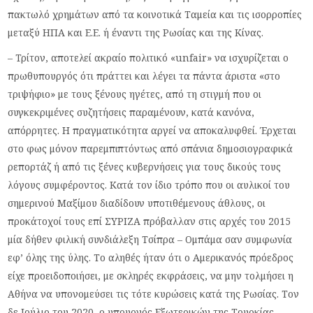
πακτωλό χρημάτων από τα κοινοτικά Ταμεία και τις ισορροπίες
μεταξύ ΗΠΑ και Ε.Ε. ή έναντι της Ρωσίας και της Κίνας.
– Τρίτον, αποτελεί ακραίο πολιτικό «unfair» να ισχυρίζεται ο
πρωθυπουργός ότι πράττει και λέγει τα πάντα άριστα «στο
τριψήφιο» με τους ξένους ηγέτες, από τη στιγμή που οι
συγκεκριμένες συζητήσεις παραμένουν, κατά κανόνα,
απόρρητες. Η πραγματικότητα αργεί να αποκαλυφθεί. Έρχεται
στο φως μόνον παρεμπιπτόντως από σπάνια δημοσιογραφικά
ρεπορτάζ ή από τις ξένες κυβερνήσεις για τους δικούς τους
λόγους συμφέροντος. Κατά τον ίδιο τρόπο που οι αυλικοί του
σημερινού Μαξίμου διαδίδουν υποτιθέμενους άθλους, οι
προκάτοχοί τους επί ΣΥΡΙΖΑ πρόβαλλαν στις αρχές του 2015
μία δήθεν φιλική συνδιάλεξη Τσίπρα – Ομπάμα σαν συμφωνία
εφ’ όλης της ύλης. Το αληθές ήταν ότι ο Αμερικανός πρόεδρος
είχε προειδοποιήσει, με σκληρές εκφράσεις, να μην τολμήσει η
Αθήνα να υπονομεύσει τις τότε κυρώσεις κατά της Ρωσίας. Τον
δε Ιούλιο του 2020, ο υπουργός Εξωτερικών της Τουρκίας,