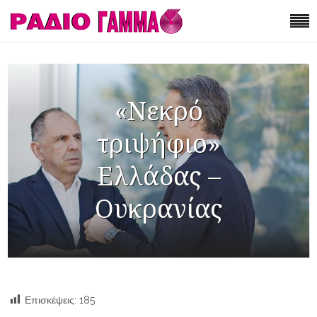
«Νεκρό
τριψήφιο»
Ελλάδας –
Ουκρανίας
Επισκέψεις:
185