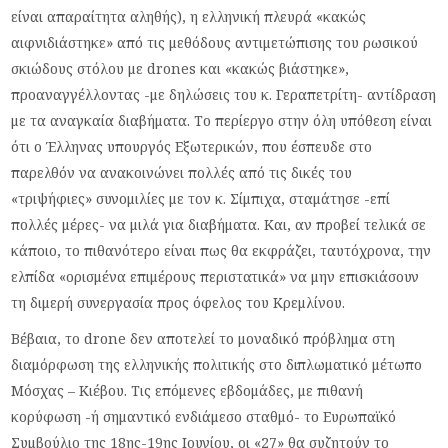
είναι απαραίτητα αληθής), η ελληνική πλευρά «κακώς
αιφνιδιάστηκε» από τις μεθόδους αντιμετώπισης του ρωσικού
σκιώδους στόλου με drones και «κακώς βιάστηκε»,
προαναγγέλλοντας -με δηλώσεις του κ. Γεραπετρίτη- αντίδραση
με τα αναγκαία διαβήματα. Το περίεργο στην όλη υπόθεση είναι
ότι ο Έλληνας υπουργός Εξωτερικών, που έσπευδε στο
παρελθόν να ανακοινώνει πολλές από τις δικές του
«τριψήφιες» συνομιλίες με τον κ. Σίμπιχα, σταμάτησε -επί
πολλές μέρες- να μιλά για διαβήματα. Και, αν προβεί τελικά σε
κάποιο, το πιθανότερο είναι πως θα εκφράζει, ταυτόχρονα, την
ελπίδα «ορισμένα επιμέρους περιστατικά» να μην επισκιάσουν
τη διμερή συνεργασία προς όφελος του Κρεμλίνου.
Βέβαια, το drone δεν αποτελεί το μοναδικό πρόβλημα στη
διαμόρφωση της ελληνικής πολιτικής στο διπλωματικό μέτωπο
Μόσχας – Κιέβου. Τις επόμενες εβδομάδες, με πιθανή
κορύφωση -ή σημαντικό ενδιάμεσο σταθμό- το Ευρωπαϊκό
Συμβούλιο της 18ης-19ης Ιουνίου, οι «27» θα συζητούν το