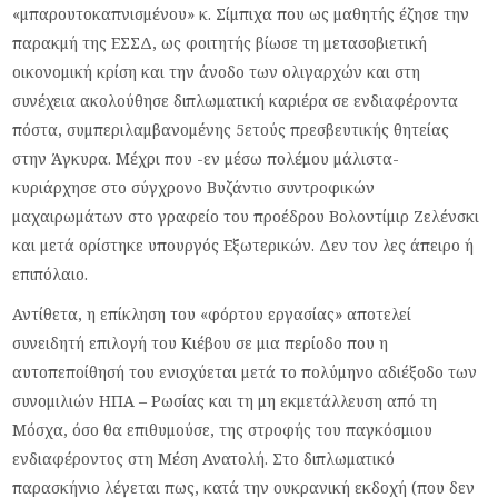
«μπαρουτοκαπνισμένου» κ. Σίμπιχα που ως μαθητής έζησε την
παρακμή της ΕΣΣΔ, ως φοιτητής βίωσε τη μετασοβιετική
οικονομική κρίση και την άνοδο των ολιγαρχών και στη
συνέχεια ακολούθησε διπλωματική καριέρα σε ενδιαφέροντα
πόστα, συμπεριλαμβανομένης 5ετούς πρεσβευτικής θητείας
στην Άγκυρα. Μέχρι που -εν μέσω πολέμου μάλιστα-
κυριάρχησε στο σύγχρονο Βυζάντιο συντροφικών
μαχαιρωμάτων στο γραφείο του προέδρου Βολοντίμιρ Ζελένσκι
και μετά ορίστηκε υπουργός Εξωτερικών. Δεν τον λες άπειρο ή
επιπόλαιο.
Αντίθετα, η επίκληση του «φόρτου εργασίας» αποτελεί
συνειδητή επιλογή του Κιέβου σε μια περίοδο που η
αυτοπεποίθησή του ενισχύεται μετά το πολύμηνο αδιέξοδο των
συνομιλιών ΗΠΑ – Ρωσίας και τη μη εκμετάλλευση από τη
Μόσχα, όσο θα επιθυμούσε, της στροφής του παγκόσμιου
ενδιαφέροντος στη Μέση Ανατολή. Στο διπλωματικό
παρασκήνιο λέγεται πως, κατά την ουκρανική εκδοχή (που δεν