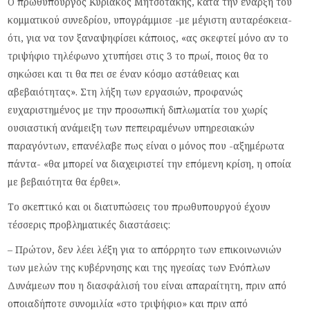
Ο πρωθυπουργός Κυριάκος Μητσοτάκης, κατά την έναρξη του
κομματικού συνεδρίου, υπογράμμισε -με μέγιστη αυταρέσκεια-
ότι, για να τον ξαναψηφίσει κάποιος, «ας σκεφτεί μόνο αν το
τριψήφιο τηλέφωνο χτυπήσει στις 3 το πρωί, ποιος θα το
σηκώσει και τι θα πει σε έναν κόσμο αστάθειας και
αβεβαιότητας». Στη λήξη των εργασιών, προφανώς
ευχαριστημένος με την προσωπική διπλωματία του χωρίς
ουσιαστική ανάμειξη των πεπειραμένων υπηρεσιακών
παραγόντων, επανέλαβε πως είναι ο μόνος που -αξημέρωτα
πάντα- «θα μπορεί να διαχειριστεί την επόμενη κρίση, η οποία
με βεβαιότητα θα έρθει».
Το σκεπτικό και οι διατυπώσεις του πρωθυπουργού έχουν
τέσσερις προβληματικές διαστάσεις:
– Πρώτον, δεν λέει λέξη για το απόρρητο των επικοινωνιών
των μελών της κυβέρνησης και της ηγεσίας των Ενόπλων
Δυνάμεων που η διασφάλισή του είναι απαραίτητη, πριν από
οποιαδήποτε συνομιλία «στο τριψήφιο» και πριν από