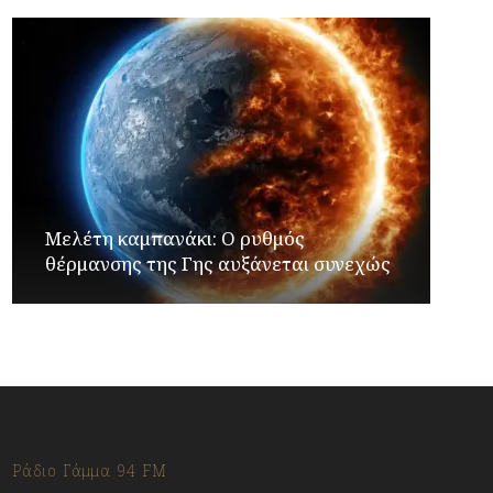
Μελέτη καμπανάκι: Ο ρυθμός
θέρμανσης της Γης αυξάνεται συνεχώς
Ράδιο Γάμμα 94 FM