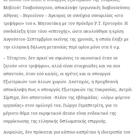
Μεβλούτ Τσαβούσογλου, αποκάλυψε τριγωνικές διαβουλεύσεις
Αθήνας – Βερολίνου – Άγκυρας σε συνέχεια συνομιλίας «στο
τριψήφιο» του κ. Μητσοτάκη με τον πρόεδρο Ρ.Τ. Ερντογάν. Η
συνδιάλεξη ήταν τόσο «επιτυχής», ώστε ακολούθησε η κρίση
Αυγούστου-Σεπτεμβρίου εκείνης της χρονιάς, η οποία έληξε με
την ελληνική δήλωση μετανοίας περί ορίου μόνο στα 6 ν.μ.
– Τέταρτον, δεν αρκεί να σηκώνεις το ακουστικό όταν σε
ζητούν «στο τριψήφιο», αλλά είναι στοιχειώδες και να σου
απαντούν, όταν εσύ καλείς, οι ηγέτες και οι υπουργοί
Εξωτερικών των άλλων χωρών. Δυστυχώς, η προχθεσινή
αποκάλυψη πως ο υπουργός Εξωτερικών της Ουκρανίας, Αντρέι
Σίμπιχα, δεν απαντούσε -πλέον της εβδομάδας- «λόγω φόρτου
εργασίας» στον ομόλογό του, Γιώργο Γεραπετρίτη, για το
μέγιστο θέμα του εκρηκτικού drone είναι ενδεικτικό της
συρρίκνωσης της ελληνικής διπλωματικής επιρροής.
Ασφαλώς, δεν πρόκειται για κάποιο καπρίτσιο ή ιδιοτροπία του