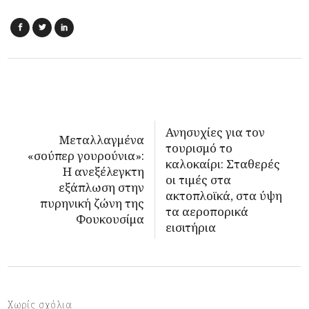
Ανησυχίες για τον
Μεταλλαγμένα
τουρισμό το
«σούπερ γουρούνια»:
καλοκαίρι: Σταθερές
Η ανεξέλεγκτη
οι τιμές στα
εξάπλωση στην
ακτοπλοϊκά, στα ύψη
πυρηνική ζώνη της
τα αεροπορικά
Φουκουσίμα
εισιτήρια
Χωρίς σχόλια