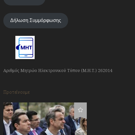
Δήλωση Συμμόρφωσης
Αριθμός Μητρώο Ηλεκτρονικού Τύπου (Μ.Η.Τ.) 262014
Προτείνουμε