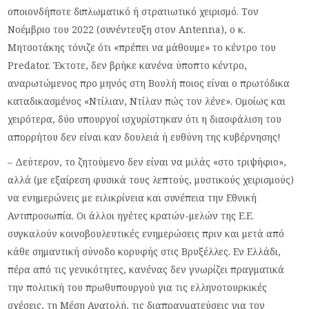
οποιονδήποτε διπλωματικό ή στρατιωτικό χειρισμό. Τον
Νοέμβριο του 2022 (συνέντευξη στον Antenna), ο κ.
Μητσοτάκης τόνιζε ότι «πρέπει να μάθουμε» το κέντρο του
Predator. Έκτοτε, δεν βρήκε κανένα ύποπτο κέντρο,
αναρωτώμενος προ μηνός στη Βουλή ποιος είναι ο πρωτόδικα
καταδικασμένος «Ντίλιαν, Ντίλαν πώς τον λένε». Ομοίως και
χειρότερα, δύο υπουργοί ισχυρίστηκαν ότι η διασφάλιση του
απορρήτου δεν είναι καν δουλειά ή ευθύνη της κυβέρνησης!
– Δεύτερον, το ζητούμενο δεν είναι να μιλάς «στο τριψήφιο»,
αλλά (με εξαίρεση φυσικά τους λεπτούς, μυστικούς χειρισμούς)
να ενημερώνεις με ειλικρίνεια και συνέπεια την Εθνική
Αντιπροσωπία. Οι άλλοι ηγέτες κρατών-μελών της Ε.Ε.
συγκαλούν κοινοβουλευτικές ενημερώσεις πριν και μετά από
κάθε σημαντική σύνοδο κορυφής στις Βρυξέλλες. Εν Ελλάδι,
πέρα από τις γενικότητες, κανένας δεν γνωρίζει πραγματικά
την πολιτική του πρωθυπουργού για τις ελληνοτουρκικές
σχέσεις, τη Μέση Ανατολή, τις διαπραγματεύσεις για τον