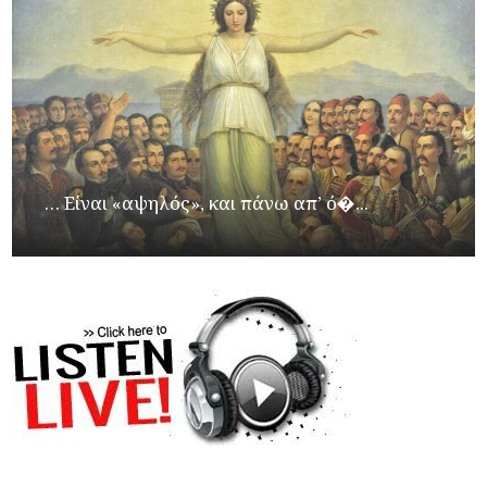
… Είναι «αψηλός», και πάνω απ’ ό�...