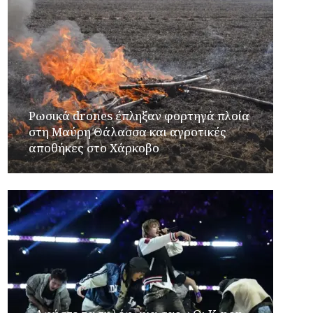
Ρωσικά drones έπληξαν φορτηγά πλοία
στη Μαύρη Θάλασσα και αγροτικές
αποθήκες στο Χάρκοβο