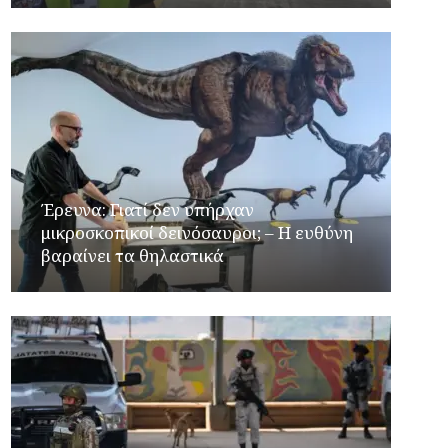
Έρευνα: Γιατί δεν υπήρχαν
μικροσκοπικοί δεινόσαυροι; – Η ευθύνη
βαραίνει τα θηλαστικά