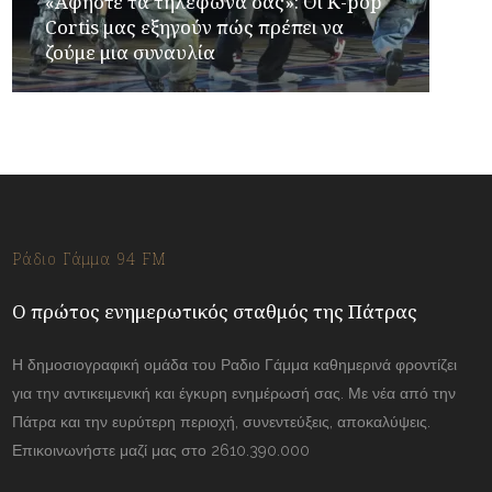
«Αφήστε τα τηλέφωνα σας»: Οι K-pop
Cortis μας εξηγούν πώς πρέπει να
ζούμε μια συναυλία
Ράδιο Γάμμα 94 FM
Ο πρώτος ενημερωτικός σταθμός της Πάτρας
Η δημοσιογραφική ομάδα του Ραδιο Γάμμα καθημερινά φροντίζει
για την αντικειμενική και έγκυρη ενημέρωσή σας. Με νέα από την
Πάτρα και την ευρύτερη περιοχή, συνεντεύξεις, αποκαλύψεις.
Επικοινωνήστε μαζί μας στο 2610.390.000