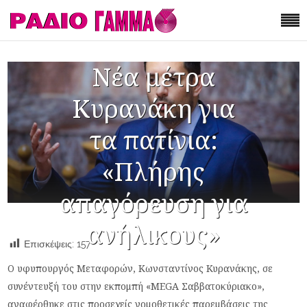
Νέα μέτρα
Κυρανάκη για
τα πατίνια:
«Πλήρης
απαγόρευση για
ανήλικους»
Επισκέψεις:
157
Ο υφυπουργός Μεταφορών, Κωνσταντίνος Κυρανάκης, σε
συνέντευξή του στην εκπομπή «MEGA Σαββατοκύριακο»,
αναφέρθηκε στις προσεχείς νομοθετικές παρεμβάσεις της