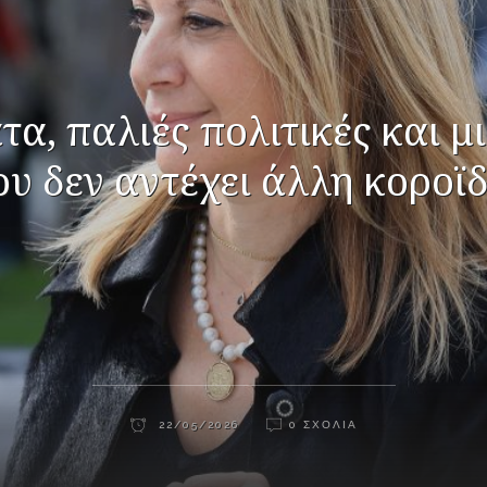
α, παλιές πολιτικές και μ
ου δεν αντέχει άλλη κοροϊδ
22/05/2026
0 ΣΧΌΛΙΑ