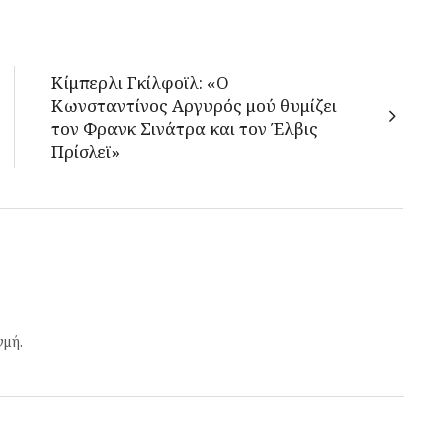
Κίμπερλι Γκίλφοϊλ: «Ο
Κωνσταντίνος Αργυρός μού θυμίζει
τον Φρανκ Σινάτρα και τον Έλβις
Πρίσλεϊ»
γμή.