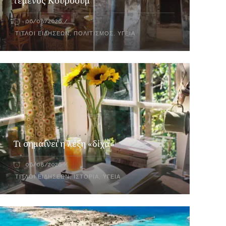
τέμενος Κουρσούμ
06/08/2026
ΤΊΤΛΟΙ ΕΙΔΉΣΕΩΝ
,
ΠΟΛΙΤΙΣΜΌΣ
,
ΥΓΕΊΑ
Τι σημαίνει η λέξη «δίχα»
06/08/2026
ΤΊΤΛΟΙ ΕΙΔΉΣΕΩΝ
,
ΙΣΤΟΡΊΑ
,
ΥΓΕΊΑ