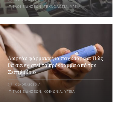
ΤΊΤΛΟΙ ΕΙΔΉΣΕΩΝ
,
ΤΕΧΝΟΛΟΓΊΑ
,
ΥΓΕΊΑ
Δωρεάν φάρμακα για παχυσαρκία: Πώς
θα συνεχιστεί το πρόγραμμα από τον
Σεπτέμβριο
06/08/2026
ΤΊΤΛΟΙ ΕΙΔΉΣΕΩΝ
,
ΚΟΙΝΩΝΊΑ
,
ΥΓΕΊΑ