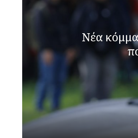
Νέα κόμματ
π