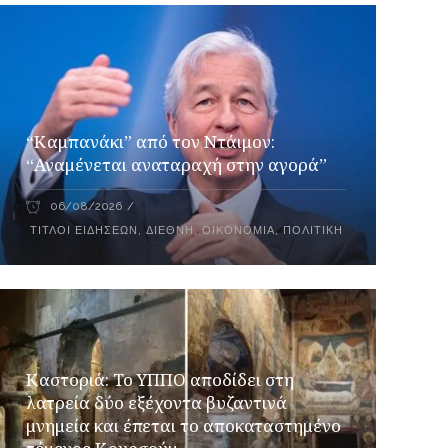
“Καμπανάκι” από τον Ντάιμον:
“Αναμένεται αναταραχή στην αγορά”
06/08/2026
ΤΊΤΛΟΙ ΕΙΔΉΣΕΩΝ
,
ΔΙΕΘΝΉ
,
ΟΙΚΟΝΟΜΊΑ
,
ΠΟΛΙΤΙΚΉ
Καστοριά: Το ΥΠΠΟ αποδίδει στη
λατρεία δύο εξέχοντα βυζαντινά
μνημεία και έπεται το αποκαταστημένο