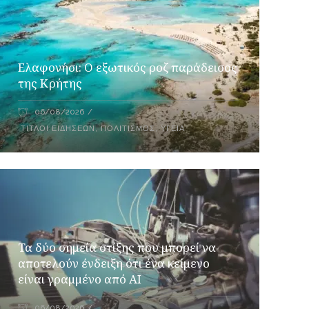
Ελαφονήσι: Ο εξωτικός ροζ παράδεισος
της Κρήτης
06/08/2026
ΤΊΤΛΟΙ ΕΙΔΉΣΕΩΝ
,
ΠΟΛΙΤΙΣΜΌΣ
,
ΥΓΕΊΑ
Τα δύο σημεία στίξης που μπορεί να
αποτελούν ένδειξη ότι ένα κείμενο
είναι γραμμένο από AI
06/08/2026