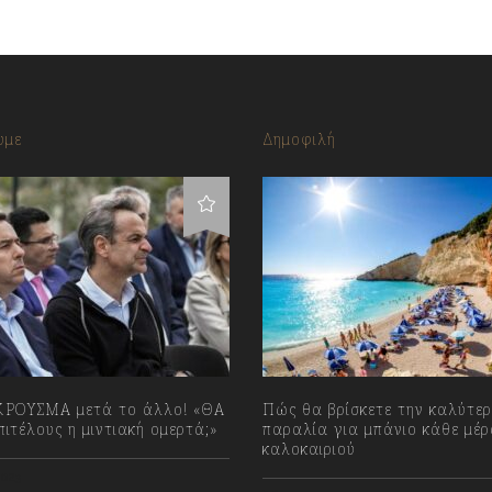
υμε
Δημοφιλή
ΡΟΥΣΜΑ μετά το άλλο! «ΘΑ
Πώς θα βρίσκετε την καλύτε
ιτέλους η μιντιακή ομερτά;»
παραλία για μπάνιο κάθε μέρ
καλοκαιριού
023