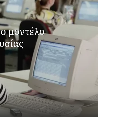
το μοντέλο
υσίας