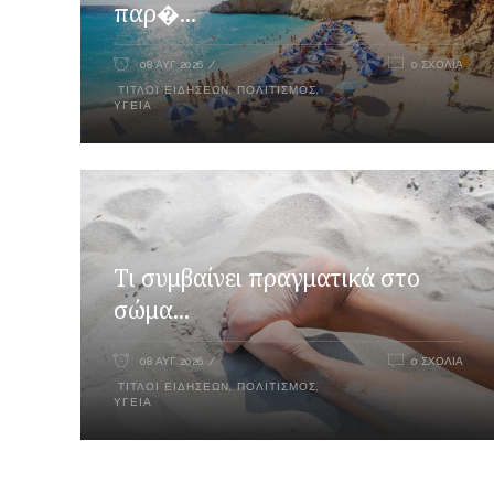
παρ�...
08 ΑΥΓ 2026
0 ΣΧΌΛΙΑ
ΤΊΤΛΟΙ ΕΙΔΉΣΕΩΝ
,
ΠΟΛΙΤΙΣΜΌΣ
,
ΥΓΕΊΑ
Τι συμβαίνει πραγματικά στο
σώμα...
08 ΑΥΓ 2026
0 ΣΧΌΛΙΑ
ΤΊΤΛΟΙ ΕΙΔΉΣΕΩΝ
,
ΠΟΛΙΤΙΣΜΌΣ
,
ΥΓΕΊΑ