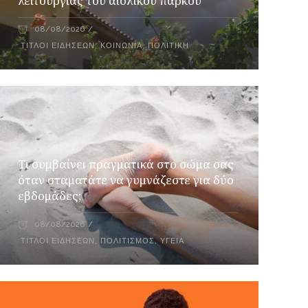
λειτουργίας του αιολικού πάρκου
08/08/2026
ΤΊΤΛΟΙ ΕΙΔΉΣΕΩΝ
,
ΚΟΙΝΩΝΊΑ
,
ΠΟΛΙΤΙΚΉ
Τι συμβαίνει πραγματικά στο σώμα σας
όταν σταματάτε να γυμνάζεστε για δύο
εβδομάδες;
08/08/2026
ΤΊΤΛΟΙ ΕΙΔΉΣΕΩΝ
,
ΠΟΛΙΤΙΣΜΌΣ
,
ΥΓΕΊΑ