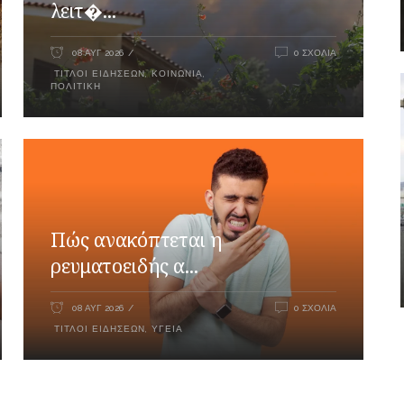
λειτ�...
08 ΑΥΓ 2026
0 ΣΧΌΛΙΑ
ΤΊΤΛΟΙ ΕΙΔΉΣΕΩΝ
,
ΚΟΙΝΩΝΊΑ
,
ΠΟΛΙΤΙΚΉ
Πώς ανακόπτεται η
ρευματοειδής α...
08 ΑΥΓ 2026
0 ΣΧΌΛΙΑ
ΤΊΤΛΟΙ ΕΙΔΉΣΕΩΝ
,
ΥΓΕΊΑ