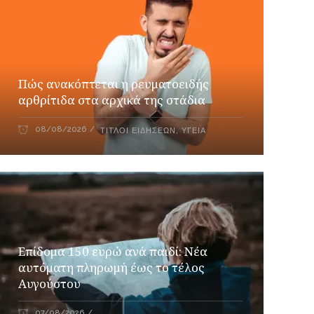
Πώς ανακόπτεται η ρευματοειδής
αρθρίτιδα στα αρχικά της στάδια
08/08/2026
ΤΊΤΛΟΙ ΕΙΔΉΣΕΩΝ
,
ΥΓΕΊΑ
Επίδομα 150 ευρώ ανά παιδί: Νέα
αυτόματη πληρωμή έως το τέλος
Αυγούστου
07/08/2026