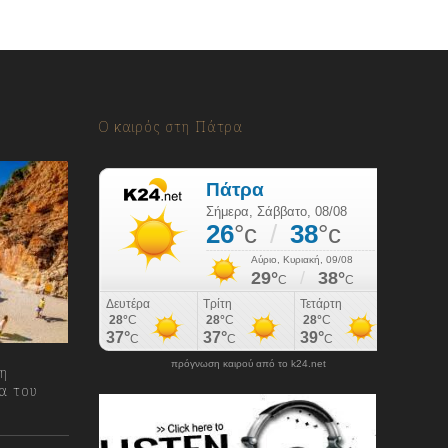
Ο καιρός στη Πάτρα
πρόγνωση καιρού από το k24.net
ρη
α του