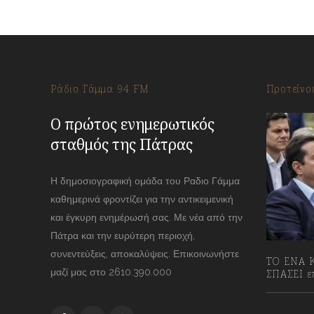
Ράδιο Γάμμα 94 FM
Προτείνο
Ο πρώτος ενημερωτικός
σταθμός της Πάτρας
Η δημοσιογραφική ομάδα του Ραδιο Γάμμα
καθημερινά φροντίζει για την αντικειμενική
και έγκυρη ενημέρωσή σας. Με νέα από την
Πάτρα και την ευρύτερη περιοχή,
συνεντεύξεις, αποκαλύψεις. Επικοινωνήστε
ΤΟ ΕΝΑ Κ
μαζί μας στο 2610.390.000
ΣΠΑΣΕΙ επ
13/07/2