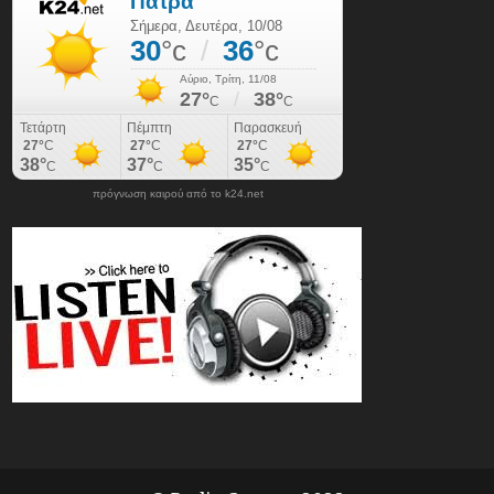
πρόγνωση καιρού από το k24.net