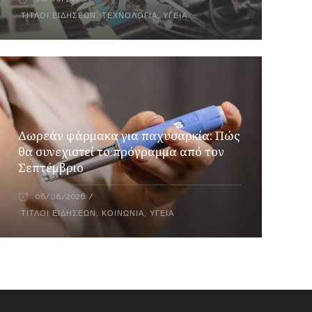
ΤΊΤΛΟΙ ΕΙΔΉΣΕΩΝ
,
ΤΕΧΝΟΛΟΓΊΑ
,
ΥΓΕΊΑ
Δωρεάν φάρμακα για παχυσαρκία: Πώς
θα συνεχιστεί το πρόγραμμα από τον
Σεπτέμβριο
06/08/2026
ΤΊΤΛΟΙ ΕΙΔΉΣΕΩΝ
,
ΚΟΙΝΩΝΊΑ
,
ΥΓΕΊΑ