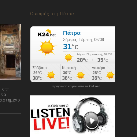
Ο καιρός στη Πάτρα
πρόγνωση καιρού από το k24.net
 στη
ινά
ταστημένο