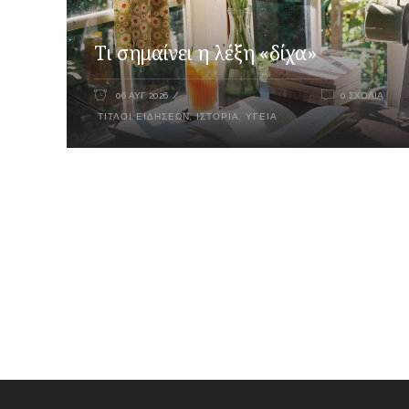
Τι σημαίνει η λέξη «δίχα»
06 ΑΥΓ 2026
0 ΣΧΌΛΙΑ
ΤΊΤΛΟΙ ΕΙΔΉΣΕΩΝ
,
ΙΣΤΟΡΊΑ
,
ΥΓΕΊΑ