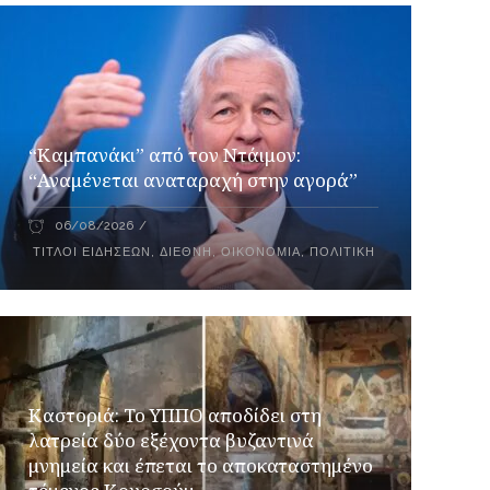
“Καμπανάκι” από τον Ντάιμον:
“Αναμένεται αναταραχή στην αγορά”
06/08/2026
ΤΊΤΛΟΙ ΕΙΔΉΣΕΩΝ
,
ΔΙΕΘΝΉ
,
ΟΙΚΟΝΟΜΊΑ
,
ΠΟΛΙΤΙΚΉ
Καστοριά: Το ΥΠΠΟ αποδίδει στη
λατρεία δύο εξέχοντα βυζαντινά
μνημεία και έπεται το αποκαταστημένο