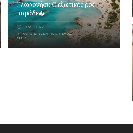
Ελαφονήσι: Ο εξωτικός ροζ
παράδε�...
06 ΑΥΓ 2026
0 ΣΧΌΛΙΑ
ΤΊΤΛΟΙ ΕΙΔΉΣΕΩΝ
,
ΠΟΛΙΤΙΣΜΌΣ
,
ΥΓΕΊΑ