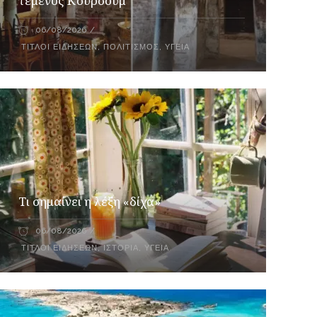
τέμενος Κουρσούμ
06/08/2026
ΤΊΤΛΟΙ ΕΙΔΉΣΕΩΝ
,
ΠΟΛΙΤΙΣΜΌΣ
,
ΥΓΕΊΑ
Τι σημαίνει η λέξη «δίχα»
06/08/2026
ΤΊΤΛΟΙ ΕΙΔΉΣΕΩΝ
,
ΙΣΤΟΡΊΑ
,
ΥΓΕΊΑ