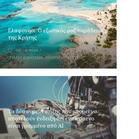
Ελαφονήσι: Ο εξωτικός ροζ παράδεισος
της Κρήτης
06/08/2026
ΤΊΤΛΟΙ ΕΙΔΉΣΕΩΝ
,
ΠΟΛΙΤΙΣΜΌΣ
,
ΥΓΕΊΑ
Τα δύο σημεία στίξης που μπορεί να
αποτελούν ένδειξη ότι ένα κείμενο
είναι γραμμένο από AI
06/08/2026