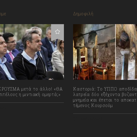
υμε
Δημοφιλή
ΡΟΥΣΜΑ μετά το άλλο! «ΘΑ
Καστοριά: Το ΥΠΠΟ αποδίδει
ιτέλους η μιντιακή ομερτά;»
λατρεία δύο εξέχοντα βυζαντ
μνημεία και έπεται το αποκα
τέμενος Κουρσούμ
023
06/08/2026