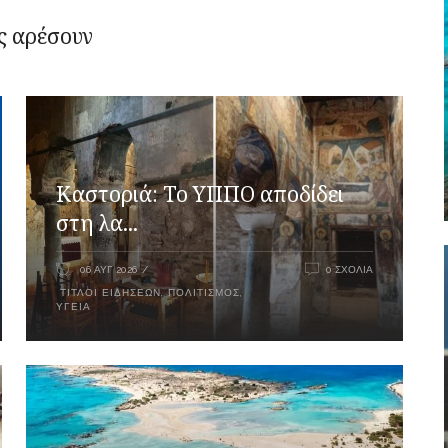
ς αρέσουν
Καστοριά: Το ΥΠΠΟ αποδίδει
στη λα...
06 ΑΥΓ 2026
0 ΣΧΌΛΙΑ
ΤΊΤΛΟΙ ΕΙΔΉΣΕΩΝ
,
ΠΟΛΙΤΙΣΜΌΣ
,
ΥΓΕΊΑ