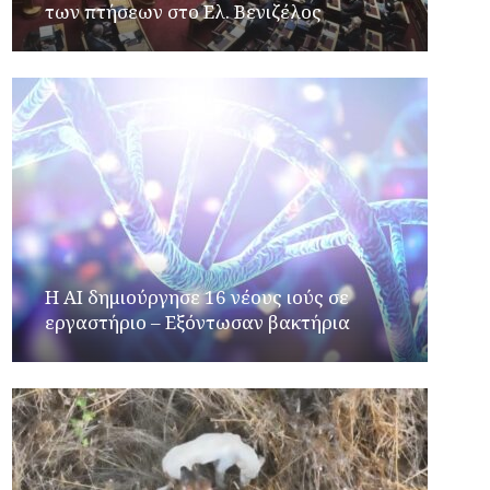
των πτήσεων στο Ελ. Βενιζέλος
H AI δημιούργησε 16 νέους ιούς σε
εργαστήριο – Εξόντωσαν βακτήρια