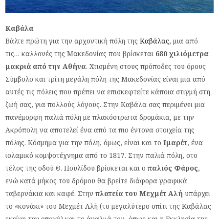
Καβάλα
Βάλτε πρώτη για την αρχοντική πόλη της
Καβάλας
, μια από
τις… καλλονές της Μακεδονίας που βρίσκεται
680 χιλιόμετρα
μακριά από την Αθήνα
. Χτισμένη στους πρόποδες του όρους
Σύμβολο και τρίτη μεγάλη πόλη της Μακεδονίας είναι μια από
αυτές τις πόλεις που πρέπει να επισκεφτείτε κάποια στιγμή στη
ζωή σας, για πολλούς λόγους. Στην Καβάλα σας περιμένει μια
πανέμορφη παλιά πόλη με πλακόστρωτα δρομάκια, με την
Ακρόπολη να αποτελεί ένα από τα πιο έντονα στοιχεία της
πόλης. Κόσμημα για την πόλη, όμως, είναι και το
Ιμαρέτ
, ένα
ισλαμικό κομψοτέχνημα από το 1817. Στην παλιά πόλη, στο
τέλος της οδού Θ. Πουλίδου βρίσκεται και ο
παλιός Φάρος
,
ενώ κατά μήκος του δρόμου θα βρείτε διάφορα γραφικά
ταβερνάκια και καφέ. Στην
πλατεία του Μεχμέτ Αλή
υπάρχει
το «κονάκι» του Μεχμέτ Αλή (το μεγαλύτερο σπίτι της Καβάλας
εκείνη την εποχή) και το άγαλμά του, όπως και η Εκκλησία της