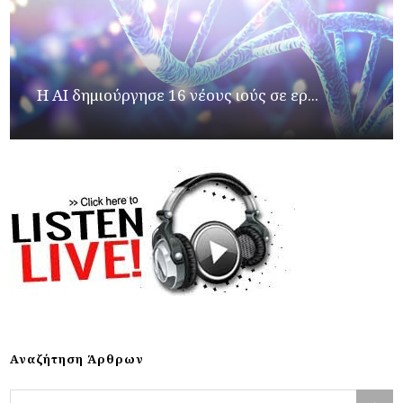
H AI δημιούργησε 16 νέους ιούς σε ερ...
Αναζήτηση Άρθρων