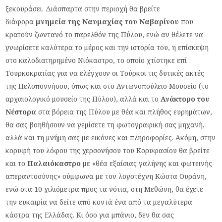
ξεκουράσει. Διάσπαρτα στην περιοχή θα βρείτε
διάφορα
μνημεία της Ναυμαχίας του Ναβαρίνου
που
κρατούν ζωντανό το παρελθόν της Πύλου, ενώ αν θέλετε να
γνωρίσετε καλύτερα το μέρος και την ιστορία του, η επίσκεψη
στο καλοδιατηρημένο Νιόκαστρο, το οποίο χτίστηκε επί
Τουρκοκρατίας για να ελέγχουν οι Τούρκοι τις δυτικές ακτές
της Πελοποννήσου, όπως και στο Αντωνοπούλειο Μουσείο (το
αρχαιολογικό μουσείο της Πύλου), αλλά και το
Ανάκτορο του
Νέστορα
στα βόρεια της Πύλου με θέα και πλήθος ευρημάτων,
θα σας βοηθήσουν να γεμίσετε τη φωτογραφική σας μηχανή,
αλλά και τη μνήμη σας με εικόνες και πληροφορίες. Ακόμη, στην
κορυφή του λόφου της χερσονήσου του Κορυφασίου θα βρείτε
και το
Παλαιόκαστρο
με «θέα εξαίσιας γαλήνης και φωτεινής
απεραντοσύνης» σύμφωνα με τον λογοτέχνη Κώστα Ουράνη,
ενώ στα 10 χιλιόμετρα προς τα νότια, στη Μεθώνη, θα έχετε
την ευκαιρία να δείτε από κοντά ένα από τα μεγαλύτερα
κάστρα της Ελλάδας. Κι όσο για μπάνιο, δεν θα σας