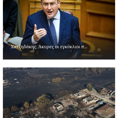
Xατζηδάκης: Άκυρες οι εγκύκλιοι π...