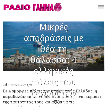
Μικρές
αποδράσεις με
θέα τη
θάλασσα: 4
ελληνικές
πόλεις που
Επισκέψεις:
170
ξεχωρίζουν
Σε 4 όμορφες πόλεις της ηπειρωτικής Ελλάδας, η
παραθαλάσσια αύρα δεν είναι φόντο, είναι κομμάτι
της ταυτότητάς τους και αξίζει να τις