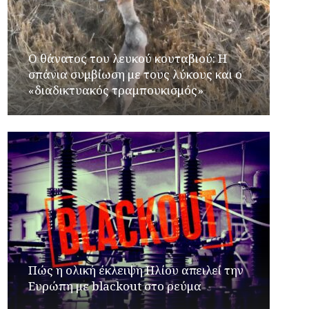
Ο θάνατος του λευκού κουταβιού: Η
σπάνια συμβίωση με τους λύκους και ο
«διαδικτυακός τραμπουκισμός»
Πώς η ολική έκλειψη Ηλίου απειλεί την
Ευρώπη με blackout στο ρεύμα