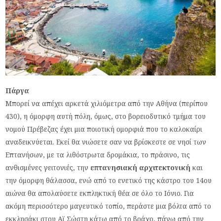
Πάργα
Μπορεί να απέχει αρκετά χιλιόμετρα από την Αθήνα (περίπου
430), η όμορφη αυτή πόλη, όμως, στο βορειοδυτικό τμήμα του
νομού Πρέβεζας έχει μια ποιοτική ομορφιά που το καλοκαίρι
αναδεικνύεται. Εκεί θα νιώσετε σαν να βρίσκεστε σε νησί των
Επτανήσων, με τα λιθόστρωτα δρομάκια, το πράσινο, τις
ανθισμένες γειτονιές, την
επτανησιακή αρχιτεκτονική
και
την όμορφη θάλασσα, ενώ από το ενετικό της κάστρο του 14ου
αιώνα θα απολαύσετε εκπληκτική θέα σε όλο το Ιόνιο. Για
ακόμη περισσότερο μαγευτικό τοπίο, περάστε μια βόλτα από το
εκκλησάκι στου Αϊ Σώστη κάτω από το βράχο, πάνω από την