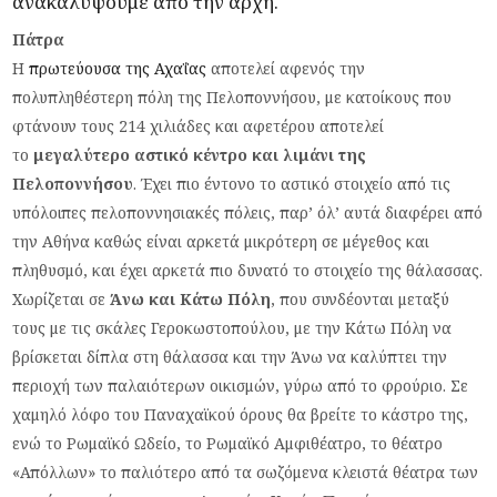
ανακαλύψουμε από την αρχή.
Πάτρα
Η
πρωτεύουσα της Αχαΐας
αποτελεί αφενός την
πολυπληθέστερη πόλη της Πελοποννήσου, με κατοίκους που
φτάνουν τους 214 χιλιάδες και αφετέρου αποτελεί
το
μεγαλύτερο αστικό κέντρο και λιμάνι της
Πελοποννήσου
. Έχει πιο έντονο το αστικό στοιχείο από τις
υπόλοιπες πελοποννησιακές πόλεις, παρ’ όλ’ αυτά διαφέρει από
την Αθήνα καθώς είναι αρκετά μικρότερη σε μέγεθος και
πληθυσμό, και έχει αρκετά πιο δυνατό το στοιχείο της θάλασσας.
Χωρίζεται σε
Άνω και Κάτω Πόλη
, που συνδέονται μεταξύ
τους με τις σκάλες Γεροκωστοπούλου, με την Κάτω Πόλη να
βρίσκεται δίπλα στη θάλασσα και την Άνω να καλύπτει την
περιοχή των παλαιότερων οικισμών, γύρω από το φρούριο. Σε
χαμηλό λόφο του Παναχαϊκού όρους θα βρείτε το κάστρο της,
ενώ το Ρωμαϊκό Ωδείο, το Ρωμαϊκό Αμφιθέατρο, το θέατρο
«Απόλλων» το παλιότερο από τα σωζόμενα κλειστά θέατρα των