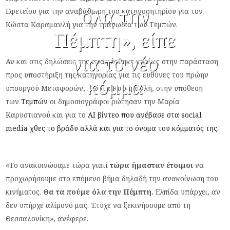
όλα την
Εφετείου για την αναβάθμιση του κατηγορητηρίου για τον
Κώστα Καραμανλή για την τραγωδία των Τεμπών.
Πέμπτη», είπε
για το νέο
Αν και στις δηλώσεις της αναφέρθηκε κυρίως στην παράσταση
προς υποστήριξη της κατηγορίας για τις ευθύνες του πρώην
κόμμα
υπουργού Μεταφορών, Κώστα Καραμανλή, στην υπόθεση
των
Τεμπών
οι δημοσιογράφοι ρώτησαν την Μαρία
Καρυστιανού και για το
ΑΙ βίντεο που ανέβασε στα social
media χθες το βράδυ αλλά και για το όνομα του κόμματός της.
«Το ανακοινώσαμε τώρα γιατί
τώρα ήμασταν έτοιμοι
να
προχωρήσουμε στο επόμενο βήμα δηλαδή την ανακοίνωση του
κινήματος.
Θα τα πούμε όλα την Πέμπτη.
Ελπίδα υπάρχει, αν
δεν υπήρχε αλίμονό μας. Έτυχε να ξεκινήσουμε από τη
Θεσσαλονίκη», ανέφερε.