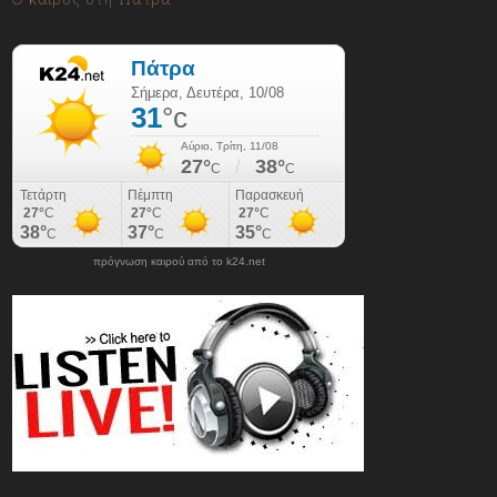
πρόγνωση καιρού από το k24.net