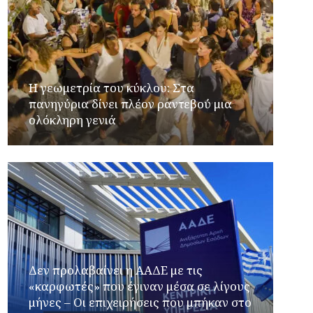
Η γεωμετρία του κύκλου: Στα
πανηγύρια δίνει πλέον ραντεβού μια
ολόκληρη γενιά
Δεν προλαβαίνει η ΑΑΔΕ με τις
«καρφωτές» που έγιναν μέσα σε λίγους
μήνες – Οι επιχειρήσεις που μπήκαν στο