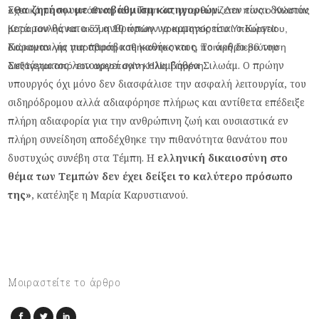
«Θα ζητήσουμε αναβάθμιση κατηγοριών.
Δεν είναι δυνατόν
Σχετικά με την υπόθεση των Τεμπών, υπενθυμίζεται πως ο Κώστας
μετά τον θάνατο 57 ανθρώπων να κατηγορείται ο Κώστα
Καραμανλής και ακόμη 10 πρώην γραμματείς του Υπουργείου,
Καραμανλής για παράβαση καθήκοντος. Το άρθρο 86 του
διώκονται για παράβαση καθήκοντος και η ποινική διερεύνηση
Συντάγματος λειτουργεί σαν κολυμβήθρα Σιλωάμ. Ο πρώην
διεξάγεται από τον αρεοπαγίτη Ηλία Γιαρένη.
υπουργός όχι μόνο δεν διασφάλισε την ασφαλή λειτουργία, του
σιδηρόδρομου αλλά αδιαφόρησε πλήρως και αντίθετα επέδειξε
πλήρη αδιαφορία για την ανθρώπινη ζωή και ουσιαστικά εν
πλήρη συνείδηση αποδέχθηκε την πιθανότητα θανάτου που
δυστυχώς συνέβη στα Τέμπη. Η
ελληνική δικαιοσύνη στο
θέμα των Τεμπών δεν έχει δείξει το καλύτερο πρόσωπο
της»
, κατέληξε η Μαρία Καρυστιανού.
Μοιραστείτε το άρθρο