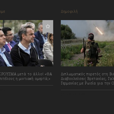
υμε
Δημοφιλή
ΡΟΥΣΜΑ μετά το άλλο! «ΘΑ
Διπλωματικός πυρετός στη Βι
ιτέλους η μιντιακή ομερτά;»
Διαβουλεύσεις Βρετανίας, Γαλ
Γερμανίας με Ρωσία για την 
023
06/08/2026