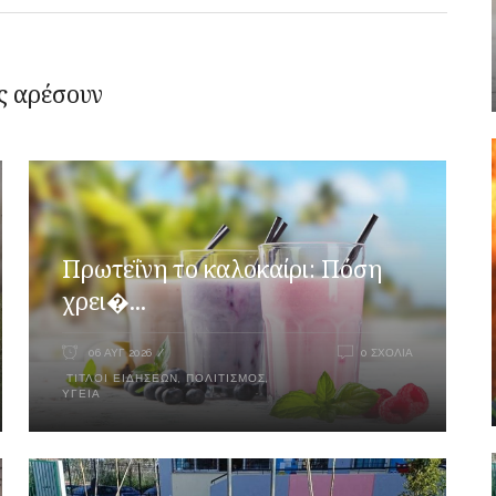
ς αρέσουν
Πρωτεΐνη το καλοκαίρι: Πόση
χρει�...
06 ΑΥΓ 2026
0 ΣΧΌΛΙΑ
ΤΊΤΛΟΙ ΕΙΔΉΣΕΩΝ
,
ΠΟΛΙΤΙΣΜΌΣ
,
ΥΓΕΊΑ