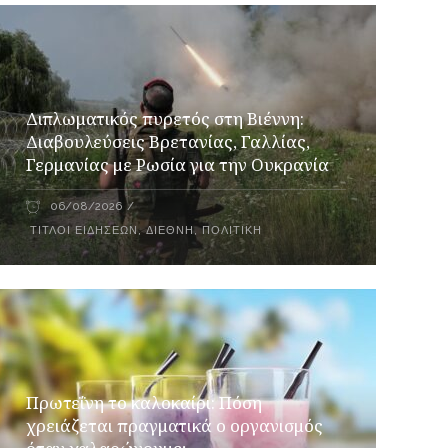
Διπλωματικός πυρετός στη Βιέννη:
Διαβουλεύσεις Βρετανίας, Γαλλίας,
Γερμανίας με Ρωσία για την Ουκρανία
06/08/2026
ΤΊΤΛΟΙ ΕΙΔΉΣΕΩΝ
,
ΔΙΕΘΝΉ
,
ΠΟΛΙΤΙΚΉ
Πρωτεΐνη το καλοκαίρι: Πόση
χρειάζεται πραγματικά ο οργανισμός