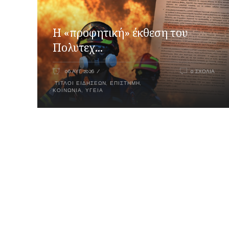
Η «προφητική» έκθεση του
Πολυτεχ...
06 ΑΥΓ 2026
0 ΣΧΌΛΙΑ
ΤΊΤΛΟΙ ΕΙΔΉΣΕΩΝ
,
ΕΠΙΣΤΉΜΗ
,
ΚΟΙΝΩΝΊΑ
,
ΥΓΕΊΑ