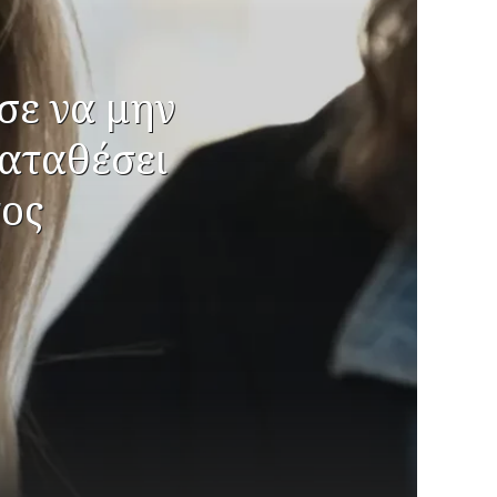
σε να μην
καταθέσει
τος