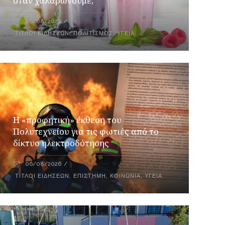
όταν χαλαρώνουμε;
06/08/2026
ΤΊΤΛΟΙ ΕΙΔΉΣΕΩΝ
,
ΠΟΛΙΤΙΣΜΌΣ
,
ΥΓΕΊΑ
Η «προφητική» έκθεση του
Πολυτεχνείου για τις φωτιές από το
δίκτυο ηλεκτροδότησης
06/08/2026
ΤΊΤΛΟΙ ΕΙΔΉΣΕΩΝ
,
ΕΠΙΣΤΉΜΗ
,
ΚΟΙΝΩΝΊΑ
,
ΥΓΕΊΑ