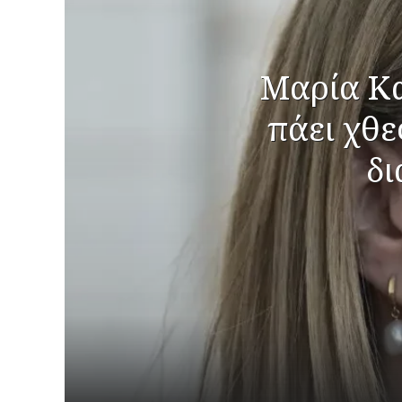
Μαρία Κα
πάει χθε
δι