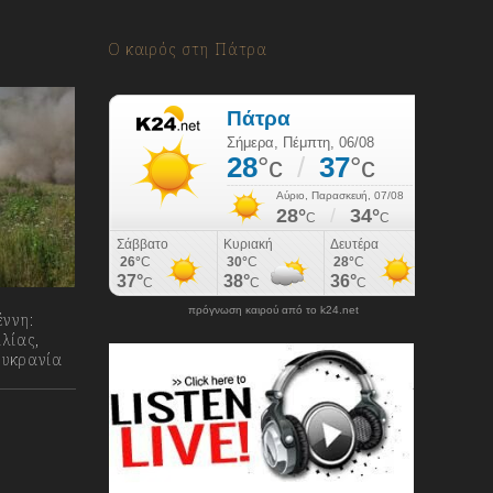
Ο καιρός στη Πάτρα
πρόγνωση καιρού από το k24.net
έννη:
λίας,
Ουκρανία