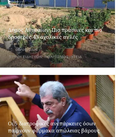
Δήμος Αθηναίων: Πιο πράσινες και πιο
δροσερές 43 σχολικές αυλές
06/08/2026
ΤΊΤΛΟΙ ΕΙΔΉΣΕΩΝ
,
ΠΟΛΙΤΙΣΜΌΣ
,
ΥΓΕΊΑ
Οι 5 διατροφικές ανεπάρκειες όσων
παίρνουν φάρμακα απώλειας βάρους