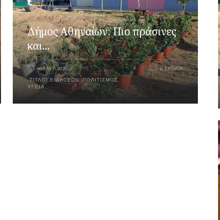
Δήμος Αθηναίων: Πιο πράσινες
και...
06 ΑΥΓ 2026
0 ΣΧΌΛΙΑ
ΤΊΤΛΟΙ ΕΙΔΉΣΕΩΝ
,
ΠΟΛΙΤΙΣΜΌΣ
,
ΥΓΕΊΑ