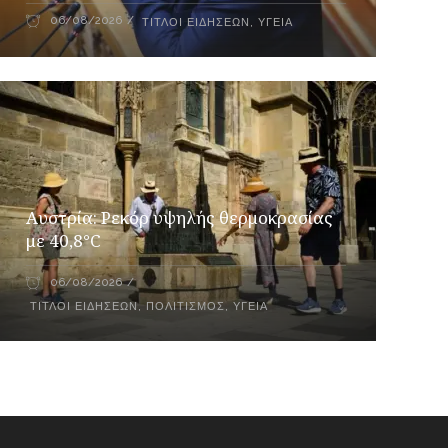
06/08/2026
ΤΊΤΛΟΙ ΕΙΔΉΣΕΩΝ
,
ΥΓΕΊΑ
Αυστρία: Ρεκόρ υψηλής θερμοκρασίας
με 40,8°C
06/08/2026
ΤΊΤΛΟΙ ΕΙΔΉΣΕΩΝ
,
ΠΟΛΙΤΙΣΜΌΣ
,
ΥΓΕΊΑ