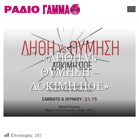
«ΛΗΘΗ Vs
ΘΥΜΗΣΗ –
ΔΟΚΙΜΗ ΠΟΕ»
Επισκέψεις:
187