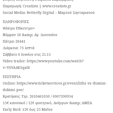
Παραγωγή: Creatists | www.creatists.gr
Social Media: Betterfly Digital – Μαρλού Ξηνταριανού
ΠΛΗΡΟΦΟΡΙΕΣ
Θέατρο Επίκεντρο+
Νόρμαν 16 &amp; Αγ. Διονυσίου
Πάτρα-26441
Διάρκεια: 75 λεπτά
Σάββατο 6 Ιουνίου στις 21.15
Video trailer: https://www.youtube.com/watch?
v=Y6VA4K3qal8
ΕΙΣΙΤΗΡΙΑ
Online: https://www.ticketservices.gr/event/lithi-vs-thimisi-
dokimi-poe/
Κρατήσεις: Τηλ. 2610461050 / 6907390954
15€ κανονικό / 12€ φοιτητικό, Ανέργων &amp; ΑΜΕΑ
Early Bird: 12€ έως 25 Μαΐου