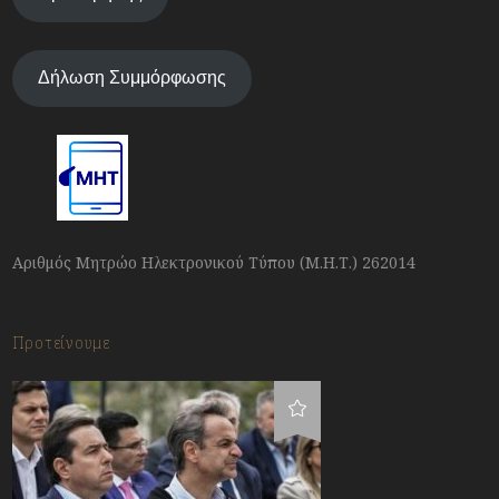
Δήλωση Συμμόρφωσης
Αριθμός Μητρώο Ηλεκτρονικού Τύπου (Μ.Η.Τ.) 262014
Προτείνουμε