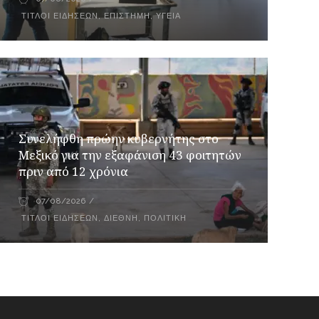
ΤΊΤΛΟΙ ΕΙΔΉΣΕΩΝ
,
ΕΠΙΣΤΉΜΗ
,
ΥΓΕΊΑ
Συνελήφθη πρώην κυβερνήτης στο
Μεξικό για την εξαφάνιση 43 φοιτητών
πριν από 12 χρόνια
07/08/2026
ΤΊΤΛΟΙ ΕΙΔΉΣΕΩΝ
,
ΔΙΕΘΝΉ
,
ΠΟΛΙΤΙΚΉ