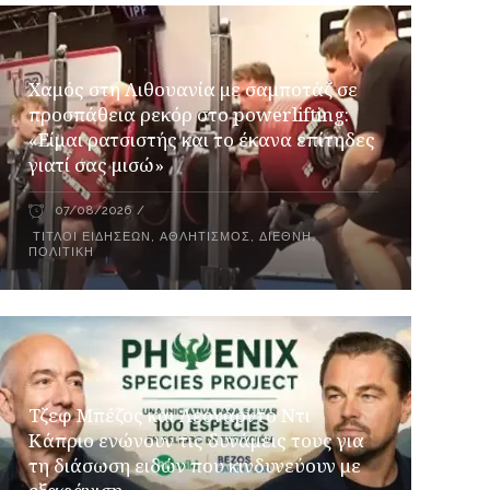
Χαμός στη Λιθουανία με σαμποτάζ σε
προσπάθεια ρεκόρ στο powerlifting:
«Είμαι ρατσιστής και το έκανα επίτηδες
γιατί σας μισώ»
07/08/2026
ΤΊΤΛΟΙ ΕΙΔΉΣΕΩΝ
,
ΑΘΛΗΤΙΣΜΌΣ
,
ΔΙΕΘΝΉ
,
ΠΟΛΙΤΙΚΉ
Τζεφ Μπέζος και Λεονάρντο Ντι
Κάπριο ενώνουν τις δυνάμεις τους για
τη διάσωση ειδών που κινδυνεύουν με