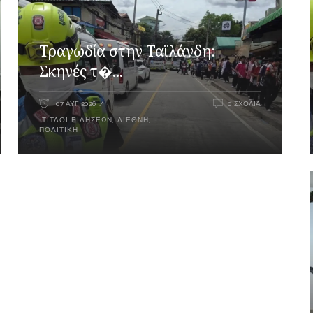
Τραγωδία στην Ταϊλάνδη:
Σκηνές τ�...
07 ΑΥΓ 2026
0 ΣΧΌΛΙΑ
ΤΊΤΛΟΙ ΕΙΔΉΣΕΩΝ
,
ΔΙΕΘΝΉ
,
ΠΟΛΙΤΙΚΉ