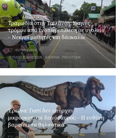
Τραγωδία στην Ταϊλάνδη: Σκηνές
τρόμου από ένοπλη επίθεση σε σχολείο
– Νεκροί μαθητές και δάσκαλοι
07/08/2026
ΤΊΤΛΟΙ ΕΙΔΉΣΕΩΝ
,
ΔΙΕΘΝΉ
,
ΠΟΛΙΤΙΚΉ
Έρευνα: Γιατί δεν υπήρχαν
μικροσκοπικοί δεινόσαυροι; – Η ευθύνη
βαραίνει τα θηλαστικά
07/08/2026