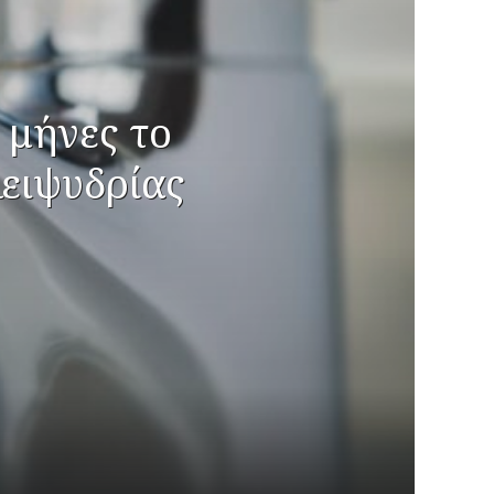
 μήνες το
ειψυδρίας