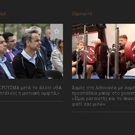
υμε
Δημοφιλή
ΡΟΥΣΜΑ μετά το άλλο! «ΘΑ
Χαμός στη Λιθουανία με σαμ
ιτέλους η μιντιακή ομερτά;»
προσπάθεια ρεκόρ στο powerl
«Είμαι ρατσιστής και το έκαν
γιατί σας μισώ»
023
07/08/2026