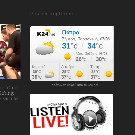
Ο καιρός στη Πάτρα
πρόγνωση καιρού από το k24.net
ποτάζ σε
ifting:
α επίτηδες