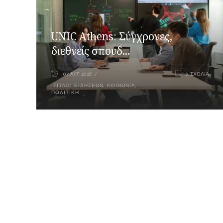
UNIC Athens: Σύγχρονες,
διεθνείς σπουδ...
07 ΑΥΓ 2026
0 ΣΧΌΛΙΑ
ΤΊΤΛΟΙ ΕΙΔΉΣΕΩΝ
,
ΚΟΙΝΩΝΊΑ
,
ΠΟΛΙΤΙΚΉ