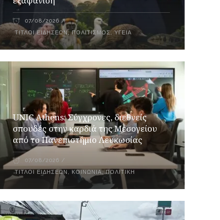
εξαφάνιση
07/08/2026
ΤΊΤΛΟΙ ΕΙΔΉΣΕΩΝ
,
ΠΟΛΙΤΙΣΜΌΣ
,
ΥΓΕΊΑ
UNIC Athens: Σύγχρονες, διεθνείς
σπουδές στην καρδιά της Μεσογείου
από το Πανεπιστήμιο Λευκωσίας
07/08/2026
ΤΊΤΛΟΙ ΕΙΔΉΣΕΩΝ
,
ΚΟΙΝΩΝΊΑ
,
ΠΟΛΙΤΙΚΉ