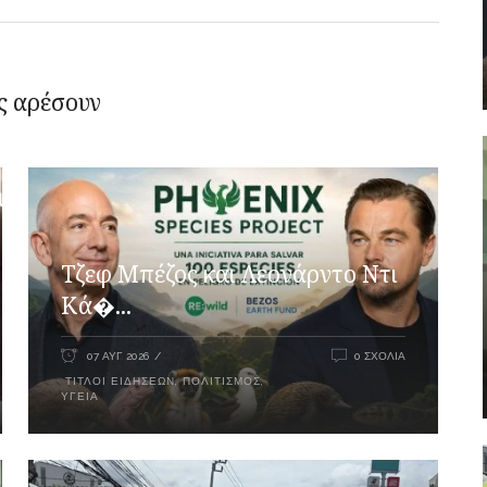
ς αρέσουν
Τζεφ Μπέζος και Λεονάρντο Ντι
Κά�...
07 ΑΥΓ 2026
0 ΣΧΌΛΙΑ
ΤΊΤΛΟΙ ΕΙΔΉΣΕΩΝ
,
ΠΟΛΙΤΙΣΜΌΣ
,
ΥΓΕΊΑ