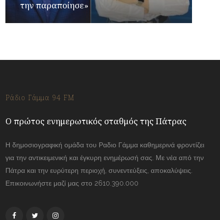
την παραποίησε»
Ράδιο Γάμμα 94 FM
Ο πρώτος ενημερωτικός σταθμός της Πάτρας
Η δημοσιογραφική ομάδα του Ραδιο Γάμμα καθημερινά φροντίζει
για την αντικειμενική και έγκυρη ενημέρωσή σας. Με νέα από την
Πάτρα και την ευρύτερη περιοχή, συνεντεύξεις, αποκαλύψεις.
Επικοινωνήστε μαζί μας στο 2610.390.000