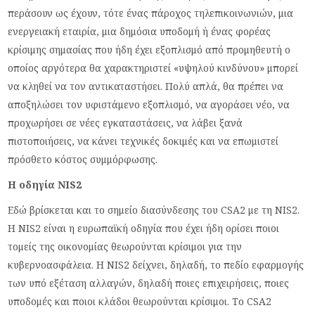
περάσουν ως έχουν, τότε ένας πάροχος τηλεπικοινωνιών, μια
ενεργειακή εταιρία, μια δημόσια υποδομή ή ένας φορέας
κρίσιμης σημασίας που ήδη έχει εξοπλισμό από προμηθευτή ο
οποίος αργότερα θα χαρακτηριστεί «υψηλού κινδύνου» μπορεί
να κληθεί να τον αντικαταστήσει. Πολύ απλά, θα πρέπει να
αποξηλώσει τον υφιστάμενο εξοπλισμό, να αγοράσει νέο, να
προχωρήσει σε νέες εγκαταστάσεις, να λάβει ξανά
πιστοποιήσεις, να κάνει τεχνικές δοκιμές και να επωμιστεί
πρόσθετο κόστος συμμόρφωσης.
Η οδηγία NIS2
Εδώ βρίσκεται και το σημείο διασύνδεσης του CSA2 με τη NIS2.
Η NIS2 είναι η ευρωπαϊκή οδηγία που έχει ήδη ορίσει ποιοι
τομείς της οικονομίας θεωρούνται κρίσιμοι για την
κυβερνοασφάλεια. Η NIS2 δείχνει, δηλαδή, το πεδίο εφαρμογής
των υπό εξέταση αλλαγών, δηλαδή ποιες επιχειρήσεις, ποιες
υποδομές και ποιοι κλάδοι θεωρούνται κρίσιμοι. Το CSA2