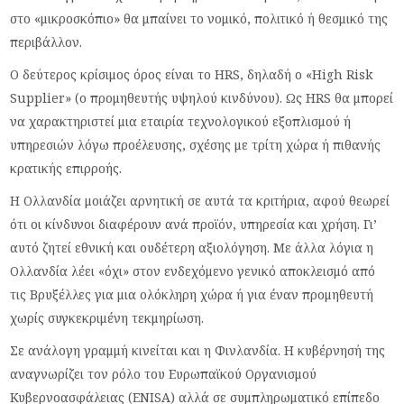
στο «μικροσκόπιο» θα μπαίνει το νομικό, πολιτικό ή θεσμικό της
περιβάλλον.
Ο δεύτερος κρίσιμος όρος είναι το HRS, δηλαδή ο «High Risk
Supplier» (ο προμηθευτής υψηλού κινδύνου). Ως HRS θα μπορεί
να χαρακτηριστεί μια εταιρία τεχνολογικού εξοπλισμού ή
υπηρεσιών λόγω προέλευσης, σχέσης με τρίτη χώρα ή πιθανής
κρατικής επιρροής.
Η Ολλανδία μοιάζει αρνητική σε αυτά τα κριτήρια, αφού θεωρεί
ότι οι κίνδυνοι διαφέρουν ανά προϊόν, υπηρεσία και χρήση. Γι’
αυτό ζητεί εθνική και ουδέτερη αξιολόγηση. Με άλλα λόγια η
Ολλανδία λέει «όχι» στον ενδεχόμενο γενικό αποκλεισμό από
τις Βρυξέλλες για μια ολόκληρη χώρα ή για έναν προμηθευτή
χωρίς συγκεκριμένη τεκμηρίωση.
Σε ανάλογη γραμμή κινείται και η Φινλανδία. Η κυβέρνησή της
αναγνωρίζει τον ρόλο του Ευρωπαϊκού Οργανισμού
Κυβερνοασφάλειας (ENISA) αλλά σε συμπληρωματικό επίπεδο