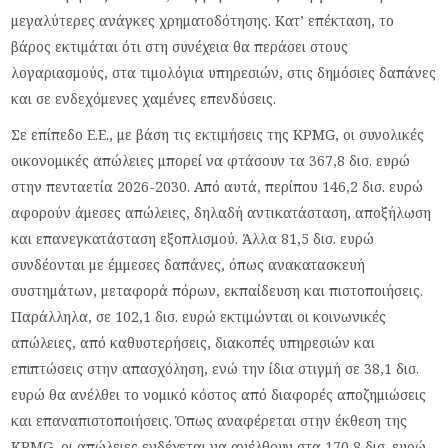
μεγαλύτερες ανάγκες χρηματοδότησης. Κατ’ επέκταση, το
βάρος εκτιμάται ότι στη συνέχεια θα περάσει στους
λογαριασμούς, στα τιμολόγια υπηρεσιών, στις δημόσιες δαπάνες
και σε ενδεχόμενες χαμένες επενδύσεις.
Σε επίπεδο Ε.Ε., με βάση τις εκτιμήσεις της KPMG, οι συνολικές
οικονομικές απώλειες μπορεί να φτάσουν τα 367,8 δισ. ευρώ
στην πενταετία 2026-2030. Από αυτά, περίπου 146,2 δισ. ευρώ
αφορούν άμεσες απώλειες, δηλαδή αντικατάσταση, αποξήλωση
και επανεγκατάσταση εξοπλισμού. Άλλα 81,5 δισ. ευρώ
συνδέονται με έμμεσες δαπάνες, όπως ανακατασκευή
συστημάτων, μεταφορά πόρων, εκπαίδευση και πιστοποιήσεις.
Παράλληλα, σε 102,1 δισ. ευρώ εκτιμώνται οι κοινωνικές
απώλειες, από καθυστερήσεις, διακοπές υπηρεσιών και
επιπτώσεις στην απασχόληση, ενώ την ίδια στιγμή σε 38,1 δισ.
ευρώ θα ανέλθει το νομικό κόστος από διαφορές αποζημιώσεις
και επαναπιστοποιήσεις. Όπως αναφέρεται στην έκθεση της
KPMG, οι απώλειες ενδέχεται να ανέλθουν στα 170,8 δισ. ευρώ