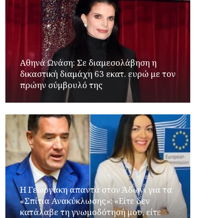
Αθηνά Ωνάση: Σε διαμεσολάβηση η
δικαστική διαμάχη 63 εκατ. ευρώ με τον
πρώην σύμβουλό της
Η Γεωργάκη απαντά στον Άδωνι για τα
«Σπίτια Ανακύκλωσης»: «Είτε δεν
κατάλαβε τη γνωμοδότησή μου, είτε