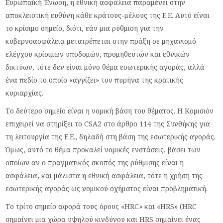
Ευρωπαϊκή Ένωση, η εθνική ασφάλεια παραμένει στην
αποκλειστική ευθύνη κάθε κράτους-μέλους της Ε.Ε. Αυτό είναι
το κρίσιμο σημείο, διότι, εάν μια ρύθμιση για την
κυβερνοασφάλεια μετατρέπεται στην πράξη σε μηχανισμό
ελέγχου κρίσιμων υποδομών, προμηθευτών και εθνικών
δικτύων, τότε δεν είναι μόνο θέμα εσωτερικής αγοράς, αλλά
ένα πεδίο το οποίο «αγγίζει» τον πυρήνα της κρατικής
κυριαρχίας.
Το δεύτερο σημείο είναι η νομική βάση του θέματος. Η Κομισιόν
επιχειρεί να στηρίξει το CSA2 στο άρθρο 114 της Συνθήκης για
τη λειτουργία της Ε.Ε., δηλαδή στη βάση της εσωτερικής αγοράς.
Όμως, αυτό το θέμα προκαλεί νομικές ενστάσεις, βάσει των
οποίων αν ο πραγματικός σκοπός της ρύθμισης είναι η
ασφάλεια, και μάλιστα η εθνική ασφάλεια, τότε η χρήση της
εσωτερικής αγοράς ως νομικού οχήματος είναι προβληματική.
Το τρίτο σημείο αφορά τους όρους «HRC» και «HRS» (HRC
σημαίνει μια χώρα υψηλού κινδύνου και HRS σημαίνει ένας