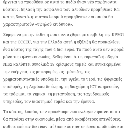
έρχεται να προσθέσει σε αυτό το πεδίο έναν νέο παράγοντα
κόστους, δηλαδή την ασφάλεια των αλυσίδων προμήθειας ICT
και τη δυνατότητα αποκλεισμού προμηθευτών οι οποίοι θα
χαρακτηριστούν «υψηλού κινδύνου».
Σύμφωνα με την έκθεση που συντάχθηκε με συμβολή της KPMG
και της CCCEU, για την Ελλάδα αυτή η εξέλιξη θα προκαλέσει
ένα κόστος της τάξης των 4 δισ. ευρώ. Το ποσό αυτό δεν αφορά
μόνο τις τηλεπικοινωνίες, δεδομένου ότι η ευρωπαϊκή οδηγία
NIS2 καλύπτει συνολικά 18 κρίσιμους τομείς και συγκεκριμένα
την ενέργεια, τις μεταφορές, τις τράπεζες, τις
χρηματοπιστωτικές υποδομές, την υγεία, το νερό, τις ψηφιακές
υποδομές, τη Δημόσια διοίκηση, τη διαχείριση ICT υπηρεσιών,
τα τρόφιμα, τα χημικά, τη μεταποίηση, τις ταχυδρομικές
υπηρεσίες, τον διαστημικό τομέα και την έρευνα.
Το κόστος, λοιπόν, των προωθούμενων αλλαγών φαίνεται ότι
θα περάσει στην οικονομία, μέσα από ακριβότερες επενδύσεις,
καθυστερήσεις δικτύων, αύξηση κόστους σε έργα υποδομών και