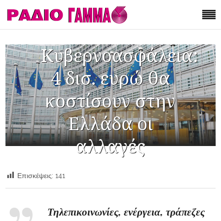
Κυβερνοασφάλεια:
4 δισ. ευρώ θα
κοστίσουν στην
Ελλάδα οι
αλλαγές
Επισκέψεις:
141
Τηλεπικοινωνίες, ενέργεια, τράπεζες